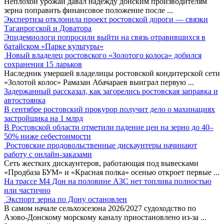
Неплохой урожай давал надежду донским производителям
зерна поправить финансовое положение после
...
Экспертиза отклонила проект ростовской дороги — связки
Таганрогской и Доватора
Эпидемиологи попросили выйти на связь отравившихся в
батайском «Парке культуры»
Новый владелец ростовского «Золотого колоса» добился
сохранения 15 ларьков
Наследник умершей владелицы ростовской кондитерской сети
«Золотой колос» Рамазан Абачараев выиграл первую
...
Задержанный рассказал, как загорелись ростовская заправка и
автостоянка
В сентябре ростовский прокурор получит дело о махинациях
застройщика на 1 млрд
В Ростовской области отметили падение цен на зерно до 40–
50% ниже себестоимости
Ростовские продовольственные дискаунтеры начинают
работу с онлайн-заказами
Сеть жестких дискаунтеров, работающая под вывесками
«Продбаза БУМ» и «Красная полка» осенью откроет первые
...
На трассе М4 Дон на половине АЗС нет топлива полностью
или частично
Экспорт зерна по Дону остановлен
В самом начале сельхозсезона 2026/2027 судоходство по
Азово-Донскому морскому каналу приостановлено из-за
...