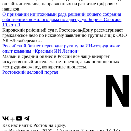
онлайн-интенсива, направленных на развитие цифровых
навыков.
О признании ничтожными ряда решений общего собрания
собственников жилого дома по адресу: ул. Бориса Слюсаря,
19, стр. 1
Кировский районный суд г. Ростова-на-Дону рассматривает
гражданское дело по исковому заявлению группы лиц к ООО
УК «Левобережье».
Российский бизнес переводит рутину на ИИ-сотрудников:
опыт команды «Красный ИИ Легион»
Малый и средний бизнес в России все чаще внедряет
искусственный интеллект не точечно, а как полноценных
«сотрудников» под конкретные процессы.
Ростовский деловой портал
Как нас найти: Ростов-на-Дону,
ул. Варфоломеева, 261/81, 2-й подъезд, 7 этаж, ком. 13, 13а