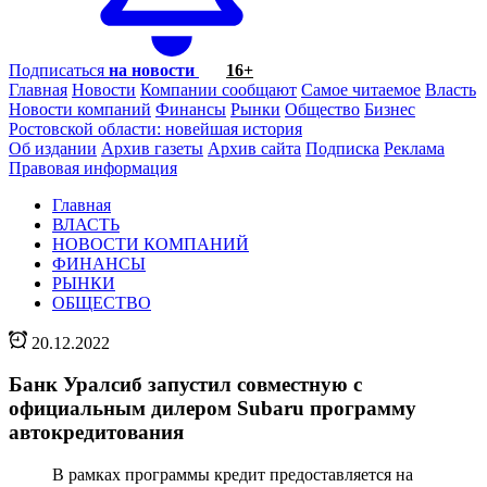
Подписаться
на новости
16+
Главная
Новости
Компании сообщают
Самое читаемое
Власть
Новости компаний
Финансы
Рынки
Общество
Бизнес
Ростовской области: новейшая история
Об издании
Архив газеты
Архив сайта
Подписка
Реклама
Правовая информация
Главная
ВЛАСТЬ
НОВОСТИ КОМПАНИЙ
ФИНАНСЫ
РЫНКИ
ОБЩЕСТВО
20.12.2022
Банк Уралсиб запустил совместную с
официальным дилером Subaru программу
автокредитования
В рамках программы кредит предоставляется на