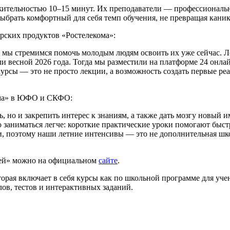
жительностью 10–15 минут. Их преподаватели — профессиональ
выбрать комфортный для себя темп обучения, не превращая кани
рских продуктов «Ростелекома»:
и мы стремимся помочь молодым людям освоить их уже сейчас.
и весной 2026 года. Тогда мы разместили на платформе 24 онл
урсы — это не просто лекции, а возможность создать первые ре
ома» в ЮФО и СКФО:
, но и закрепить интерес к знаниям, а также дать мозгу новый 
 заниматься легче: короткие практические уроки помогают быстр
 поэтому наши летние интенсивы — это не дополнительная шко
ей» можно на официальном
сайте
.
рая включает в себя курсы как по школьной программе для учен
ов, тестов и интерактивных заданий.