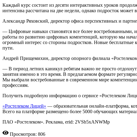
Каждый курс состоит из десяти интерактивных уроков продол
интенсива рассчитана на две недели, однако подросток может 
Александр Ряховский, директор офиса перспективных и партне
— Цифровые навыки становятся все более востребованными, 
работы по развитию цифровых компетенций, которую мы начал
огромный интерес со стороны подростков. Новые бесплатные к
пути.
Андрей Прищемихин, директор опорного филиала «Ростелек
— В период летних каникул ребятам важно не просто отдохнуть
занятия именно в это время. В предлагаемом формате регулярно
Мы выбрали востребованные в современном мире компетенции,
профессиям.
Получить подробную информацию о сервисе «Ростелеком Лиц
«Ростелеком Лицей»
— образовательная онлайн-платформа, кото
Всего на платформе размещено более 5000 обучающих материал
ПАО «Ростелеком». Реклама, erid: 2VSb5xANWMp
Просмотров: 806