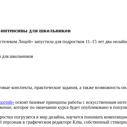
н-интенсивы для школьников
стелеком Лицей» запустила для подростков 11–15 лет два онлай
товые конспекты, практические задания, а также возможность 
осетей»
освоят базовые принципы работы с искусственным интел
ожение, которое по окончании курса будет опубликовано в попул
остки погрузятся в мир дизайна, научатся понимать композицию
 персонаж в графическом редакторе Krita, собственный стикерпа