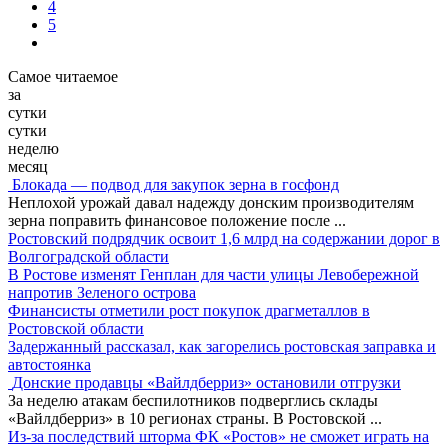
4
5
Самое читаемое
за
сутки
сутки
неделю
месяц
Блокада — подвод для закупок зерна в госфонд
Неплохой урожай давал надежду донским производителям
зерна поправить финансовое положение после
...
Ростовский подрядчик освоит 1,6 млрд на содержании дорог в
Волгоградской области
В Ростове изменят Генплан для части улицы Левобережной
напротив Зеленого острова
Финансисты отметили рост покупок драгметаллов в
Ростовской области
Задержанный рассказал, как загорелись ростовская заправка и
автостоянка
Донские продавцы «Вайлдберриз» остановили отгрузки
За неделю атакам беспилотников подверглись склады
«Вайлдберриз» в 10 регионах страны. В Ростовской
...
Из-за последствий шторма ФК «Ростов» не сможет играть на