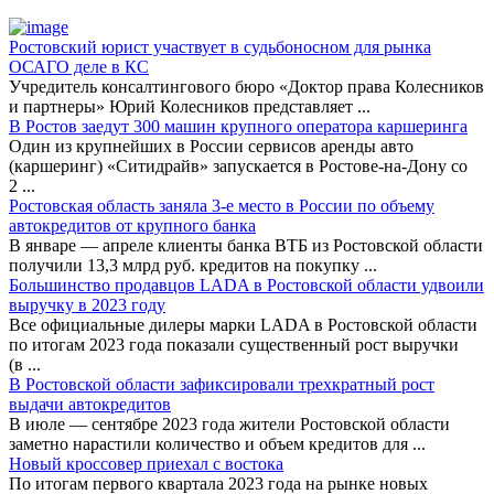
Ростовский юрист участвует в судьбоносном для рынка
ОСАГО деле в КС
Учредитель консалтингового бюро «Доктор права Колесников
и партнеры» Юрий Колесников представляет
...
В Ростов заедут 300 машин крупного оператора каршеринга
Один из крупнейших в России сервисов аренды авто
(каршеринг) «Ситидрайв» запускается в Ростове-на-Дону со
2
...
Ростовская область заняла 3-е место в России по объему
автокредитов от крупного банка
В январе — апреле клиенты банка ВТБ из Ростовской области
получили 13,3 млрд руб. кредитов на покупку
...
Большинство продавцов LADA в Ростовской области удвоили
выручку в 2023 году
Все официальные дилеры марки LADA в Ростовской области
по итогам 2023 года показали существенный рост выручки
(в
...
В Ростовской области зафиксировали трехкратный рост
выдачи автокредитов
В июле — сентябре 2023 года жители Ростовской области
заметно нарастили количество и объем кредитов для
...
Новый кроссовер приехал с востока
По итогам первого квартала 2023 года на рынке новых