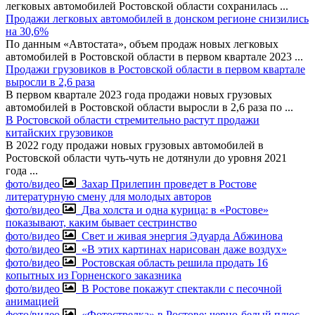
легковых автомобилей Ростовской области сохранилась
...
Продажи легковых автомобилей в донском регионе снизились
на 30,6%
По данным «Автостата», объем продаж новых легковых
автомобилей в Ростовской области в первом квартале 2023
...
Продажи грузовиков в Ростовской области в первом квартале
выросли в 2,6 раза
В первом квартале 2023 года продажи новых грузовых
автомобилей в Ростовской области выросли в 2,6 раза по
...
В Ростовской области стремительно растут продажи
китайских грузовиков
В 2022 году продажи новых грузовых автомобилей в
Ростовской области чуть-чуть не дотянули до уровня 2021
года
...
фото/видео
Захар Прилепин проведет в Ростове
литературную смену для молодых авторов
фото/видео
Два холста и одна курица: в «Ростове»
показывают, каким бывает сестринство
фото/видео
Свет и живая энергия Эдуарда Абжинова
фото/видео
«В этих картинах нарисован даже воздух»
фото/видео
Ростовская область решила продать 16
копытных из Горненского заказника
фото/видео
В Ростове покажут спектакли с песочной
анимацией
фото/видео
«Фотострелка» в Ростове: черно-белый плюс