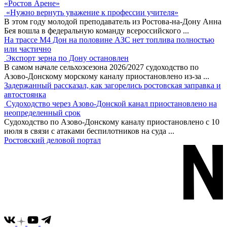
«Ростов Арене»
«Нужно вернуть уважение к профессии учителя»
В этом году молодой преподаватель из Ростова-на-Дону Анна
Бея вошла в федеральную команду всероссийского
...
На трассе М4 Дон на половине АЗС нет топлива полностью
или частично
Экспорт зерна по Дону остановлен
В самом начале сельхозсезона 2026/2027 судоходство по
Азово-Донскому морскому каналу приостановлено из-за
...
Задержанный рассказал, как загорелись ростовская заправка и
автостоянка
Судоходство через Азово-Донской канал приостановлено на
неопределенный срок
Судоходство по Азово-Донскому каналу приостановлено с 10
июля в связи с атаками беспилотников на суда
...
Ростовский деловой портал