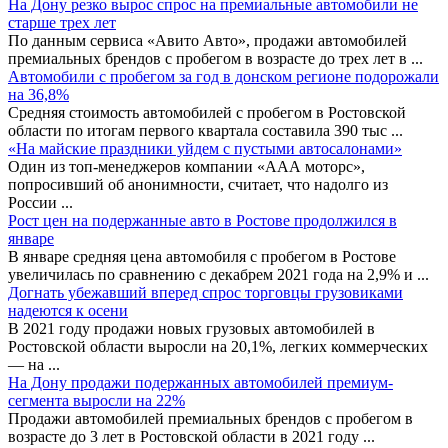
На Дону резко вырос спрос на премиальные автомобили не
старше трех лет
По данным сервиса «Авито Авто», продажи автомобилей
премиальных брендов с пробегом в возрасте до трех лет в
...
Автомобили с пробегом за год в донском регионе подорожали
на 36,8%
Средняя стоимость автомобилей с пробегом в Ростовской
области по итогам первого квартала составила 390 тыс
...
«На майские праздники уйдем с пустыми автосалонами»
Один из топ-менеджеров компании «ААА моторс»,
попросивший об анонимности, считает, что надолго из
России
...
Рост цен на подержанные авто в Ростове продолжился в
январе
В январе средняя цена автомобиля с пробегом в Ростове
увеличилась по сравнению с декабрем 2021 года на 2,9% и
...
Догнать убежавший вперед спрос торговцы грузовиками
надеются к осени
В 2021 году продажи новых грузовых автомобилей в
Ростовской области выросли на 20,1%, легких коммерческих
— на
...
На Дону продажи подержанных автомобилей премиум-
сегмента выросли на 22%
Продажи автомобилей премиальных брендов с пробегом в
возрасте до 3 лет в Ростовской области в 2021 году
...