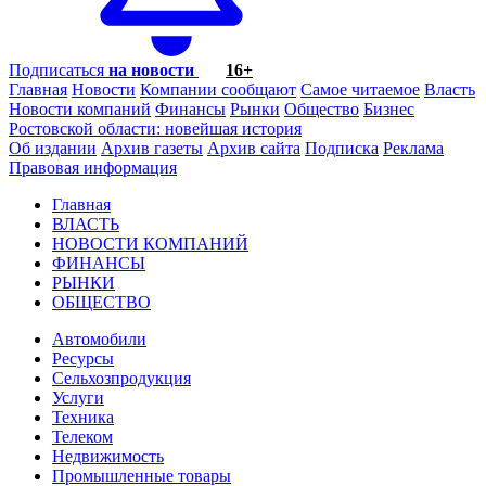
Подписаться
на новости
16+
Главная
Новости
Компании сообщают
Самое читаемое
Власть
Новости компаний
Финансы
Рынки
Общество
Бизнес
Ростовской области: новейшая история
Об издании
Архив газеты
Архив сайта
Подписка
Реклама
Правовая информация
Главная
ВЛАСТЬ
НОВОСТИ КОМПАНИЙ
ФИНАНСЫ
РЫНКИ
ОБЩЕСТВО
Автомобили
Ресурсы
Сельхозпродукция
Услуги
Техника
Телеком
Недвижимость
Промышленные товары