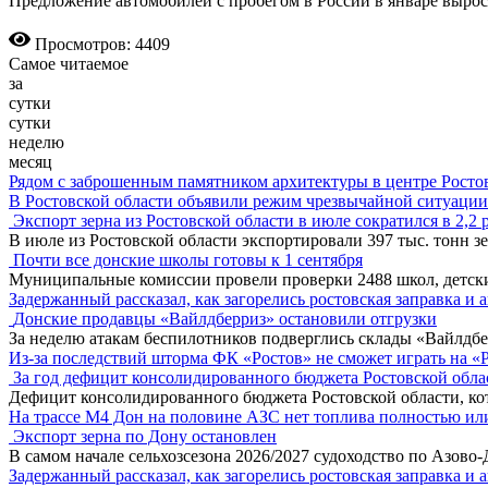
Предложение автомобилей с пробегом в России в январе выро
Просмотров: 4409
Самое читаемое
за
сутки
сутки
неделю
месяц
Рядом с заброшенным памятником архитектуры в центре Росто
В Ростовской области объявили режим чрезвычайной ситуации
Экспорт зерна из Ростовской области в июле сократился в 2,2 
В июле из Ростовской области экспортировали 397 тыс. тонн зе
Почти все донские школы готовы к 1 сентября
Муниципальные комиссии провели проверки 2488 школ, детск
Задержанный рассказал, как загорелись ростовская заправка и 
Донские продавцы «Вайлдберриз» остановили отгрузки
За неделю атакам беспилотников подверглись склады «Вайлдбе
Из-за последствий шторма ФК «Ростов» не сможет играть на «
За год дефицит консолидированного бюджета Ростовской обла
Дефицит консолидированного бюджета Ростовской области, кот
На трассе М4 Дон на половине АЗС нет топлива полностью ил
Экспорт зерна по Дону остановлен
В самом начале сельхозсезона 2026/2027 судоходство по Азово
Задержанный рассказал, как загорелись ростовская заправка и 