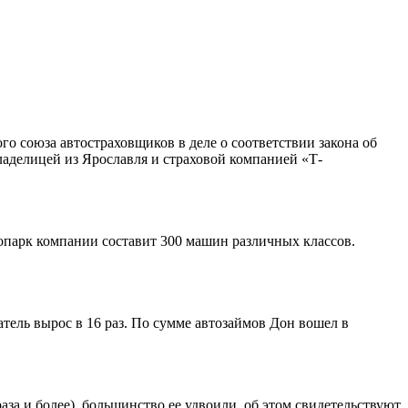
о союза автостраховщиков в деле о соответствии закона об
делицей из Ярославля и страховой компанией «Т-
топарк компании составит 300 машин различных классов.
тель вырос в 16 раз. По сумме автозаймов Дон вошел в
за и более), большинство ее удвоили, об этом свидетельствуют