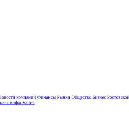
Новости компаний
Финансы
Рынки
Общество
Бизнес Ростовской
овая информация