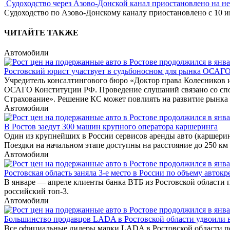
Судоходство через Азово-Донской канал приостановлено на н
Судоходство по Азово-Донскому каналу приостановлено с 10 ию
ЧИТАЙТЕ ТАКЖЕ
Автомобили
Ростовский юрист участвует в судьбоносном для рынка ОСАГО
Учредитель консалтингового бюро «Доктор права Колесников и
ОСАГО Конституции РФ. Проведение слушаний связано со спо
Страхование». Решение КС может повлиять на развитие рынка 
Автомобили
В Ростов заедут 300 машин крупного оператора каршеринга
Один из крупнейших в России сервисов аренды авто (каршерин
Поездки на начальном этапе доступны на расстояние до 250 км 
Автомобили
Ростовская область заняла 3-е место в России по объему авток
В январе — апреле клиенты банка ВТБ из Ростовской области п
российский топ-3.
Автомобили
Большинство продавцов LADA в Ростовской области удвоили в
Все официальные дилеры марки LADA в Ростовской области по и