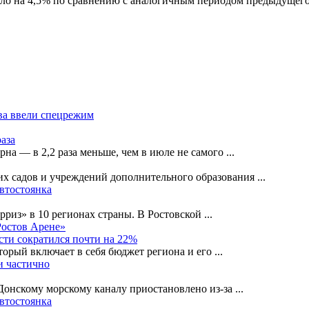
сло на 4,5% по сравнению с аналогичным периодом предыдущего
ва ввели спецрежим
раза
рна — в 2,2 раза меньше, чем в июле не самого
...
их садов и учреждений дополнительного образования
...
автостоянка
рриз» в 10 регионах страны. В Ростовской
...
Ростов Арене»
сти сократился почти на 22%
орый включает в себя бюджет региона и его
...
и частично
-Донскому морскому каналу приостановлено из-за
...
автостоянка