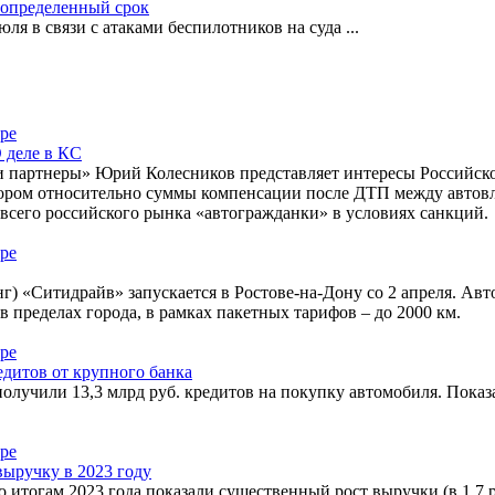
еопределенный срок
ля в связи с атаками беспилотников на суда
...
 деле в КС
 партнеры» Юрий Колесников представляет интересы Российског
ром относительно суммы компенсации после ДТП между автовла
всего российского рынка «автогражданки» в условиях санкций.
г) «Ситидрайв» запускается в Ростове-на-Дону со 2 апреля. Ав
в пределах города, в рамках пакетных тарифов – до 2000 км.
редитов от крупного банка
олучили 13,3 млрд руб. кредитов на покупку автомобиля. Показа
ыручку в 2023 году
тогам 2023 года показали существенный рост выручки (в 1,7 ра