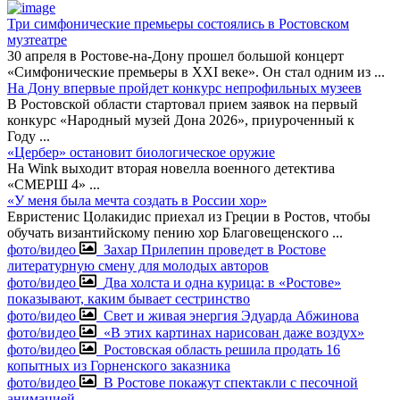
Три симфонические премьеры состоялись в Ростовском
музтеатре
30 апреля в Ростове-на-Дону прошел большой концерт
«Симфонические премьеры в XXI веке». Он стал одним из
...
На Дону впервые пройдет конкурс непрофильных музеев
В Ростовской области стартовал прием заявок на первый
конкурс «Народный музей Дона 2026», приуроченный к
Году
...
«Цербер» остановит биологическое оружие
На Wink выходит вторая новелла военного детектива
«СМЕРШ 4»
...
«У меня была мечта создать в России хор»
Евристенис Цолакидис приехал из Греции в Ростов, чтобы
обучать византийскому пению хор Благовещенского
...
фото/видео
Захар Прилепин проведет в Ростове
литературную смену для молодых авторов
фото/видео
Два холста и одна курица: в «Ростове»
показывают, каким бывает сестринство
фото/видео
Свет и живая энергия Эдуарда Абжинова
фото/видео
«В этих картинах нарисован даже воздух»
фото/видео
Ростовская область решила продать 16
копытных из Горненского заказника
фото/видео
В Ростове покажут спектакли с песочной
анимацией