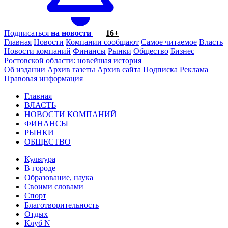
Подписаться
на новости
16+
Главная
Новости
Компании сообщают
Самое читаемое
Власть
Новости компаний
Финансы
Рынки
Общество
Бизнес
Ростовской области: новейшая история
Об издании
Архив газеты
Архив сайта
Подписка
Реклама
Правовая информация
Главная
ВЛАСТЬ
НОВОСТИ КОМПАНИЙ
ФИНАНСЫ
РЫНКИ
ОБЩЕСТВО
Культура
В городе
Образование, наука
Своими словами
Спорт
Благотворительность
Отдых
Клуб N