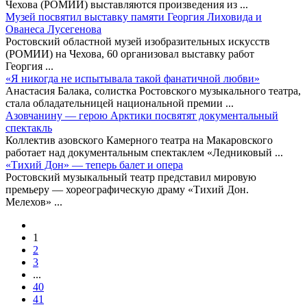
Чехова (РОМИИ) выставляются произведения из
...
Музей посвятил выставку памяти Георгия Лиховида и
Ованеса Лусегенова
Ростовский областной музей изобразительных искусств
(РОМИИ) на Чехова, 60 организовал выставку работ
Георгия
...
«Я никогда не испытывала такой фанатичной любви»
Анастасия Балака, солистка Ростовского музыкального театра,
стала обладательницей национальной премии
...
Азовчанину — герою Арктики посвятят документальный
спектакль
Коллектив азовского Камерного театра на Макаровского
работает над документальным спектаклем «Ледниковый
...
«Тихий Дон» — теперь балет и опера
Ростовский музыкальный театр представил мировую
премьеру — хореографическую драму «Тихий Дон.
Мелехов»
...
1
2
3
...
40
41