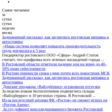
Самое читаемое
за
сутки
сутки
неделю
месяц
Задержанный рассказал, как загорелись ростовская заправка и
автостоянка
«Наша система позволяет повысить производительность
труда дендролога в 5 раз»
Гендиректор ростовского ООО «Сфера» Андрей Статов
считает, что оцифровка всех зеленых насаждений города
...
В Ростовской области отметили падение цен на зерно до 40–
50% ниже себестоимости
В Ростове перенесли сроки сдачи почти всех новостроек МСК
Задержанный рассказал, как загорелись ростовская заправка и
автостоянка
Донские продавцы «Вайлдберриз» остановили отгрузки
За неделю атакам беспилотников подверглись склады
«Вайлдберриз» в 10 регионах страны. В Ростовской
...
Из-за последствий шторма ФК «Ростов» не сможет играть на
«Ростов Арене»
За год дефицит консолидированного бюджета Ростовской