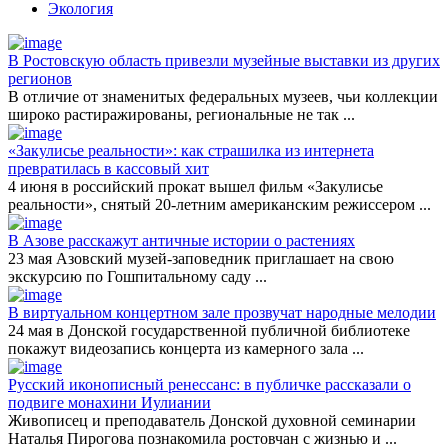
Экология
В Ростовскую область привезли музейные выставки из других
регионов
В отличие от знаменитых федеральных музеев, чьи коллекции
широко растиражированы, региональные не так
...
«Закулисье реальности»: как страшилка из интернета
превратилась в кассовый хит
4 июня в российский прокат вышел фильм «Закулисье
реальности», снятый 20-летним американским режиссером
...
В Азове расскажут античные истории о растениях
23 мая Азовский музей-заповедник приглашает на свою
экскурсию по Гошпитальному саду
...
В виртуальном концертном зале прозвучат народные мелодии
24 мая в Донской государственной публичной библиотеке
покажут видеозапись концерта из камерного зала
...
Русский иконописный ренессанс: в публичке рассказали о
подвиге монахини Иулиании
Живописец и преподаватель Донской духовной семинарии
Наталья Пирогова познакомила ростовчан с жизнью и
...