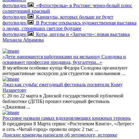
фото/видео
«Фотострелка» в Ростове: черно-белый плюс
солирующий красный
фото/видео
Каникулы, которых больше не будет
фото/видео
В Ростове открылась художественная выставка
о людях, строивших светлое будущее
фото/видео
Коты, ангелы и «Запчасти»: новая выставка
Михаила Абрамова
«Дети нанимаются работниками на мельницу Солодова и
осваивают профессии продавца, бухгалтера...»
В музейном особняке купца Федора Солодова организуют
интерактивные экскурсии для студентов и школьников
...
Джаз как судьба: ежегодный фестиваль посвятили Киму
Назаретову
С 20 по 22 марта в Донской государственной публичной
библиотеке (ДГПБ) прошел ежегодный фестиваль
«Джазовая
...
Россияне назвали самых вдохновляющих книжных героинь
В преддверии 8 Марта сервис «Ростелеком Книги», «Литрес»
и сеть «Читай-город» провели опрос 2 тыс
...
Донские краеведы написали об энтомологе, историке