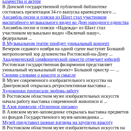
казачества и актере
В Донской государственной публичной библиотеке
состоялась презентация 34-го выпуска краеведческого
...
Ансамбль песни и пляски из Шахт стал участником
масштабного музыкального видео ко Дню народного единства
Ансамбль песни и пляски «Надежда» из Шахт стал
участником музыкально видео «Включай нашу»,
федеральная
...
В Музыкальном театре пройдет уникальный концерт
Вечером седьмого ноября на одной сцене выступят Большой
митрополичий хор духовенства Ростовской-на-Дону
...
Академический симфонический оркестр отмечает юбилей
Ростовская государственная филармония представляет
уникальный музыкальный проект» Большой оркестр —
...
Своими словами о красоте и смысле
В Музее современного изобразительного искусства на
Дмитровской открылась ретроспективная выставка
...
Художники прописали любовь-заботу
В Ростовском областном музее изобразительных искусств
начала работу выставка современной живописи и
...
В Азов привезли «Огненное письмо»
В Азовском музее-заповеднике открылась выставка предметов
из фондов Государственного музея-заповедника
...
Музей представил разные взгляды на хрупкую красоту
В Ростовском областном музее изобразительных искусств на