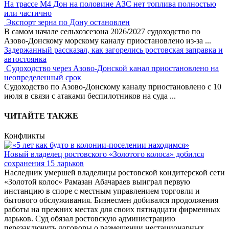
На трассе М4 Дон на половине АЗС нет топлива полностью
или частично
Экспорт зерна по Дону остановлен
В самом начале сельхозсезона 2026/2027 судоходство по
Азово-Донскому морскому каналу приостановлено из-за
...
Задержанный рассказал, как загорелись ростовская заправка и
автостоянка
Судоходство через Азово-Донской канал приостановлено на
неопределенный срок
Судоходство по Азово-Донскому каналу приостановлено с 10
июля в связи с атаками беспилотников на суда
...
ЧИТАЙТЕ ТАКЖЕ
Конфликты
Новый владелец ростовского «Золотого колоса» добился
сохранения 15 ларьков
Наследник умершей владелицы ростовской кондитерской сети
«Золотой колос» Рамазан Абачараев выиграл первую
инстанцию в споре с местным управлением торговли и
бытового обслуживания. Бизнесмен добивался продолжения
работы на прежних местах для своих пятнадцати фирменных
ларьков. Суд обязал ростовскую администрацию
перезаключить договоры о размещении нестационарных