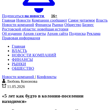
Подписаться
на новости
16+
Главная
Новости
Компании сообщают
Самое читаемое
Власть
Новости компаний
Финансы
Рынки
Общество
Бизнес
Ростовской области: новейшая история
Об издании
Архив газеты
Архив сайта
Подписка
Реклама
Правовая информация
Главная
ВЛАСТЬ
НОВОСТИ КОМПАНИЙ
ФИНАНСЫ
РЫНКИ
ОБЩЕСТВО
Новости компаний
|
Конфликты
Любовь Кононова
11.05.2026
«5 лет как будто в колонии-поселении
находимся»