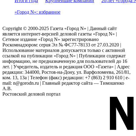
Итоги года
Крупнейшие компании
20-лет «Города 
«Город N»: избранное
Copyright © 2000-2025 Газета «Город N» | Данный сайт
является интернет-версией деловой газеты «Город N» |
Сетевое издание «Город N» зарегистрировано
Роскомнадзором: серuя Эл № ФС77-78133 от 27.03.2020 |
Использование материалов допускается только с активной
ссылкой на публикации «Город N» | Публикации содержат
информацию, не предназначенную для пользователей до 16
лет. | Учредитель, издатель и редакция ООО «Газета» | Адрес
редакции: 344000, Ростов-на-Дону, ул. Варфоломеева, 261/81,
ком. 13, 13а | Телефон (факс) редакции: +7 (863) 2 910 610 | e-
mail: n@gorodn.ru | Главный редактор сайта — Тимошенко
А.В.
Ростовский деловой портал