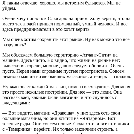
Я таким отвечаю: хорошо, мы встретим бульдозер. Мы не
уйдем.
Очень хочу попасть к Слюсарю на прием. Хочу верить, что на
место тех людей пришел нормальный, умный человек. И все
здесь предприниматели в это хотят верить.
Мы очень хотим сохранить этот рынок. Ну как можно это все
разрушить?
Мы объезжаем большую территорию «Атлант-Сити» на
машине. Здесь чисто. Но видно, что жизни на рынке нет:
вывески выгорели, многие давно следует обновить. Очень
пусто. Перед нами огромные пустые пространства. Совсем
немного машин возле бывших магазинов, а теперь — складов.
Нуржан знает каждый магазин, номера всех «улиц». Для меня
это просто нежилые постройки. Для нее — это люди. Она
рассказывает, какими были магазины и что случилось с
владельцами:
— Вот видите, магазин «Дракоша», у них здесь есть свои
большие магазины, но они ютятся на «Янтарном». Вот
зеленые ряды. Они совсем новые. Сюда хотели все шторники
с «Темерника» перейти. Их только закончили строить, а