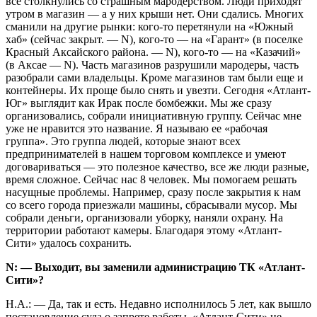
все столкнулись со страшным мародерством. Люди приходят
утром в магазин — а у них крыши нет. Они сдались. Многих
сманили на другие рынки: кого-то перетянули на «Южный
хаб» (сейчас закрыт. — N), кого-то — на «Гарант» (в поселке
Красный Аксайского района. — N), кого-то — на «Казачий»
(в Аксае — N). Часть магазинов разрушили мародеры, часть
разобрали сами владельцы. Кроме магазинов там были еще и
контейнеры. Их проще было снять и увезти. Сегодня «Атлант-
Юг» выглядит как Ирак после бомбежки. Мы же сразу
организовались, собрали инициативную группу. Сейчас мне
уже не нравится это название. Я называю ее «рабочая
группа». Это группа людей, которые знают всех
предпринимателей в нашем торговом комплексе и умеют
договариваться — это полезное качество, все же люди разные,
время сложное. Сейчас нас 8 человек. Мы помогаем решать
насущные проблемы. Например, сразу после закрытия к нам
со всего города приезжали машины, сбрасывали мусор. Мы
собрали деньги, организовали уборку, наняли охрану. На
территории работают камеры. Благодаря этому «Атлант-
Сити» удалось сохранить.
N: — Выходит, вы заменили администрацию ТК «Атлант-
Сити»?
Н.А.: — Да, так и есть. Недавно исполнилось 5 лет, как вышло
постановление суда о запрете работы. «Атлант-Сити» не