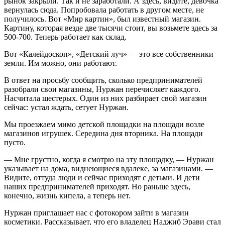
рынок закрыли. Так и не заработали. А здесь, видите, девочка
вернулась сюда. Попробовала работать в другом месте, не
получилось. Вот «Мир картин», был известный магазин.
Картину, которая везде две тысячи стоит, вы возьмете здесь за
500-700. Теперь работает как склад.
Вот «Калейдоскоп», «Детский луч» — это все собственники
земли. Им можно, они работают.
В ответ на просьбу сообщить, сколько предпринимателей
разобрали свои магазины, Нуржан перечисляет каждого.
Насчитала шестерых. Один из них разбирает свой магазин
сейчас: устал ждать, сетует Нуржан.
Мы проезжаем мимо детской площадки на площади возле
магазинов игрушек. Середина дня вторника. На площади
пусто.
― Мне грустно, когда я смотрю на эту площадку, — Нуржан
указывает на дома, виднеющиеся вдалеке, за магазинами. —
Видите, оттуда люди и сейчас приходят с детьми. И дети
наших предпринимателей приходят. Но раньше здесь,
конечно, жизнь кипела, а теперь нет.
Нуржан приглашает нас с фотокором зайти в магазин
косметики. Рассказывает, что его владелец Наджиб Эрави стал