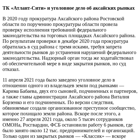
ТК «Атлант-Сити» и уголовное дело об аксайских рынках
В 2020 году прокуратура Аксайского района Ростовской
области по поручению прокуратуры области провела
проверку исполнения требований федерального
законодательства на торговых площадках Аксайского района.
По результатам проверки в декабре 2020 года прокуратура
обратилась в суд района с тремя исками, требуя запрета
деятельности рынков до устранения нарушений федерального
законодательства. Надзорный орган тогда же ходатайствовал
об обеспечительной мере в виде закрытия рынков, но суд
отказал.
11 апреля 2021 года было заведено уголовное дело в
отношении одного из владельцев земли под рынками —
Карима Бабаева, двух его сыновей, подчиненных и партнеров,
а также главы администрации Аксайского района Виталия
Борзенко и его подчиненных. По версии следствия,
обвиняемые создали организованное преступное сообщество,
которое похищало земли района. Вскоре после этого, а
именно 27 апреля 2021 года, около 5 тысяч сотрудников
ОМОНа, Росгвардии, ФСБ остановили работу 6 рынков, где
было занято около 12 тыс. предпринимателей и организаций.
Только один из закрытых рынков — «Классик» — вскоре