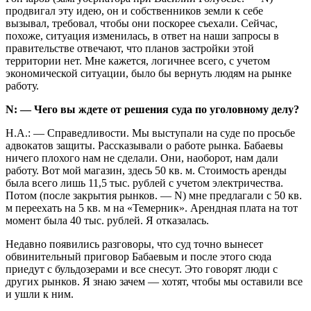
продвигал эту идею, он и собственников земли к себе
вызывал, требовал, чтобы они поскорее съехали. Сейчас,
похоже, ситуация изменилась, в ответ на наши запросы в
правительстве отвечают, что планов застройки этой
территории нет. Мне кажется, логичнее всего, с учетом
экономической ситуации, было бы вернуть людям на рынке
работу.
N: — Чего вы ждете от решения суда по уголовному делу?
Н.А.: — Справедливости. Мы выступали на суде по просьбе
адвокатов защиты. Рассказывали о работе рынка. Бабаевы
ничего плохого нам не сделали. Они, наоборот, нам дали
работу. Вот мой магазин, здесь 50 кв. м. Стоимость аренды
была всего лишь 11,5 тыс. рублей с учетом электричества.
Потом (после закрытия рынков. — N) мне предлагали с 50 кв.
м переехать на 5 кв. м на «Темерник». Арендная плата на тот
момент была 40 тыс. рублей. Я отказалась.
Недавно появились разговоры, что суд точно вынесет
обвинительный приговор Бабаевым и после этого сюда
приедут с бульдозерами и все снесут. Это говорят люди с
других рынков. Я знаю зачем — хотят, чтобы мы оставили все
и ушли к ним.