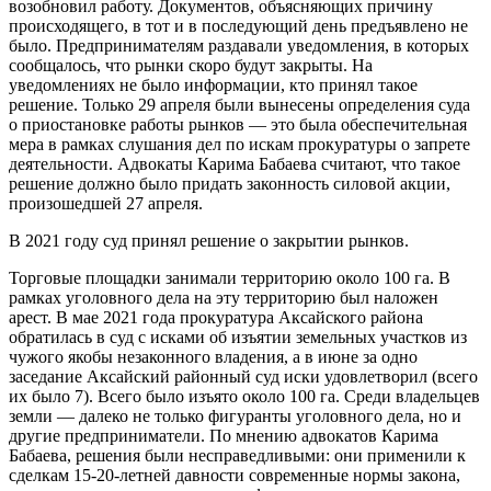
возобновил работу. Документов, объясняющих причину
происходящего, в тот и в последующий день предъявлено не
было. Предпринимателям раздавали уведомления, в которых
сообщалось, что рынки скоро будут закрыты. На
уведомлениях не было информации, кто принял такое
решение. Только 29 апреля были вынесены определения суда
о приостановке работы рынков — это была обеспечительная
мера в рамках слушания дел по искам прокуратуры о запрете
деятельности. Адвокаты Карима Бабаева считают, что такое
решение должно было придать законность силовой акции,
произошедшей 27 апреля.
В 2021 году суд принял решение о закрытии рынков.
Торговые площадки занимали территорию около 100 га. В
рамках уголовного дела на эту территорию был наложен
арест. В мае 2021 года прокуратура Аксайского района
обратилась в суд с исками об изъятии земельных участков из
чужого якобы незаконного владения, а в июне за одно
заседание Аксайский районный суд иски удовлетворил (всего
их было 7). Всего было изъято около 100 га. Среди владельцев
земли — далеко не только фигуранты уголовного дела, но и
другие предприниматели. По мнению адвокатов Карима
Бабаева, решения были несправедливыми: они применили к
сделкам 15-20-летней давности современные нормы закона,