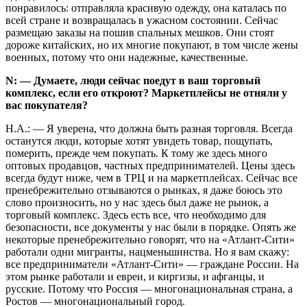
понравилось: отправляла красивую одежду, она каталась по
всей стране и возвращалась в ужасном состоянии. Сейчас
размещаю заказы на пошив спальных мешков. Они стоят
дороже китайских, но их многие покупают, в том числе жены
военных, потому что они надежные, качественные.
N: — Думаете, люди сейчас поедут в ваш торговый
комплекс, если его откроют? Маркетплейсы не отняли у
вас покупателя?
Н.А.: — Я уверена, что должна быть разная торговля. Всегда
останутся люди, которые хотят увидеть товар, пощупать,
померить, прежде чем покупать. К тому же здесь много
оптовых продавцов, частных предпринимателей. Цены здесь
всегда будут ниже, чем в ТРЦ и на маркетплейсах. Сейчас все
пренебрежительно отзываются о рынках, я даже боюсь это
слово произносить, но у нас здесь был даже не рынок, а
торговый комплекс. Здесь есть все, что необходимо для
безопасности, все документы у нас были в порядке. Опять же
некоторые пренебрежительно говорят, что на «Атлант-Сити»
работали одни мигранты, нацменьшинства. Но я вам скажу:
все предприниматели «Атлант-Сити» — граждане России. На
этом рынке работали и евреи, и киргизы, и афганцы, и
русские. Потому что Россия — многонациональная страна, а
Ростов — многонациональный город.