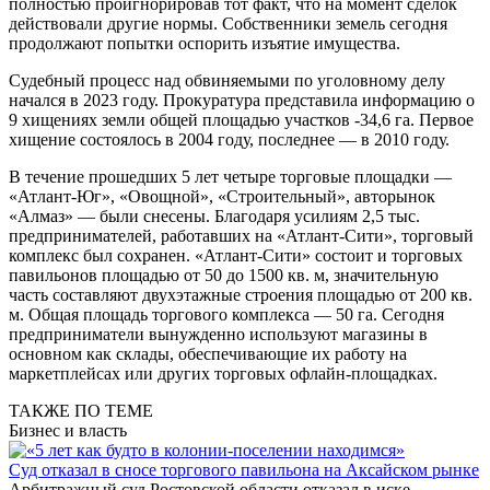
полностью проигнорировав тот факт, что на момент сделок
действовали другие нормы. Собственники земель сегодня
продолжают попытки оспорить изъятие имущества.
Судебный процесс над обвиняемыми по уголовному делу
начался в 2023 году. Прокуратура представила информацию о
9 хищениях земли общей площадью участков -34,6 га. Первое
хищение состоялось в 2004 году, последнее — в 2010 году.
В течение прошедших 5 лет четыре торговые площадки —
«Атлант-Юг», «Овощной», «Строительный», авторынок
«Алмаз» — были снесены. Благодаря усилиям 2,5 тыс.
предпринимателей, работавших на «Атлант-Сити», торговый
комплекс был сохранен. «Атлант-Сити» состоит и торговых
павильонов площадью от 50 до 1500 кв. м, значительную
часть составляют двухэтажные строения площадью от 200 кв.
м. Общая площадь торгового комплекса — 50 га. Сегодня
предприниматели вынужденно используют магазины в
основном как склады, обеспечивающие их работу на
маркетплейсах или других торговых офлайн-площадках.
ТАКЖЕ ПО ТЕМЕ
Бизнес и власть
Суд отказал в сносе торгового павильона на Аксайском рынке
Арбитражный суд Ростовской области отказал в иске