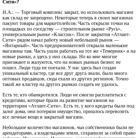
Сити»?
Н.А.: — Торговый комплекс закрыт, но использовать магазин
как склад не запрещено. Некоторые теперь в своих магазинах
пакуют товары для маркетплейсов. Часть открыли точки на
площадках по соседству — строительном рынке «Русь»,
универсальным рынке «Классик». После закрытия «Атлант-
Сити» рядом начал работу новый небольшой рынок —
«Янтарный». Часть предпринимателей открыли маленькие
магазины там. Часть ушли работать на тот же «Темерник» и на
новые рынки, а здесь у них склады. Но ко мне многие
приезжают и жалуются, что на новых рынках бизнес не
пошел. Люди туда не поехали. У нас здесь был создан
уникальный кластер, где все друг друга знали, было много
оптовых продавцов, сюда ехали из других регионов. Точно
такой же кластер на других рынках создать не удалось.
Есть те, кто обанкротился. Люди не смогли расплатиться с
кредитами, которые брали на развитие магазинов на
территории «Атлант-Сити». Есть те, у кого кредиты были под
залог дома, они потеряли имущество, пришлось перевозить
все личные вещи в закрытый магазин.
Небольшое количество магазинов, чьи собственники были не
арендаторами, а владельцами земли, сохранили за собой право