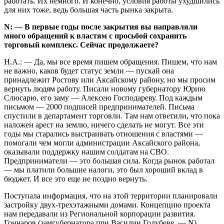
работать. Их немного. И конечно, условия работы ухудшились
для них тоже, ведь большая часть рынка закрыта.
N: — В первые годы после закрытия вы направляли
много обращений к властям с просьбой сохранить
торговый комплекс. Сейчас продолжаете?
Н.А.: — Да, мы все время пишем обращения. Пишем, что нам
не важно, каков будет статус земли — пускай она
принадлежит Ростову или Аксайскому району, но мы просим
вернуть людям работу. Писали новому губернатору Юрию
Слюсарю, его заму — Алексею Господареву. Под каждым
письмом — 2000 подписей предпринимателей. Письма
спустили в департамент торговли. Там нам ответили, что пока
наложен арест на землю, ничего сделать не могут. Все эти
годы мы старались выстраивать отношения с властями —
помогали чем могли администрации Аксайского района,
оказывали поддержку нашим солдатам на СВО.
Предприниматели — это большая сила. Когда рынок работал
— мы платили большие налоги, это был хороший вклад в
бюджет. И все это еще не поздно вернуть.
Поступала информация, что на этой территории планировали
застройку двух-трехэтажными домами. Концепцию проекта
нам передавали из Региональной корпорации развития.
Гончаров (замгубернатора при Василии Голубеве. — N)