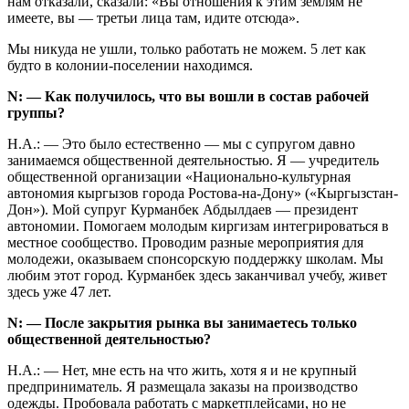
нам отказали, сказали: «Вы отношения к этим землям не
имеете, вы — третьи лица там, идите отсюда».
Мы никуда не ушли, только работать не можем. 5 лет как
будто в колонии-поселении находимся.
N: — Как получилось, что вы вошли в состав рабочей
группы?
Н.А.: — Это было естественно — мы с супругом давно
занимаемся общественной деятельностью. Я — учредитель
общественной организации «Национально-культурная
автономия кыргызов города Ростова-на-Дону» («Кыргызстан-
Дон»). Мой супруг Курманбек Абдылдаев — президент
автономии. Помогаем молодым киргизам интегрироваться в
местное сообщество. Проводим разные мероприятия для
молодежи, оказываем спонсорскую поддержку школам. Мы
любим этот город. Курманбек здесь заканчивал учебу, живет
здесь уже 47 лет.
N: — После закрытия рынка вы занимаетесь только
общественной деятельностью?
Н.А.: — Нет, мне есть на что жить, хотя я и не крупный
предприниматель. Я размещала заказы на производство
одежды. Пробовала работать с маркетплейсами, но не