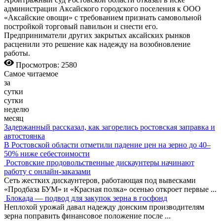
администрации Аксайского городского поселения к ООО
«Аксайские овощи» с требованием признать самовольной
постройкой торговый павильон и снести его.
Предприниматели других закрытых аксайских рынков
расценили это решение как надежду на возобновление
работы.
Просмотров: 2580
Самое читаемое
за
сутки
сутки
неделю
месяц
Задержанный рассказал, как загорелись ростовская заправка и
автостоянка
В Ростовской области отметили падение цен на зерно до 40–
50% ниже себестоимости
Ростовские продовольственные дискаунтеры начинают
работу с онлайн-заказами
Сеть жестких дискаунтеров, работающая под вывесками
«Продбаза БУМ» и «Красная полка» осенью откроет первые
...
Блокада — подвод для закупок зерна в госфонд
Неплохой урожай давал надежду донским производителям
зерна поправить финансовое положение после
...