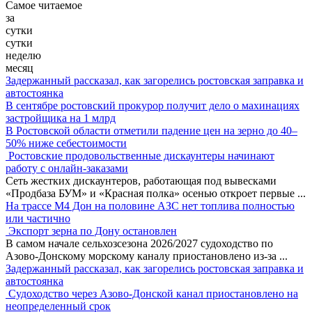
Самое читаемое
за
сутки
сутки
неделю
месяц
Задержанный рассказал, как загорелись ростовская заправка и
автостоянка
В сентябре ростовский прокурор получит дело о махинациях
застройщика на 1 млрд
В Ростовской области отметили падение цен на зерно до 40–
50% ниже себестоимости
Ростовские продовольственные дискаунтеры начинают
работу с онлайн-заказами
Сеть жестких дискаунтеров, работающая под вывесками
«Продбаза БУМ» и «Красная полка» осенью откроет первые
...
На трассе М4 Дон на половине АЗС нет топлива полностью
или частично
Экспорт зерна по Дону остановлен
В самом начале сельхозсезона 2026/2027 судоходство по
Азово-Донскому морскому каналу приостановлено из-за
...
Задержанный рассказал, как загорелись ростовская заправка и
автостоянка
Судоходство через Азово-Донской канал приостановлено на
неопределенный срок