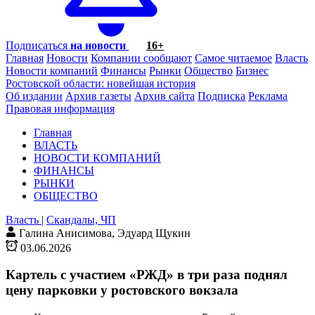
Подписаться
на новости
16+
Главная
Новости
Компании сообщают
Самое читаемое
Власть
Новости компаний
Финансы
Рынки
Общество
Бизнес
Ростовской области: новейшая история
Об издании
Архив газеты
Архив сайта
Подписка
Реклама
Правовая информация
Главная
ВЛАСТЬ
НОВОСТИ КОМПАНИЙ
ФИНАНСЫ
РЫНКИ
ОБЩЕСТВО
Власть
|
Скандалы, ЧП
Галина Анисимова, Эдуард Щукин
03.06.2026
Картель с участием «РЖД» в три раза поднял
цену парковки у ростовского вокзала