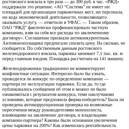
ростовского вокзала в три раза — до 300 руб. в час. «РЖД»
поддержали это решение. «АО “Система” не имеет ни
площадей для организации парковочных мест, ни персонала,
ни кода экономической деятельности, позволяющего
оказывать услугу, — отметили в УФАС. — Таким образом,
ОАО “РЖД” фактически профинансировало частную
компанию, взяв на себя все расходы по заключенному
договору». Соглашение признали антиконкурентным.
Антимонопольщики предписали снизить цену. На сколько, не
сообщается. По собственным данным ростовского
железнодорожного вокзала, парковка занимает 7,1 тыс. кв. м
перед главным входом. Площадка рассчитана на 141 машину.
Железнодорожники традиционно не комментируют
конфликтные ситуации. Интересно было бы узнать,
проводился ли конкурс по определению компании —
партнера по эксплуатации парковки. Если да, то где
публиковались сообщения об этом и можно ли было
ознакомиться с результатом конкурса, теми наилучшими
условиями, которые предложила фирма-победитель? Была ли
проведена антикоррупционная проверка на возможные
пересечения между руководителями монополиста,
влияющими на заключение договора, и владельцами
компании-партнера? Каковы были основания увеличения
цены парковки на 200%? Как изменилась рентабельность