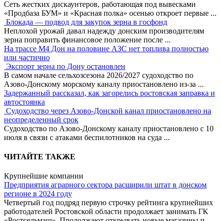
Сеть жестких дискаунтеров, работающая под вывесками
«Продбаза БУМ» и «Красная полка» осенью откроет первые
...
Блокада — подвод для закупок зерна в госфонд
Неплохой урожай давал надежду донским производителям
зерна поправить финансовое положение после
...
На трассе М4 Дон на половине АЗС нет топлива полностью
или частично
Экспорт зерна по Дону остановлен
В самом начале сельхозсезона 2026/2027 судоходство по
Азово-Донскому морскому каналу приостановлено из-за
...
Задержанный рассказал, как загорелись ростовская заправка и
автостоянка
Судоходство через Азово-Донской канал приостановлено на
неопределенный срок
Судоходство по Азово-Донскому каналу приостановлено с 10
июля в связи с атаками беспилотников на суда
...
ЧИТАЙТЕ ТАКЖЕ
Крупнейшие компании
Предприятия аграрного сектора расширили штат в донском
регионе в 2024 году
Четвертый год подряд первую строчку рейтинга крупнейших
работодателей Ростовской области продолжает занимать ГК
«Ростсельмаш». Продолжают открывать новые магазины и