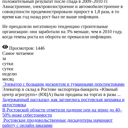
положительный результат после спада в 2009–2010 гг.
Авиастроение, электровозостроение и автомобилестроение в
совокупности продемонстрировали прирост в 1,8 раза, в то
время как год назад рост был не выше инфляции.
Не преодолели негативную тенденцию строительные
организации: они заработали на 3% меньше, чем в 2010 году,
когда темпы роста их оборота не превысили инфляцию.
Просмотров: 1446
Самое читаемое
за
сутки
сутки
неделю
месяц
Элеватор с большим дисконтом и туманными перспективами
Элеватор и склад в Ростове экспортера-банкрота «Южный
центр агрогрупп» (ЮЦА) были проданы на торгах в разы
...
Задержанный рассказал, как загорелись ростовская заправка и
автостоянка
В Ростовской области отметили падение цен на зерно до 40–
50% ниже себестоимости
Ростовские продовольственные дискаунтеры начинают
работу с онлайн-заказами