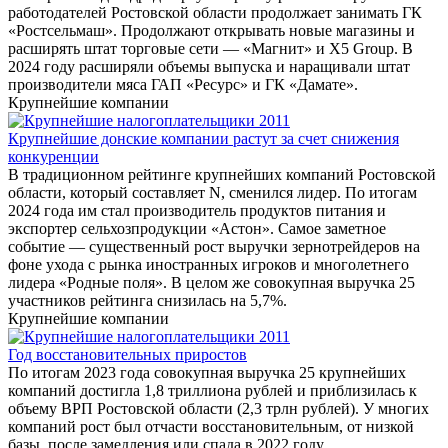
работодателей Ростовской области продолжает занимать ГК
«Ростсельмаш». Продолжают открывать новые магазины и
расширять штат торговые сети — «Магнит» и X5 Group. В
2024 году расширяли объемы выпуска и наращивали штат
производители мяса ГАП «Ресурс» и ГК «Дамате».
Крупнейшие компании
Крупнейшие донские компании растут за счет снижения
конкуренции
В традиционном рейтинге крупнейших компаний Ростовской
области, который составляет N, сменился лидер. По итогам
2024 года им стал производитель продуктов питания и
экспортер сельхозпродукции «Астон». Самое заметное
событие — существенный рост выручки зернотрейдеров на
фоне ухода с рынка иностранных игроков и многолетнего
лидера «Родные поля». В целом же совокупная выручка 25
участников рейтинга снизилась на 5,7%.
Крупнейшие компании
Год восстановительных приростов
По итогам 2023 года совокупная выручка 25 крупнейших
компаний достигла 1,8 триллиона рублей и приблизилась к
объему ВРП Ростовской области (2,3 трлн рублей). У многих
компаний рост был отчасти восстановительным, от низкой
базы, после замедления или спада в 2022 году.