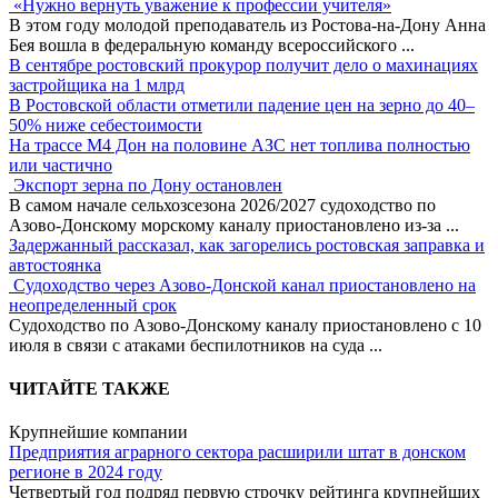
«Нужно вернуть уважение к профессии учителя»
В этом году молодой преподаватель из Ростова-на-Дону Анна
Бея вошла в федеральную команду всероссийского
...
В сентябре ростовский прокурор получит дело о махинациях
застройщика на 1 млрд
В Ростовской области отметили падение цен на зерно до 40–
50% ниже себестоимости
На трассе М4 Дон на половине АЗС нет топлива полностью
или частично
Экспорт зерна по Дону остановлен
В самом начале сельхозсезона 2026/2027 судоходство по
Азово-Донскому морскому каналу приостановлено из-за
...
Задержанный рассказал, как загорелись ростовская заправка и
автостоянка
Судоходство через Азово-Донской канал приостановлено на
неопределенный срок
Судоходство по Азово-Донскому каналу приостановлено с 10
июля в связи с атаками беспилотников на суда
...
ЧИТАЙТЕ ТАКЖЕ
Крупнейшие компании
Предприятия аграрного сектора расширили штат в донском
регионе в 2024 году
Четвертый год подряд первую строчку рейтинга крупнейших