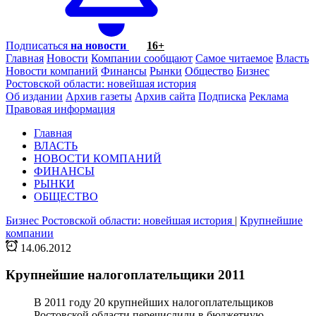
Подписаться
на новости
16+
Главная
Новости
Компании сообщают
Самое читаемое
Власть
Новости компаний
Финансы
Рынки
Общество
Бизнес
Ростовской области: новейшая история
Об издании
Архив газеты
Архив сайта
Подписка
Реклама
Правовая информация
Главная
ВЛАСТЬ
НОВОСТИ КОМПАНИЙ
ФИНАНСЫ
РЫНКИ
ОБЩЕСТВО
Бизнес Ростовской области: новейшая история
|
Крупнейшие
компании
14.06.2012
Крупнейшие налогоплательщики 2011
В 2011 году 20 крупнейших налогоплательщиков
Ростовской области перечислили в бюджетную