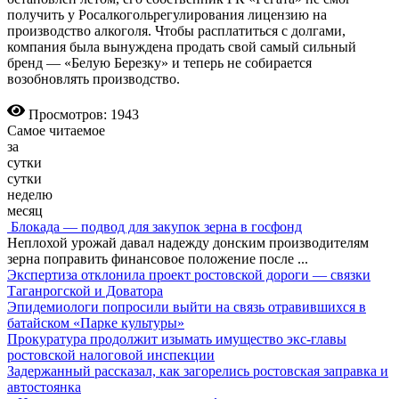
получить у Росалкогольрегулирования лицензию на
производство алкоголя. Чтобы расплатиться с долгами,
компания была вынуждена продать свой самый сильный
бренд — «Белую Березку» и теперь не собирается
возобновлять производство.
Просмотров: 1943
Самое читаемое
за
сутки
сутки
неделю
месяц
Блокада — подвод для закупок зерна в госфонд
Неплохой урожай давал надежду донским производителям
зерна поправить финансовое положение после
...
Экспертиза отклонила проект ростовской дороги — связки
Таганрогской и Доватора
Эпидемиологи попросили выйти на связь отравившихся в
батайском «Парке культуры»
Прокуратура продолжит изымать имущество экс-главы
ростовской налоговой инспекции
Задержанный рассказал, как загорелись ростовская заправка и
автостоянка