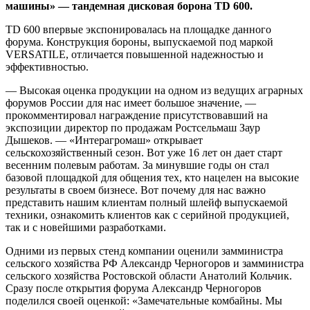
машины» — тандемная дисковая борона TD 600.
TD 600 впервые экспонировалась на площадке данного
форума. Конструкция бороны, выпускаемой под маркой
VERSATILE, отличается повышенной надежностью и
эффективностью.
— Высокая оценка продукции на одном из ведущих аграрных
форумов России для нас имеет большое значение, —
прокомментировал награждение присутствовавший на
экспозиции директор по продажам Ростсельмаш Заур
Дышеков. — «Интерагромаш» открывает
сельскохозяйственный сезон. Вот уже 16 лет он дает старт
весенним полевым работам. За минувшие годы он стал
базовой площадкой для общения тех, кто нацелен на высокие
результаты в своем бизнесе. Вот почему для нас важно
представить нашим клиентам полный шлейф выпускаемой
техники, ознакомить клиентов как с серийной продукцией,
так и с новейшими разработками.
Одними из первых стенд компании оценили замминистра
сельского хозяйства РФ Александр Черногоров и замминистра
сельского хозяйства Ростовской области Анатолий Кольчик.
Сразу после открытия форума Александр Черногоров
поделился своей оценкой: «Замечательные комбайны. Мы