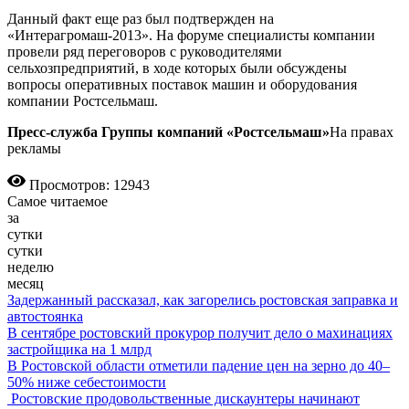
Данный факт еще раз был подтвержден на
«Интерагромаш-2013». На форуме специалисты компании
провели ряд переговоров с руководителями
сельхозпредприятий, в ходе которых были обсуждены
вопросы оперативных поставок машин и оборудования
компании Ростсельмаш.
Пресс-служба Группы компаний «Ростсельмаш»
На правах
рекламы
Просмотров: 12943
Самое читаемое
за
сутки
сутки
неделю
месяц
Задержанный рассказал, как загорелись ростовская заправка и
автостоянка
В сентябре ростовский прокурор получит дело о махинациях
застройщика на 1 млрд
В Ростовской области отметили падение цен на зерно до 40–
50% ниже себестоимости
Ростовские продовольственные дискаунтеры начинают