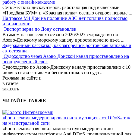
работу с онлайн-заказами
Сеть жестких дискаунтеров, работающая под вывесками
«Продбаза БУМ» и «Красная полка» осенью откроет первые
...
На трассе М4 Дон на половине АЗС нет топлива полностью
или частично
Экспорт зерна по Дону остановлен
В самом начале сельхозсезона 2026/2027 судоходство по
Азово-Донскому морскому каналу приостановлено из-за
...
Задержанный рассказал, как загорелись ростовская заправка и
автостоянка
Судоходство через Азово-Донской канал приостановлено на
неопределенный срок
Судоходство по Азово-Донскому каналу приостановлено с 10
июля в связи с атаками беспилотников на суда
...
Реклама
на сайте и
в газете
заказать
ЧИТАЙТЕ ТАКЖЕ
«Ростелеком» модернизировал систему защиты от DDoS-атак
на магистральной сети
«Ростелеком» завершил комплексную модернизацию
инфраструктуры платформы Anti DDoS, предназначенной для