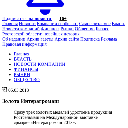
Подписаться
на новости
16+
Главная
Новости
Компании сообщают
Самое читаемое
Власть
Новости компаний
Финансы
Рынки
Общество
Бизнес
Ростовской области: новейшая история
Об издании
Архив газеты
Архив сайта
Подписка
Реклама
Правовая информация
Главная
ВЛАСТЬ
НОВОСТИ КОМПАНИЙ
ФИНАНСЫ
РЫНКИ
ОБЩЕСТВО
05.03.2013
Золото Интерагромаш
Сразу трех золотых медалей удостоена продукция
Ростсельмаш на Международной выставке-
ярмарке «Интерагромаш-2013».