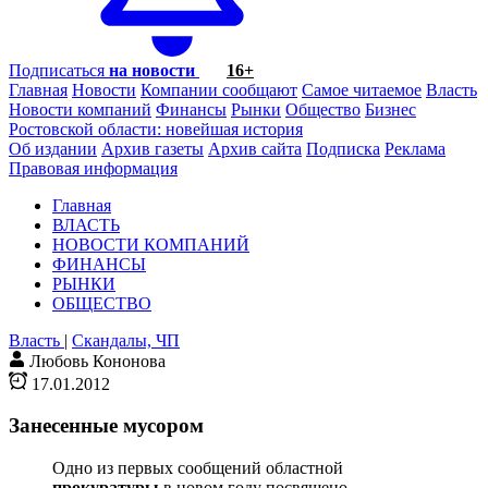
Подписаться
на новости
16+
Главная
Новости
Компании сообщают
Самое читаемое
Власть
Новости компаний
Финансы
Рынки
Общество
Бизнес
Ростовской области: новейшая история
Об издании
Архив газеты
Архив сайта
Подписка
Реклама
Правовая информация
Главная
ВЛАСТЬ
НОВОСТИ КОМПАНИЙ
ФИНАНСЫ
РЫНКИ
ОБЩЕСТВО
Власть
|
Скандалы, ЧП
Любовь Кононова
17.01.2012
Занесенные мусором
Одно из первых сообщений областной
прокуратуры
в новом году посвящено