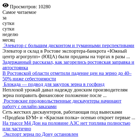
Просмотров: 10280
Самое читаемое
за
сутки
сутки
неделю
месяц
Элеватор с большим дисконтом и туманными перспективами
Элеватор и склад в Ростове экспортера-банкрота «Южный
центр агрогрупп» (ЮЦА) были проданы на торгах в разы
...
Задержанный рассказал, как загорелись ростовская заправка и
автостоянка
В Ростовской области отметили падение цен на зерно до 40–
50% ниже себестоимости
Блокада — подвод для закупок зерна в госфонд
Неплохой урожай давал надежду донским производителям
зерна поправить финансовое положение после
...
Ростовские продовольственные дискаунтеры начинают
работу с онлайн-заказами
Сеть жестких дискаунтеров, работающая под вывесками
«Продбаза БУМ» и «Красная полка» осенью откроет первые
...
На трассе М4 Дон на половине АЗС нет топлива полностью
или частично
Экспорт зерна по Дону остановлен