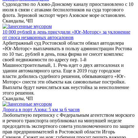
Судоходство по Азово-Донскому каналу приостановлено с 10
июля в связи с атаками беспилотников на суда торгового
флота. Зерновой экспорт через Азовское море остановлен.
Скандалы, ЧП
10 000 рублей в день присудили «Юг-Моторс» за уклонение
от сноса незаконных автосалонов
Арбитражный суд Ростовской области обязал автодилера
«Юг-Моторс» выплачивать в пользу администрации Ростова
по 10 тыс. рублей в день, пока фирма не снесет комплекс
своей недвижимости по адресу пер. 1-й
Машиностроительный, 1. Речь идет о двух автосалонах и
здании автомалярного цеха. Еще в 2019 году городские
власти добились судебного решения, обязывающего «Юг-
Моторс» снести эти объекты как самовольные постройки.
Выплаты будут начисляться как неустойка за неисполнение
этого решения.
Скандалы, ЧП
Дорога в порт Азова: 5 км за 6 часов
Любопытную переписку с Федеральным агентством морского
и речного транспорта опубликовал на минувшей неделе
председатель экспертного совета уполномоченного по защите
прав предпринимателей в Ростовской области Игорь
Симаков. Сюжет не нов: губерния просит решить важную