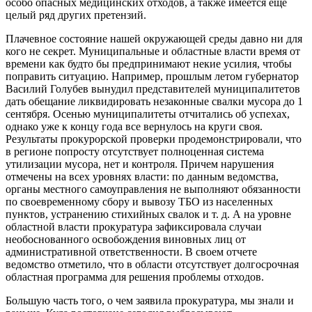
особо опасных медицинских отходов, а также имеется еще
целый ряд других претензий.
Плачевное состояние нашей окружающей среды давно ни для
кого не секрет. Муниципальные и областные власти время от
времени как будто бы предпринимают некие усилия, чтобы
поправить ситуацию. Например, прошлым летом губернатор
Василий Голубев вынудил представителей муниципалитетов
дать обещание ликвидировать незаконные свалки мусора до 1
сентября. Осенью муниципалитеты отчитались об успехах,
однако уже к концу года все вернулось на круги своя.
Результаты прокурорской проверки продемонстрировали, что
в регионе попросту отсутствует полноценная система
утилизации мусора, нет и контроля. Причем нарушения
отмечены на всех уровнях власти: по данным ведомства,
органы местного самоуправления не выполняют обязанности
по своевременному сбору и вывозу ТБО из населенных
пунктов, устранению стихийных свалок и т. д. А на уровне
областной власти прокуратура зафиксировала случаи
необоснованного освобождения виновных лиц от
административной ответственности. В своем отчете
ведомство отметило, что в области отсутствует долгосрочная
областная программа для решения проблемы отходов.
Большую часть того, о чем заявила прокуратура, мы знали и