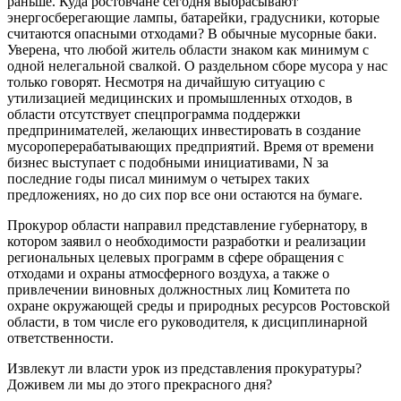
раньше. Куда ростовчане сегодня выбрасывают
энергосберегающие лампы, батарейки, градусники, которые
считаются опасными отходами? В обычные мусорные баки.
Уверена, что любой житель области знаком как минимум с
одной нелегальной свалкой. О раздельном сборе мусора у нас
только говорят. Несмотря на дичайшую ситуацию с
утилизацией медицинских и промышленных отходов, в
области отсутствует спецпрограмма поддержки
предпринимателей, желающих инвестировать в создание
мусороперерабатывающих предприятий. Время от времени
бизнес выступает с подобными инициативами, N за
последние годы писал минимум о четырех таких
предложениях, но до сих пор все они остаются на бумаге.
Прокурор области направил представление губернатору, в
котором заявил о необходимости разработки и реализации
региональных целевых программ в сфере обращения с
отходами и охраны атмосферного воздуха, а также о
привлечении винов­ных должностных лиц Комитета по
охране окружающей среды и природных ресурсов Ростовской
облас­ти, в том числе его руководителя, к дисциплинарной
ответственности.
Извлекут ли власти урок из представления прокуратуры?
Доживем ли мы до этого прекрасного дня?