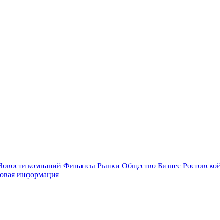
Новости компаний
Финансы
Рынки
Общество
Бизнес Ростовской
овая информация