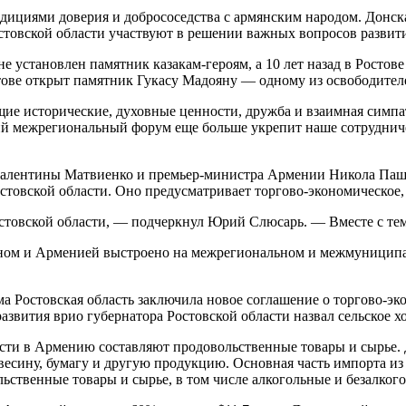
адициями доверия и добрососедства с армянским народом. Донск
товской области участвуют в решении важных вопросов развити
не установлен памятник казакам-героям, а 10 лет назад в Росто
тове открыт памятник Гукасу Мадояну — одному из освободител
е исторические, духовные ценности, дружба и взаимная симпати
 межрегиональный форум еще больше укрепит наше сотрудничест
алентины Матвиенко и премьер-министра Армении Никола Пашин
товской области. Оно предусматривает торгово-экономическое, 
стовской области, — подчеркнул Юрий Слюсарь. — Вместе с тем
гионом и Арменией выстроено на межрегиональном и межмуници
а Ростовская область заключила новое соглашение о торгово-эк
азвития врио губернатора Ростовской области назвал сельское 
сти в Армению составляют продовольственные товары и сырье. 
ревесину, бумагу и другую продукцию. Основная часть импорта 
ьственные товары и сырье, в том числе алкогольные и безалкого