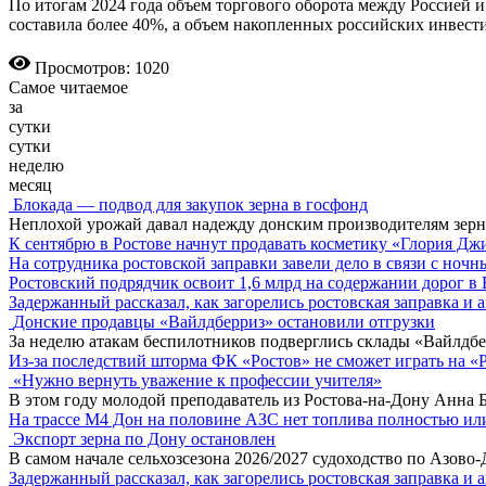
По итогам 2024 года объем торгового оборота между Россией 
составила более 40%, а объем накопленных российских инвест
Просмотров: 1020
Самое читаемое
за
сутки
сутки
неделю
месяц
Блокада — подвод для закупок зерна в госфонд
Неплохой урожай давал надежду донским производителям зер
К сентябрю в Ростове начнут продавать косметику «Глория Дж
На сотрудника ростовской заправки завели дело в связи с ноч
Ростовский подрядчик освоит 1,6 млрд на содержании дорог в
Задержанный рассказал, как загорелись ростовская заправка и 
Донские продавцы «Вайлдберриз» остановили отгрузки
За неделю атакам беспилотников подверглись склады «Вайлдбе
Из-за последствий шторма ФК «Ростов» не сможет играть на «
«Нужно вернуть уважение к профессии учителя»
В этом году молодой преподаватель из Ростова-на-Дону Анна 
На трассе М4 Дон на половине АЗС нет топлива полностью ил
Экспорт зерна по Дону остановлен
В самом начале сельхозсезона 2026/2027 судоходство по Азово
Задержанный рассказал, как загорелись ростовская заправка и 