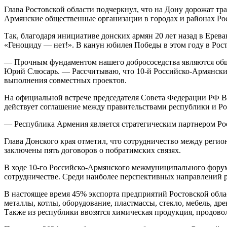
Глава Ростовской области подчеркнул, что на Дону дорожат тр
Армянские общественные организации в городах и районах Рос
Так, благодаря инициативе донских армян 20 лет назад в Ерева
«Геноциду — нет!». В канун юбилея Победы в этом году в Рос
— Прочным фундаментом нашего добрососедства являются общи
Юрий Слюсарь. — Рассчитываю, что 10-й Российско-Армянский
выполнения совместных проектов.
На официальной встрече председателя Совета Федерации РФ В
действует соглашение между правительствами республики и Рос
— Республика Армения является стратегическим партнером Ро
Глава Донского края отметил, что сотрудничество между ре
заключены пять договоров о побратимских связях.
В ходе 10-го Российско-Армянского межмуниципального форум
сотрудничестве. Среди наиболее перспективных направлений р
В настоящее время 45% экспорта предприятий Ростовской обла
металлы, котлы, оборудование, пластмассы, стекло, мебель, д
Также из республики ввозятся химическая продукция, продовол