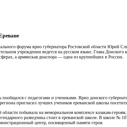
Ереване
льного форума врио губернатора Ростовской области Юрий Слю
ельном учреждении ведется на русском языке. Глава Донского к
сферах, а армянская диаспора — одна из крупнейших в России.
ь пообщался с педагогами и учениками. Врио донского губерна
о региона пригласил лучших учеников ереванской школы посетить
ой области побывала на мемориальном комплексе казакам-героям
гендарного разведчика стоит в ереванской школе. В школе № 107
емонстрационный центр, посвященный памяти героя.