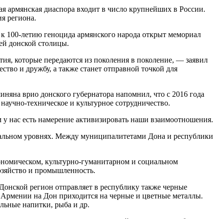
ая армянская диаспора входит в число крупнейших в России.
я региона.
ве к 100-летию геноцида армянского народа открыт мемориал
ей донской столицы.
я, которые передаются из поколения в поколение, — заявил
во и дружбу, а также станет отправной точкой для
яна врио донского губернатора напомнил, что с 2016 года
научно-техническое и культурное сотрудничество.
 у нас есть намерение активизировать наши взаимоотношения.
пальном уровнях. Между муниципалитетами Дона и республики
ономическом, культурно-гуманитарном и социальном
хозяйство и промышленность.
Донской регион отправляет в республику также черные
из Армении на Дон приходится на черные и цветные металлы.
льные напитки, рыба и др.