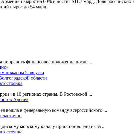
и Арменией вырос на 60% и достиг $11,7 млрд. Доля российских
иций вырос до $4 млрд.
на поправить финансовое положение после
...
инс»
ным пожаром 5 августа
 Волгоградской области
автостоянка
рриз» в 10 регионах страны. В Ростовской
...
Ростов Арене»
Бея вошла в федеральную команду всероссийского
...
и частично
-Донскому морскому каналу приостановлено из-за
...
автостоянка