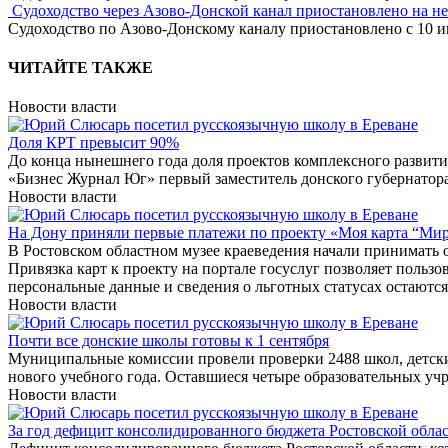
Судоходство через Азово-Донской канал приостановлено на н
Судоходство по Азово-Донскому каналу приостановлено с 10 ию
ЧИТАЙТЕ ТАКЖЕ
Новости власти
Доля КРТ превысит 90%
До конца нынешнего года доля проектов комплексного развити
«Бизнес Журнал Юг» первый заместитель донского губернатора
Новости власти
На Дону приняли первые платежи по проекту «Моя карта “Ми
В Ростовском областном музее краеведения начали принимать 
Привязка карт к проекту на портале госуслуг позволяет польз
персональные данные и сведения о льготных статусах остаютс
Новости власти
Почти все донские школы готовы к 1 сентября
Муниципальные комиссии провели проверки 2488 школ, детских
нового учебного года. Оставшиеся четыре образовательных учр
Новости власти
За год дефицит консолидированного бюджета Ростовской облас