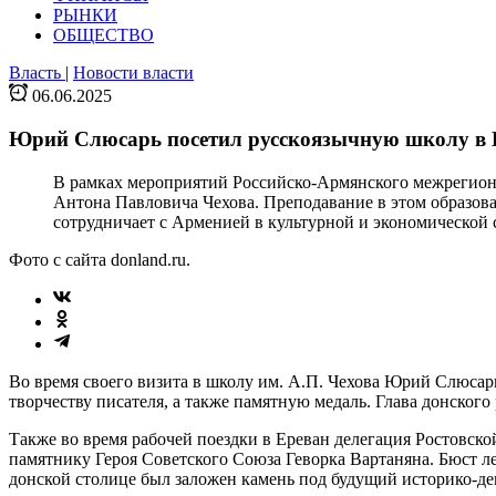
РЫНКИ
ОБЩЕСТВО
Власть
|
Новости власти
06.06.2025
Юрий Слюсарь посетил русскоязычную школу в 
В рамках мероприятий Российско-Армянского межрегиона
Антона Павловича Чехова. Преподавание в этом образоват
сотрудничает с Арменией в культурной и экономической 
Фото с сайта donland.ru.
Во время своего визита в школу им. А.П. Чехова Юрий Слюсар
творчеству писателя, а также памятную медаль. Глава донског
Также во время рабочей поездки в Ереван делегация Ростовск
памятнику Героя Советского Союза Геворка Вартаняна. Бюст ле
донской столице был заложен камень под будущий историко-д