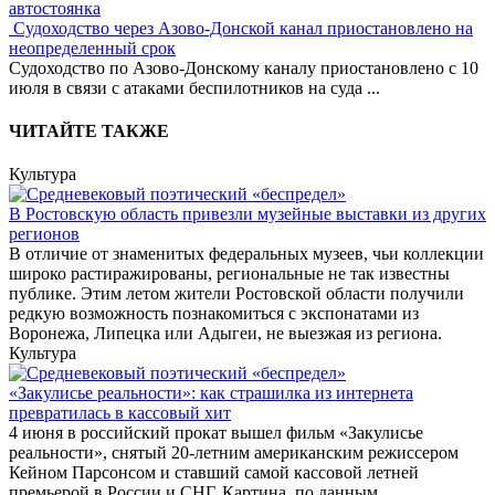
автостоянка
Судоходство через Азово-Донской канал приостановлено на
неопределенный срок
Судоходство по Азово-Донскому каналу приостановлено с 10
июля в связи с атаками беспилотников на суда
...
ЧИТАЙТЕ ТАКЖЕ
Культура
В Ростовскую область привезли музейные выставки из других
регионов
В отличие от знаменитых федеральных музеев, чьи коллекции
широко растиражированы, региональные не так известны
публике. Этим летом жители Ростовской области получили
редкую возможность познакомиться с экспонатами из
Воронежа, Липецка или Адыгеи, не выезжая из региона.
Культура
«Закулисье реальности»: как страшилка из интернета
превратилась в кассовый хит
4 июня в российский прокат вышел фильм «Закулисье
реальности», снятый 20-летним американским режиссером
Кейном Парсонсом и ставший самой кассовой летней
премьерой в России и СНГ. Картина, по данным