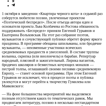
1 октября в заведении «Квартира черного кота» в седьмой раз
соберутся любители поэзии, увлеченные проектом
«Поэтический беспредел». После отъезда автора идеи и
основателя проекта Льва Колбачева из Ростова обязанность
поддерживать «Беспредел» приняли Евгений Гурьянов и
Екатерина Вольховская. На этот раз собрание поэтов,
музыкантов и сочувствующей публики обретет форму яркого
праздника. В программе обещаны шпильманы, или бродячие
музыканты, — неизменные участники всяческих
средневековых празднеств и увеселений. В составе труппы
волынка, скрипка (или виолончель) и барабан. Репертуар
народный, плясовой и зажигательный. Лирика вагантов,
бродячих школяров и безместных кочующих монахов —
пестрой толпы, оглашавшей своими песнями средневековую
Европу, — станет основой программы. При этом Евгений
Гурьянов не исключает, что в процессе поэты и публика
увлекутся и могут перейти к творчеству Гумилева или
Маяковского:
— На фоне большинства мероприятий мы выделяемся
полным отсутствием каких-то тематических рамок. Мы
продвигаем литературу, поэзию в несколько нестандартном