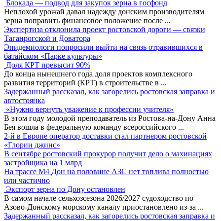
Блокада — подвод для закупок зерна в госфонд
Неплохой урожай давал надежду донским производителям
зерна поправить финансовое положение после
...
Экспертиза отклонила проект ростовской дороги — связки
Таганрогской и Доватора
Эпидемиологи попросили выйти на связь отравившихся в
батайском «Парке культуры»
Доля КРТ превысит 90%
До конца нынешнего года доля проектов комплексного
развития территорий (КРТ) в строительстве в
...
Задержанный рассказал, как загорелись ростовская заправка и
автостоянка
«Нужно вернуть уважение к профессии учителя»
В этом году молодой преподаватель из Ростова-на-Дону Анна
Бея вошла в федеральную команду всероссийского
...
2-й в Европе оператор доставки стал партнером ростовской
«Глории джинс»
В сентябре ростовский прокурор получит дело о махинациях
застройщика на 1 млрд
На трассе М4 Дон на половине АЗС нет топлива полностью
или частично
Экспорт зерна по Дону остановлен
В самом начале сельхозсезона 2026/2027 судоходство по
Азово-Донскому морскому каналу приостановлено из-за
...
Задержанный рассказал, как загорелись ростовская заправка и