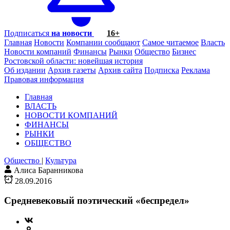
Подписаться
на новости
16+
Главная
Новости
Компании сообщают
Самое читаемое
Власть
Новости компаний
Финансы
Рынки
Общество
Бизнес
Ростовской области: новейшая история
Об издании
Архив газеты
Архив сайта
Подписка
Реклама
Правовая информация
Главная
ВЛАСТЬ
НОВОСТИ КОМПАНИЙ
ФИНАНСЫ
РЫНКИ
ОБЩЕСТВО
Общество
|
Культура
Алиса Баранникова
28.09.2016
Средневековый поэтический «беспредел»