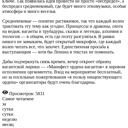
ключе. Так появилась идея провести не просто «беспредел», а
беспредел средневековый, где будет много этномузыки, особая
атмосфера и много веселья.
Средневековье — понятие растяжимое, так что каждый волен
трактовать эту тему как угодно. Принцессы и драконы, охота
на ведьм, ваганты и трубадуры, сказки и легенды, алхимия и
теология — в общем, есть где поэту разгуляться. В рамки
никого не замыкаем, будет открытый микрофон, где каждый
волен читать все, что захочет. Единственная просьба к
выступающим — хотя бы Ленина в текстах не поминать.
Дабы подчеркнуть связь времен, вечер откроет образец
вагантской лирики — «Манифест ордена вагантов» в хоровом
исполнении оргкомитета. Вход на мероприятие бесплатный,
но за посильные пожертвования «в пользу нищенствующего
ордена» организаторы будут очень благодарны.
Просмотров: 5831
Самое читаемое
за
сутки
сутки
неделю
месяц