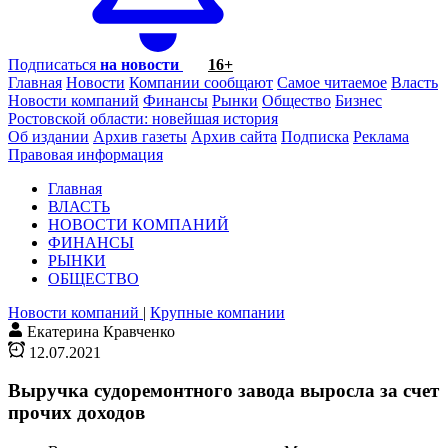
Подписаться
на новости
16+
Главная
Новости
Компании сообщают
Самое читаемое
Власть
Новости компаний
Финансы
Рынки
Общество
Бизнес
Ростовской области: новейшая история
Об издании
Архив газеты
Архив сайта
Подписка
Реклама
Правовая информация
Главная
ВЛАСТЬ
НОВОСТИ КОМПАНИЙ
ФИНАНСЫ
РЫНКИ
ОБЩЕСТВО
Новости компаний
|
Крупные компании
Екатерина Кравченко
12.07.2021
Выручка судоремонтного завода выросла за счет
прочих доходов