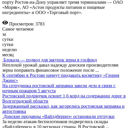
порту Ростов-на-Дону управляет тремя терминалами — ОАО
«Моряк», АО «Астон продукты питания и пищевые
ингредиенты» и ООО «Торговый порт».
Просмотров: 3783
Самое читаемое
за
сутки
сутки
неделю
месяц
Блокада — подвод для закупок зерна в госфонд
Неплохой урожай давал надежду донским производителям
зерна поправить финансовое положение после
...
К сентябрю в Ростове начнут продавать косметику «Глория
Джинс»
На сотрудника ростовской заправки завели дело в связи с
ночным пожаром 5 августа
Ростовский подрядчик освоит 1,6 млрд на содержании дорог в
Волгоградской области
Задержанный рассказал, как загорелись ростовская заправка и
автостоянка
Донские продавцы «Вайлдберриз» остановили отгрузки
За неделю атакам беспилотников подверглись склады
«Вайлдберриз» в 10 регионах страны. В Ростовской
...