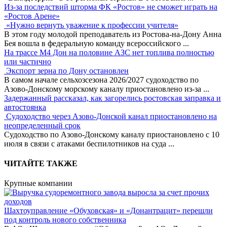
Из-за последствий шторма ФК «Ростов» не сможет играть на
«Ростов Арене»
«Нужно вернуть уважение к профессии учителя»
В этом году молодой преподаватель из Ростова-на-Дону Анна
Бея вошла в федеральную команду всероссийского
...
На трассе М4 Дон на половине АЗС нет топлива полностью
или частично
Экспорт зерна по Дону остановлен
В самом начале сельхозсезона 2026/2027 судоходство по
Азово-Донскому морскому каналу приостановлено из-за
...
Задержанный рассказал, как загорелись ростовская заправка и
автостоянка
Судоходство через Азово-Донской канал приостановлено на
неопределенный срок
Судоходство по Азово-Донскому каналу приостановлено с 10
июля в связи с атаками беспилотников на суда
...
ЧИТАЙТЕ ТАКЖЕ
Крупные компании
Шахтоуправление «Обуховская» и «Донантрацит» перешли
под контроль нового собственника