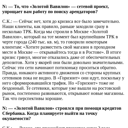
N: — То, что «Золотой Вавилон» — сетевой проект,
упрощает вам работу по поиску арендаторов?
С.К.: — Сейчас нет, хотя до кризиса все было замечательно.
Наши клиенты, как правило, раньше заходили сразу в
несколько ТРК. Когда мы строили в Москве «Золотой
Вавилон», который на тот момент был крупнейшим ТРК в
черте города (240 тыс. кв. м), то говорили некоторым
клиентам: «Хотите разместить свой магазин в проходном
месте в Москве — открывайтесь тогда и в Ростове». В итоге
кризис грянул, многие отказались даже от обеспечительных
депозитов. Хотя у якорей они были довольно значительными.
Сейчас эти сети начинают потихоньку проситься обратно.
Правда, никакого активного движения со стороны крупных
сетевиков пока не видно. В «Горизонт» они идут, поскольку у
него сформировавшийся трафик. Но «Горизонт» тоже не
бездонный. Те сетевики, которые уже вышли на ростовский
рынок, постепенно развиваются, открывают новые магазины.
Так что перспективы хорошие.
N: — «Золотой Вавилон» строился при помощи кредитов
Сбербанка. Когда планируете выйти на точку
окупаемости?