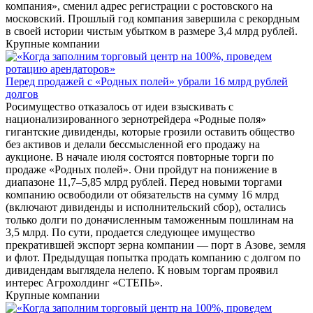
компания», сменил адрес регистрации с ростовского на
московский. Прошлый год компания завершила с рекордным
в своей истории чистым убытком в размере 3,4 млрд рублей.
Крупные компании
Перед продажей с «Родных полей» убрали 16 млрд рублей
долгов
Росимущество отказалось от идеи взыскивать с
национализированного зернотрейдера «Родные поля»
гигантские дивиденды, которые грозили оставить общество
без активов и делали бессмысленной его продажу на
аукционе. В начале июля состоятся повторные торги по
продаже «Родных полей». Они пройдут на понижение в
диапазоне 11,7–5,85 млрд рублей. Перед новыми торгами
компанию освободили от обязательств на сумму 16 млрд
(включают дивиденды и исполнительский сбор), остались
только долги по доначисленным таможенным пошлинам на
3,5 млрд. По сути, продается следующее имущество
прекратившей экспорт зерна компании — порт в Азове, земля
и флот. Предыдущая попытка продать компанию с долгом по
дивидендам выглядела нелепо. К новым торгам проявил
интерес Агрохолдинг «СТЕПЬ».
Крупные компании