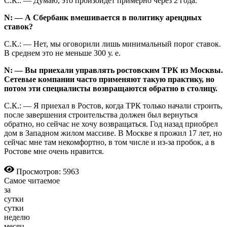
С.К.: — Думаю, это произойдет примерно через 2 года.
N: — А Сбербанк вмешивается в политику арендных
ставок?
С.К.: — Нет, мы оговорили лишь минимальный порог ставок.
В среднем это не меньше 300 у. е.
N: — Вы приехали управлять ростовским ТРК из Москвы.
Сетевые компании часто применяют такую практику, но
потом эти специалисты возвращаются обратно в столицу.
С.К.: — Я приехал в Ростов, когда ТРК только начали строить,
после завершения строительства должен был вернуться
обратно, но сейчас не хочу возвращаться. Год назад приобрел
дом в Западном жилом массиве. В Москве я прожил 17 лет, но
сейчас мне там некомфортно, в том числе и из-за пробок, а в
Ростове мне очень нравится.
Просмотров: 5963
Самое читаемое
за
сутки
сутки
неделю
месяц