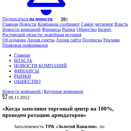
Подписаться
на новости
16+
Главная
Новости
Компании сообщают
Самое читаемое
Власть
Новости компаний
Финансы
Рынки
Общество
Бизнес
Ростовской области: новейшая история
Об издании
Архив газеты
Архив сайта
Подписка
Реклама
Правовая информация
Главная
ВЛАСТЬ
НОВОСТИ КОМПАНИЙ
ФИНАНСЫ
РЫНКИ
ОБЩЕСТВО
Новости компаний
|
Крупные компании
06.11.2012
«Когда заполним торговый центр на 100%,
проведем ротацию арендаторов»
Заполняемость
ТРК «Золотой Вавилон»
, по