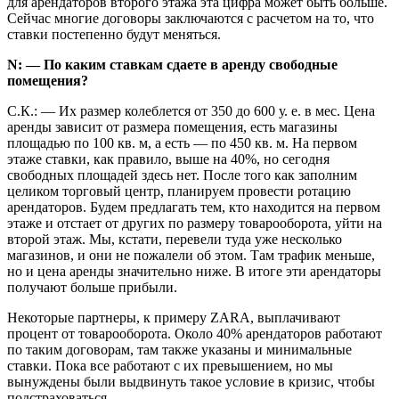
для арендаторов второго этажа эта цифра может быть больше.
Сейчас многие договоры заключаются с расчетом на то, что
ставки постепенно будут меняться.
N: — По каким ставкам сдаете в аренду свободные
помещения?
С.К.: — Их размер колеблется от 350 до 600 у. е. в мес. Цена
аренды зависит от размера помещения, есть магазины
площадью по 100 кв. м, а есть — по 450 кв. м. На первом
этаже ставки, как правило, выше на 40%, но сегодня
свободных площадей здесь нет. После того как заполним
целиком торговый центр, планируем провести ротацию
арендаторов. Будем предлагать тем, кто находится на первом
этаже и отстает от других по размеру товарооборота, уйти на
второй этаж. Мы, кстати, перевели туда уже несколько
магазинов, и они не пожалели об этом. Там трафик меньше,
но и цена аренды значительно ниже. В итоге эти арендаторы
получают больше прибыли.
Некоторые партнеры, к примеру ZARA, выплачивают
процент от товарооборота. Около 40% арендаторов работают
по таким договорам, там также указаны и минимальные
ставки. Пока все работают с их превышением, но мы
вынуждены были выдвинуть такое условие в кризис, чтобы
подстраховаться.