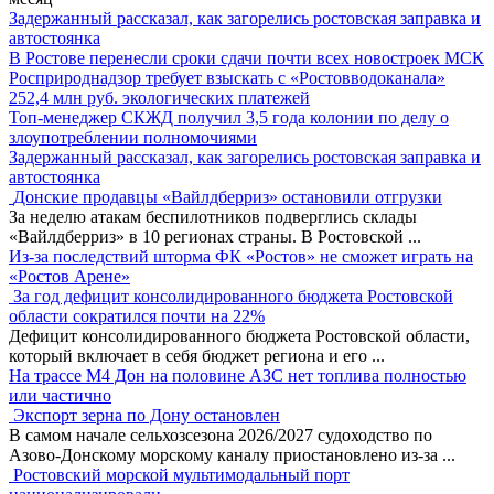
Задержанный рассказал, как загорелись ростовская заправка и
автостоянка
В Ростове перенесли сроки сдачи почти всех новостроек МСК
Росприроднадзор требует взыскать с «Ростовводоканала»
252,4 млн руб. экологических платежей
Топ-менеджер СКЖД получил 3,5 года колонии по делу о
злоупотреблении полномочиями
Задержанный рассказал, как загорелись ростовская заправка и
автостоянка
Донские продавцы «Вайлдберриз» остановили отгрузки
За неделю атакам беспилотников подверглись склады
«Вайлдберриз» в 10 регионах страны. В Ростовской
...
Из-за последствий шторма ФК «Ростов» не сможет играть на
«Ростов Арене»
За год дефицит консолидированного бюджета Ростовской
области сократился почти на 22%
Дефицит консолидированного бюджета Ростовской области,
который включает в себя бюджет региона и его
...
На трассе М4 Дон на половине АЗС нет топлива полностью
или частично
Экспорт зерна по Дону остановлен
В самом начале сельхозсезона 2026/2027 судоходство по
Азово-Донскому морскому каналу приостановлено из-за
...
Ростовский морской мультимодальный порт