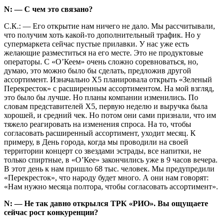
N: — С чем это связано?
С.К.: — Его открытие нам ничего не дало. Мы рассчитывали,
что получим хоть какой-то дополнительный трафик. Но у
супермаркета сейчас пустые прилавки. У нас уже есть
желающие разместиться на его месте. Это не продуктовые
операторы. С «О’Кеем» очень сложно соревноваться, но,
думаю, это можно было бы сделать, предложив другой
ассортимент. Изначально X5 планировала открыть «Зеленый
Перекресток» с расширенным ассортиментом. На мой взгляд,
это было бы лучше. Но планы компании изменились. По
словам представителей X5, первую неделю и выручка была
хорошей, и средний чек. Но потом они сами признали, что им
тяжело реагировать на изменения спроса. На то, чтобы
согласовать расширенный ассортимент, уходит месяц. К
примеру, в День города, когда мы проводили на своей
территории концерт со звездами эстрады, все напитки, не
только спиртные, в «О’Кее» закончились уже в 9 часов вечера.
В этот день к нам пришло 68 тыс. человек. Мы предупредили
«Перекресток», что народу будет много. А они нам говорят:
«Нам нужно месяца полтора, чтобы согласовать ассортимент».
N: — Не так давно открылся ТРК «РИО». Вы ощущаете
сейчас рост конкуренции?