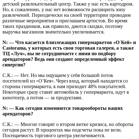
детский развлекательный центр. Также у нас есть картодром.
Но, к сожалению, у нас нет возможности расширить зону
развлечений. Периодически на своей территории проводим
различные мероприятия и приглашаем артистов. Во время
таких праздников, как правило, даются скидки, поэтому
выручка магазинов значительно увеличивается.
N: — Что касается близлежащих гипермаркетов «О´Кей» и
Castorama, у которых есть своя торговая галерея, а также
ТЦ «Луч», вы не сотрудничаете с ними по подбору
арендаторов? Ведь они создают определенный эффект
синергии?
С.К.: — Нет. Но мы ощущаем у себя большой поток
посетителей из «О’Кея». Через вход, который находится со
стороны гипермаркета, к нам приходит 48% покупателей.
Некоторые сразу ставят автомобиль у гипермаркета, идут в
кинотеатр, а потом — за продуктами.
N: — Как сегодня изменяются товарообороты ваших
арендаторов?
С.К.: — Многие говорят о втором витке кризиса, но обороты
сегодня растут. В процентах мы подсчеты пока не вели.
Посещаемость торгового центра увеличивается.