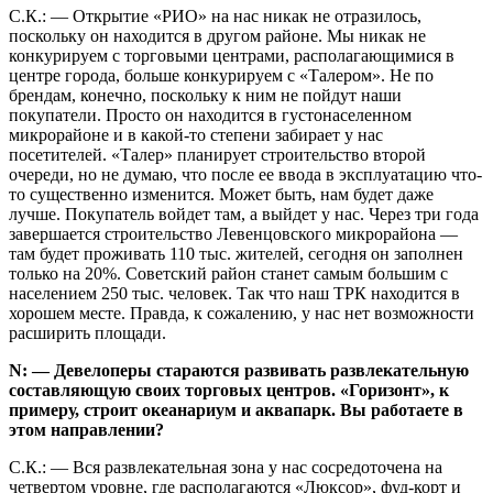
С.К.: — Открытие «РИО» на нас никак не отразилось,
поскольку он находится в другом районе. Мы никак не
конкурируем с торговыми центрами, располагающимися в
центре города, больше конкурируем с «Талером». Не по
брендам, конечно, поскольку к ним не пойдут наши
покупатели. Просто он находится в густонаселенном
микрорайоне и в какой-то степени забирает у нас
посетителей. «Талер» планирует строительство второй
очереди, но не думаю, что после ее ввода в эксплуатацию что-
то существенно изменится. Может быть, нам будет даже
лучше. Покупатель войдет там, а выйдет у нас. Через три года
завершается строительство Левенцовского микрорайона —
там будет проживать 110 тыс. жителей, сегодня он заполнен
только на 20%. Советский район станет самым большим с
населением 250 тыс. человек. Так что наш ТРК находится в
хорошем месте. Правда, к сожалению, у нас нет возможности
расширить площади.
N: — Девелоперы стараются развивать развлекательную
составляющую своих торговых центров. «Горизонт», к
примеру, строит океанариум и аквапарк. Вы работаете в
этом направлении?
С.К.: — Вся развлекательная зона у нас сосредоточена на
четвертом уровне, где располагаются «Люксор», фуд-корт и