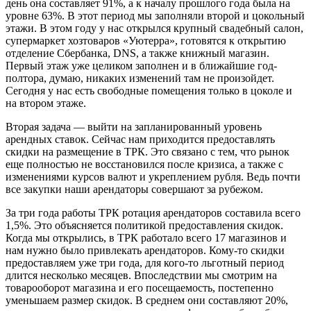
день она составляет 91%, а к началу прошлого года была на
уровне 63%. В этот период мы заполняли второй и цокольный
этажи. В этом году у нас открылся крупный свадебный салон,
супермаркет хозтоваров «Уютерра», готовятся к открытию
отделение Сбербанка, DNS, а также книжный магазин.
Первый этаж уже целиком заполнен и в ближайшие год-
полтора, думаю, никаких изменений там не произойдет.
Сегодня у нас есть свободные помещения только в цоколе и
на втором этаже.
Вторая задача — выйти на запланированный уровень
арендных ставок. Сейчас нам приходится предоставлять
скидки на размещение в ТРК. Это связано с тем, что рынок
еще полностью не восстановился после кризиса, а также с
изменениями курсов валют и укреплением рубля. Ведь почти
все закупки наши арендаторы совершают за рубежом.
За три года работы ТРК ротация арендаторов составила всего
1,5%. Это объясняется политикой предоставления скидок.
Когда мы открылись, в ТРК работало всего 17 магазинов и
нам нужно было привлекать арендаторов. Кому-то скидки
предоставляем уже три года, для кого-то льготный период
длится несколько месяцев. Впоследствии мы смотрим на
товарооборот магазина и его посещаемость, постепенно
уменьшаем размер скидок. В среднем они составляют 20%,