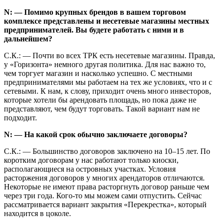
N: — Помимо крупных брендов в вашем торговом
комплексе представлены и несетевые магазины местных
предпринимателей. Вы будете работать с ними и в
дальнейшем?
С.К.: — Почти во всех ТРК есть несетевые магазины. Правда,
у «Горизонта» немного другая политика. Для нас важно то,
чем торгует магазин и насколько успешно. С местными
предпринимателями мы работаем на тех же условиях, что и с
сетевыми. К нам, к слову, приходит очень много инвесторов,
которые хотели бы арендовать площадь, но пока даже не
представляют, чем будут торговать. Такой вариант нам не
подходит.
N: — На какой срок обычно заключаете договоры?
С.К.: — Большинство договоров заключено на 10–15 лет. По
коротким договорам у нас работают только киоски,
располагающиеся на островных участках. Условия
расторжения договоров у многих арендаторов отличаются.
Некоторые не имеют права расторгнуть договор раньше чем
через три года. Кого-то мы можем сами отпустить. Сейчас
рассматривается вариант закрытия «Перекрестка», который
находится в цоколе.