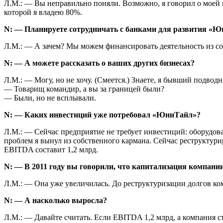
Л.М.: — Вы неправильно поняли. Возможно, я говорил о моей 
которой я владею 80%.
N: — Планируете сотрудничать с банками для развития «
Л.М.: — А зачем? Мы можем финансировать деятельность из соб
N: — А можете рассказать о ваших других бизнесах?
Л.М.: — Могу, но не хочу. (Смеется.) Знае­те, я бывший подводн
— Товарищ командир, а вы за границей были?
— Были, но не всплывали.
N: — Каких инвестиций уже потребовал «ЮниТайл»?
Л.М.: — Сейчас предприятие не требует инвестиций: оборудова
проблем я вынул из собственного кармана. Сейчас реструктури
EBITDA составит 1,2 млрд.
N: — В 2011 году вы говорили, что капитализация компании у
Л.М.: — Она уже увеличилась. До реструктуризации долгов ком
N: — А насколько выросла?
Л.М.: — Давайте считать. Если EBITDA 1,2 млрд, а компания ст