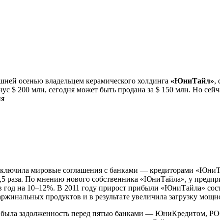
шней осенью владельцем керамического холдинга
«ЮниТайл»
,
ус $ 200 млн, сегодня может быть продана за $ 150 млн. Но сей
ия
ключила мировые соглашения с банками — кредиторами «ЮниТай
 2,5 раза. По мнению нового собственника «ЮниТайла», у предп
в год на 10–12%. В 2011 году прирост прибыли «ЮниТайла» сост
аржинальных продуктов и в результате увеличила загрузку мощн
а» была задолженность перед пятью банками — ЮниКредитом,