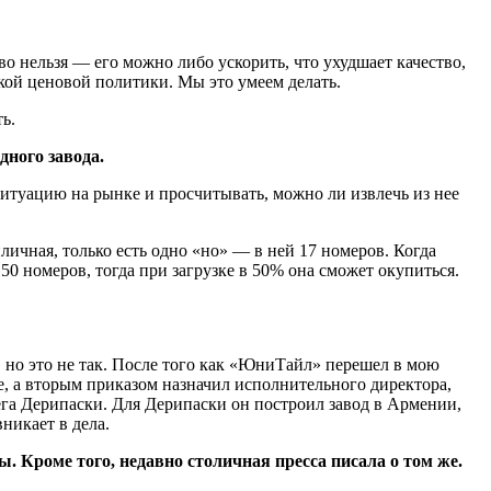
во нельзя — его можно либо ускорить, что ухудшает качество,
кой ценовой политики. Мы это умеем делать.
ь.
дного завода.
ситуацию на рынке и просчитывать, можно ли извлечь из нее
ичная, только есть одно «но» — в ней 17 номеров. Когда
0 номеров, тогда при загрузке в 50% она сможет окупиться.
н», но это не так. После того как «ЮниТайл» перешел в мою
е, а вторым приказом назначил исполнительного директора,
ега Дерипаски. Для Дерипаски он построил завод в Армении,
никает в дела.
 Кроме того, недавно столичная пресса писала о том же.