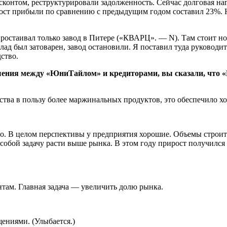
контом, реструктурировали задолженность. Сейчас долговая нагр
ирост прибыли по сравнению с предыдущим годом составил 23%.
остаивал только завод в Питере («КВАРЦ». — N). Там стоит но
клад был затоварен, завод остановили. Я поставил туда руководи
ство.
ашения между «ЮниТайлом» и кредиторами, вы сказали, что
тва в пользу более маржинальных продуктов, это обеспечило х
но. В целом перспективы у предприятия хорошие. Объемы строит
собой задачу расти выше рынка. В этом году прирост получился 
ентам. Главная задача — увеличить долю рынка.
ениями. (Улыбается.)