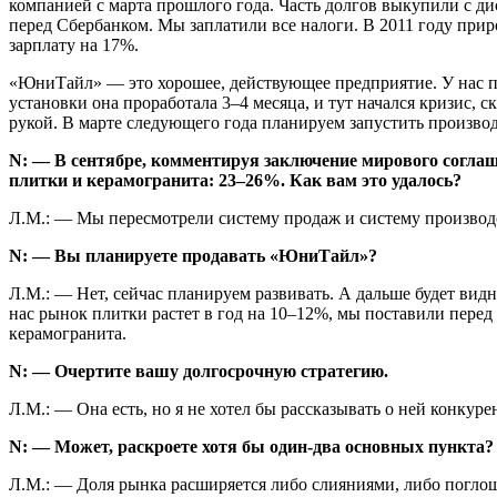
компанией с марта прошлого года. Часть долгов выкупили с дис
перед Сбербанком. Мы заплатили все налоги. В 2011 году пр
зарплату на 17%.
«ЮниТайл» — это хорошее, действующее предприятие. У нас пр
установки она проработала 3–4 месяца, и тут начался кризис, с
рукой. В марте следующего года планируем запустить производ
N: — В сентябре, комментируя заключение мирового согл
плитки и керамогранита: 23–26%. Как вам это удалось?
Л.М.: — Мы пересмотрели систему продаж и систему производс
N: — Вы планируете продавать «ЮниТайл»?
Л.М.: — Нет, сейчас планируем развивать. А дальше будет вид
нас рынок плитки растет в год на 10–12%, мы поставили перед 
керамогранита.
N: — Очертите вашу долгосрочную стратегию.
Л.М.: — Она есть, но я не хотел бы рассказывать о ней конкур
N: — Может, раскроете хотя бы один-два основных пункта?
Л.М.: — Доля рынка расширяется либо слияниями, либо поглощ