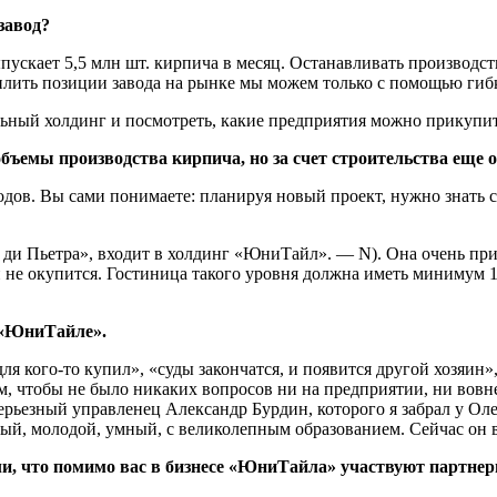
завод?
ыпускает 5,5 млн шт. кирпича в месяц. Останавливать производст
силить позиции завода на рынке мы можем только с помощью гиб
льный холдинг и посмотреть, какие предприятия можно прикупит
ъемы производства кирпича, но за счет строительства еще о
одов. Вы сами понимаете: планируя новый проект, нужно знать 
 ди Пьетра», входит в холдинг «ЮниТайл». — N). Она очень прил
не окупится. Гостиница такого уровня должна иметь минимум 15
 «ЮниТайле».
 «для кого-то купил», «суды закончатся, и появится другой хозяи
м, чтобы не было никаких вопросов ни на предприятии, ни вовн
ерьезный управленец Александр Бурдин, которого я забрал у Ол
й, молодой, умный, с великолепным образованием. Сейчас он в
, что помимо вас в бизнесе «ЮниТайла» участвуют партнеры.