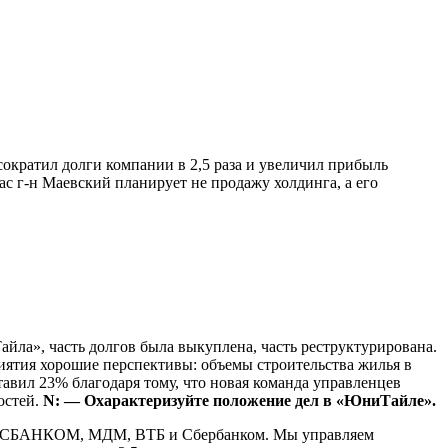
 сократил долги компании в 2,5 раза и увеличил прибыль
час г-н Маевский планирует не продажу холдинга, а его
ла», часть долгов была выкуплена, часть реструктурирована.
риятия хорошие перспективы: объемы строительства жилья в
авил 23% благодаря тому, что новая команда управленцев
остей.
N: — Охарактеризуйте положение дел в «ЮниТайле».
 РОСБАНКОМ, МДМ, ВТБ и Сбербанком. Мы управляем