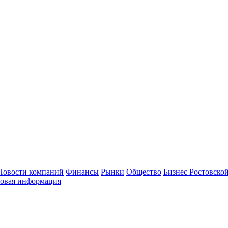
Новости компаний
Финансы
Рынки
Общество
Бизнес Ростовской
овая информация