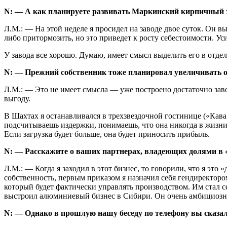
N: — А как планируете развивать Маркинский кирпичный 
Л.М.: — На этой неделе я просидел на заводе двое суток. Он в
либо притормозить, но это приведет к росту себестоимости. У
У завода все хорошо. Думаю, имеет смысл выделить его в отде
N: — Прежний собственник тоже планировал увеличивать об
Л.М.: — Это не имеет смысла — уже построено достаточно зав
выгоду.
В Шахтах я останавливался в трехзвездочной гостинице («Кава
подсчитываешь издержки, понимаешь, что она никогда в жизни 
Если загрузка будет больше, она будет приносить прибыль.
N: — Расскажите о ваших партнерах, владеющих долями в
Л.М.: — Когда я заходил в этот бизнес, то говорили, что я это
собственность, первым приказом я назначил себя гендиректоро
который будет фактически управлять производством. Им стал с
выстроил алюминиевый бизнес в Сибири. Он очень амбициозны
N: — Однако в прошлую нашу беседу по телефону вы сказали