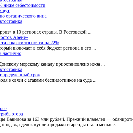
0% ниже себестоимости
 ищут
лю органического вина
автостоянка
рриз» в 10 регионах страны. В Ростовской
...
Ростов Арене»
сти сократился почти на 22%
орый включает в себя бюджет региона и его
...
и частично
-Донскому морскому каналу приостановлено из-за
...
автостоянка
еопределенный срок
ля в связи с атаками беспилотников на суда
...
стрибьютора
лицы Вавилова за 163 млн рублей. Прежний владелец — обанкр
 продаж, сделок купли-продажи и аренды стало меньше.