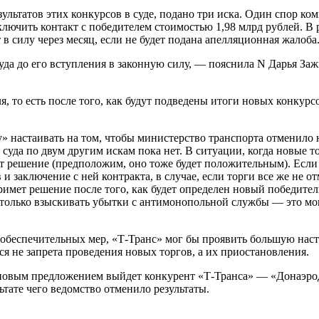
ультатов этих конкурсов в суде, подано три иска. Один спор к
ючить контакт с победителем стоимостью 1,98 млрд рублей. В 
 в силу через месяц, если не будет подана апелляционная жалоба
да до его вступления в законную силу, — пояснила N Дарья За
я, то есть после того, как будут подведены итоги новых конкурс
у» настаивать на том, чтобы министерство транспорта отменило 
уда по двум другим искам пока нет. В ситуации, когда новые то
ет решение (предположим, оно тоже будет положительным). Если 
и заключение с ней контракта, в случае, если торги все же не о
имет решение после того, как будет определен новый победитель
 только взыскивать убытки с антимонопольной службы — это мог
е обеспечительных мер, «Т-Транс» мог бы проявить большую наст
ся не запрета проведения новых торгов, а их приостановления.
ценовым предложением выйдет конкурент «Т-Транса» — «Донаэро
ьтате чего ведомство отменило результаты.