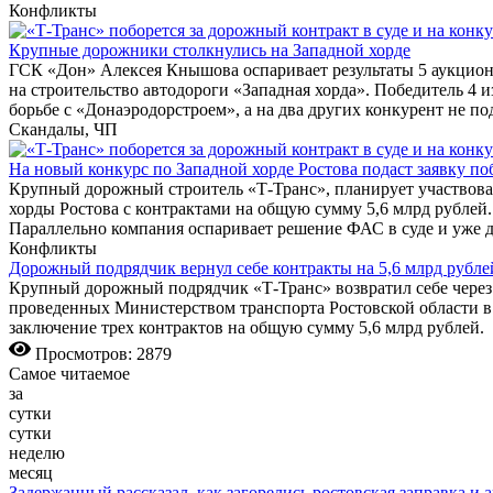
Конфликты
Крупные дорожники столкнулись на Западной хорде
ГСК «Дон» Алексея Кнышова оспаривает результаты 5 аукцион
на строительство автодороги «Западная хорда». Победитель 4 
борьбе с «Донаэродорстроем», а на два других конкурент не под
Скандалы, ЧП
На новый конкурс по Западной хорде Ростова подаст заявку п
Крупный дорожный строитель «Т-Транс», планирует участвоват
хорды Ростова с контрактами на общую сумму 5,6 млрд рублей
Параллельно компания оспаривает решение ФАС в суде и уже 
Конфликты
Дорожный подрядчик вернул себе контракты на 5,6 млрд рублей
Крупный дорожный подрядчик «Т-Транс» возвратил себе через с
проведенных Министерством транспорта Ростовской области в 
заключение трех контрактов на общую сумму 5,6 млрд рублей.
Просмотров: 2879
Самое читаемое
за
сутки
сутки
неделю
месяц
Задержанный рассказал, как загорелись ростовская заправка и 