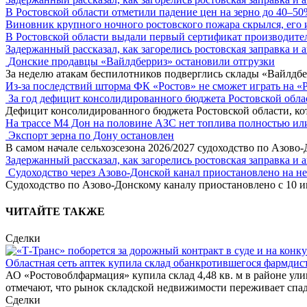
В Ростовской области отметили падение цен на зерно до 40–5
Виновник крупного ночного ростовского пожара скрылся, его
В Ростовской области выдали первый сертификат производите
Задержанный рассказал, как загорелись ростовская заправка и 
Донские продавцы «Вайлдберриз» остановили отгрузки
За неделю атакам беспилотников подверглись склады «Вайлдбе
Из-за последствий шторма ФК «Ростов» не сможет играть на «
За год дефицит консолидированного бюджета Ростовской обла
Дефицит консолидированного бюджета Ростовской области, кот
На трассе М4 Дон на половине АЗС нет топлива полностью ил
Экспорт зерна по Дону остановлен
В самом начале сельхозсезона 2026/2027 судоходство по Азово
Задержанный рассказал, как загорелись ростовская заправка и 
Судоходство через Азово-Донской канал приостановлено на н
Судоходство по Азово-Донскому каналу приостановлено с 10 ию
ЧИТАЙТЕ ТАКЖЕ
Сделки
Областная сеть аптек купила склад обанкротившегося фармди
АО «Ростовоблфармация» купила склад 4,48 кв. м в районе у
отмечают, что рынок складской недвижимости переживает спад
Сделки