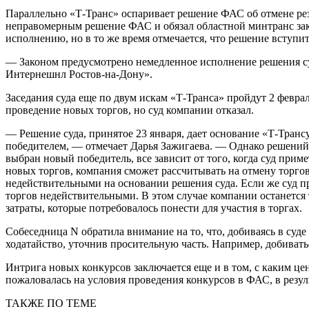
Параллельно «Т-Транс» оспаривает решение ФАС об отмене рез
неправомерным решение ФАС и обязал областной минтранс закл
исполнению, но в то же время отмечается, что решение вступит
— Законом предусмотрено немедленное исполнение решения су
Интернешнл Ростов-на-Дону».
Заседания суда еще по двум искам «Т-Транса» пройдут 2 феврал
проведение новых торгов, но суд компании отказал.
— Решение суда, принятое 23 января, дает основание «Т-Транс
победителем, — отмечает Дарья Зажигаева. — Однако решений с
выбран новый победитель, все зависит от того, когда суд прим
новых торгов, компания сможет рассчитывать на отмену торгов 
недействительными на основании решения суда. Если же суд пр
торгов недействительными. В этом случае компании останется
затраты, которые потребовалось понести для участия в торгах.
Собеседница N обратила внимание на то, что, добиваясь в суд
ходатайство, уточнив просительную часть. Например, добивать
Интрига новых конкурсов заключается еще и в том, с каким 
пожаловалась на условия проведения конкурсов в ФАС, в резул
ТАКЖЕ ПО ТЕМЕ