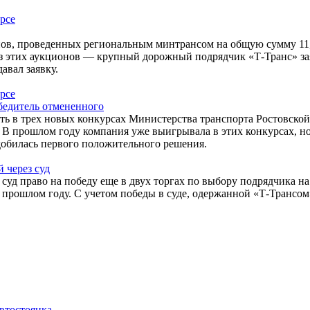
ов, проведенных региональным минтрансом на общую сумму 11,
из этих аукционов — крупный дорожный подрядчик «Т-Транс» зая
авал заявку.
обедитель отмененного
ь в трех новых конкурсах Министерства транспорта Ростовской
. В прошлом году компания уже выигрывала в этих конкурсах, 
добилась первого положительного решения.
 через суд
уд право на победу еще в двух торгах по выбору подрядчика на 
прошлом году. С учетом победы в суде, одержанной «Т-Трансом»
автостоянка