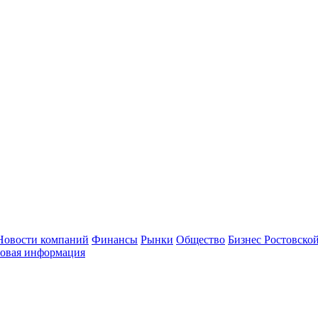
Новости компаний
Финансы
Рынки
Общество
Бизнес Ростовской
овая информация