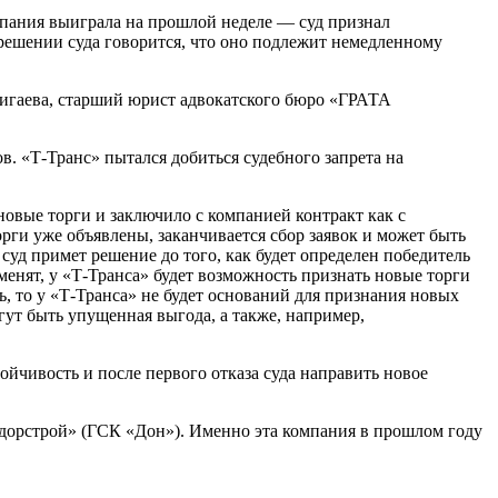
омпания выиграла на прошлой неделе — суд признал
решении суда говорится, что оно подлежит немедленному
.
жигаева, старший юрист адвокатского бюро «ГРАТА
ов. «Т-Транс» пытался добиться судебного запрета на
новые торги и заключило с компанией контракт как с
рги уже объявлены, заканчивается сбор заявок и может быть
суд примет решение до того, как будет определен победитель
тменят, у «Т-Транса» будет возможность признать новые торги
, то у «Т-Транса» не будет оснований для признания новых
ут быть упущенная выгода, а также, например,
ойчивость и после первого отказа суда направить новое
дорстрой» (ГСК «Дон»). Именно эта компания в прошлом году