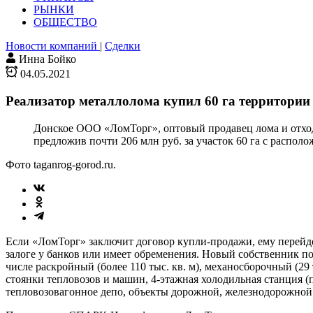
РЫНКИ
ОБЩЕСТВО
Новости компаний
|
Сделки
Инна Бойко
04.05.2021
Реализатор металлолома купил 60 га территори
Донское ООО «ЛомТорг», оптовый продавец лома и отход
предложив почти 206 млн руб. за участок 60 га с распол
Фото taganrog-gorod.ru.
Если «ЛомТорг» заключит договор купли-продажи, ему перейде
залоге у банков или имеет обременения. Новый собственник п
числе раскройный (более 110 тыс. кв. м), механосборочный (29 
стоянки тепловозов и машин, 4-этажная холодильная станция (
тепловозовагонное депо, объекты дорожной, железнодорожной