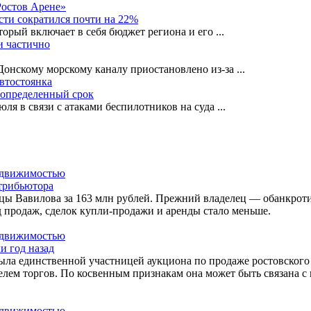
Ростов Арене»
сти сократился почти на 22%
орый включает в себя бюджет региона и его
...
и частично
-Донскому морскому каналу приостановлено из-за
...
автостоянка
еопределенный срок
ля в связи с атаками беспилотников на суда
...
стрибьютора
лицы Вавилова за 163 млн рублей. Прежний владелец — обанкр
 продаж, сделок купли-продажи и аренды стало меньше.
и год назад
была единственной участницей аукциона по продаже ростовског
ем торгов. По косвенным признакам она может быть связана с 