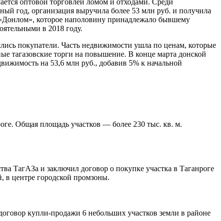
ется оптовой торговлей ломом и отходами. Среди
ный год, организация выручила более 53 млн руб. и получила
 «Донлом», которое наполовину принадлежало бывшему
оятельными в 2018 году.
шлись покупатели. Часть недвижимости ушла по ценам, которые
ые тагазовские торги на повышение. В конце марта донской
ижимость на 53,6 млн руб., добавив 5% к начальной
ге. Общая площадь участков — более 230 тыс. кв. м.
ва ТагАЗа и заключил договор о покупке участка в Таганроге
й, в центре городской промзоны.
оговор купли-продажи 6 небольших участков земли в районе