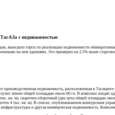
и ТагАЗа с недвижимостью
ов, выиграло торги по реализации недвижимости обанкротившег
оженными на нем зданиями. Это примерно на 2,5% выше стартовой
т производственная недвижимость, расположенная в Таганроге 
олучит землю общей площадью около 60 га. В комплекс входят 
тыс. кв. м), сварочно-сборочный (два цеха общей площадью около
почти 4 тыс. кв. м). В списке, опубликованном конкурсным упр
 инфраструктуры и другая коммерческая недвижимость. Комплек