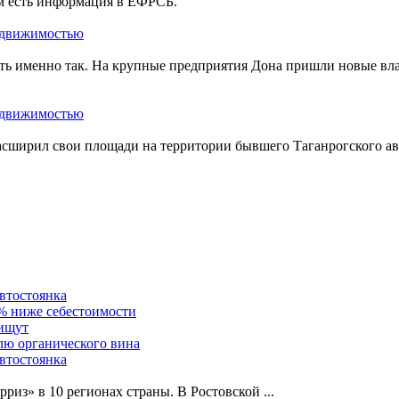
ом есть информация в ЕФРСБ.
ать именно так. На крупные предприятия Дона пришли новые вл
сширил свои площади на территории бывшего Таганрогского ав
автостоянка
0% ниже себестоимости
 ищут
лю органического вина
автостоянка
рриз» в 10 регионах страны. В Ростовской
...