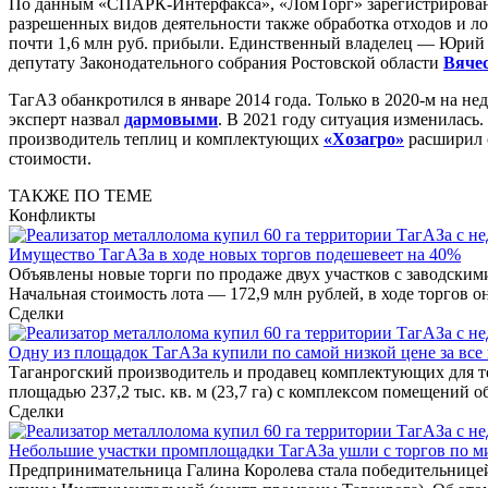
По данным «СПАРК-Интерфакса», «ЛомТорг» зарегистрирован в
разрешенных видов деятельности также обработка отходов и л
почти 1,6 млн руб. прибыли. Единственный владелец — Юрий
депутату Законодательного собрания Ростовской области
Вячес
ТагАЗ обанкротился в январе 2014 года. Только в 2020-м на н
эксперт назвал
дармовыми
. В 2021 году ситуация изменилась
производитель теплиц и комплектующих
«Хозагро»
расширил с
стоимости.
ТАКЖЕ ПО ТЕМЕ
Конфликты
Имущество ТагАЗа в ходе новых торгов подешевеет на 40%
Объявлены новые торги по продаже двух участков с заводским
Начальная стоимость лота — 172,9 млн рублей, в ходе торгов о
Сделки
Одну из площадок ТагАЗа купили по самой низкой цене за все 
Таганрогский производитель и продавец комплектующих для те
площадью 237,2 тыс. кв. м (23,7 га) с комплексом помещений 
Сделки
Небольшие участки промплощадки ТагАЗа ушли с торгов по м
Предпринимательница Галина Королева стала победительницей