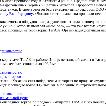
 июле прошлого года в Аксайском районе. Предприятие занима
ома драгоценных, черных и цветных металлов. Проработав непол
 Болтенков. В свое время он был генеральным директором ООО
лаву Белобородову
. «Донлом» и его владельца признали несост
едвижимость и оборудование разрушенного завода наконец-то на
. Аукцион, который выиграл «ЛомТорг», — это уже вторые крупн
вои площади на территории ТагАЗа. Организация докупила недв
и корпусами ТагАЗа в районе Инструментальной улицы в Таганро
на может быть снижена до 103,7 млн.
время торгов
плиц «Хозагро» стал победителем на торгах по продаже имущест
общей площадью более 99,7 тыс. кв. м по улице Инструментально
инимальной цене
 очередных торгов по продажи имущества ТагАЗа и заключила д