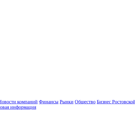
Новости компаний
Финансы
Рынки
Общество
Бизнес Ростовской
овая информация