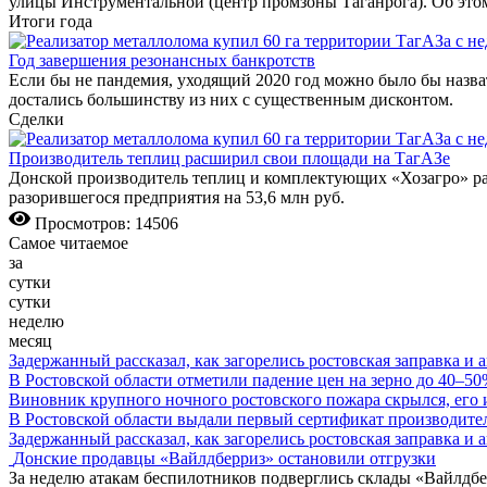
улицы Инструментальной (центр промзоны Таганрога). Об эт
Итоги года
Год завершения резонансных банкротств
Если бы не пандемия, уходящий 2020 год можно было бы назв
достались большинству из них с существенным дисконтом.
Сделки
Производитель теплиц расширил свои площади на ТагАЗе
Донской производитель теплиц и комплектующих «Хозагро» ра
разорившегося предприятия на 53,6 млн руб.
Просмотров: 14506
Самое читаемое
за
сутки
сутки
неделю
месяц
Задержанный рассказал, как загорелись ростовская заправка и 
В Ростовской области отметили падение цен на зерно до 40–5
Виновник крупного ночного ростовского пожара скрылся, его
В Ростовской области выдали первый сертификат производите
Задержанный рассказал, как загорелись ростовская заправка и 
Донские продавцы «Вайлдберриз» остановили отгрузки
За неделю атакам беспилотников подверглись склады «Вайлдбе