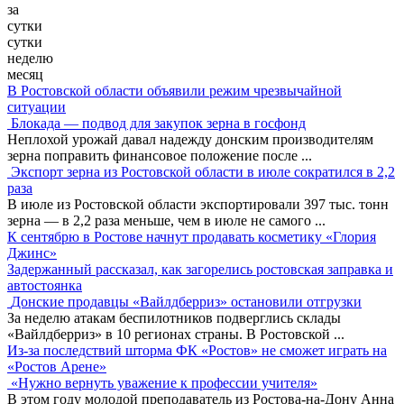
за
сутки
сутки
неделю
месяц
В Ростовской области объявили режим чрезвычайной
ситуации
Блокада — подвод для закупок зерна в госфонд
Неплохой урожай давал надежду донским производителям
зерна поправить финансовое положение после
...
Экспорт зерна из Ростовской области в июле сократился в 2,2
раза
В июле из Ростовской области экспортировали 397 тыс. тонн
зерна — в 2,2 раза меньше, чем в июле не самого
...
К сентябрю в Ростове начнут продавать косметику «Глория
Джинс»
Задержанный рассказал, как загорелись ростовская заправка и
автостоянка
Донские продавцы «Вайлдберриз» остановили отгрузки
За неделю атакам беспилотников подверглись склады
«Вайлдберриз» в 10 регионах страны. В Ростовской
...
Из-за последствий шторма ФК «Ростов» не сможет играть на
«Ростов Арене»
«Нужно вернуть уважение к профессии учителя»
В этом году молодой преподаватель из Ростова-на-Дону Анна