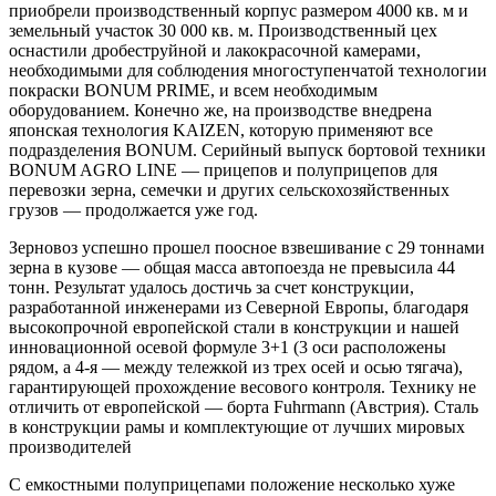
приобрели производственный корпус размером 4000 кв. м и
земельный участок 30 000 кв. м. Производственный цех
оснастили дробеструйной и лакокрасочной камерами,
необходимыми для соблюдения многоступенчатой технологии
покраски BONUM PRIME, и всем необходимым
оборудованием. Конечно же, на производстве внедрена
японская технология KAIZEN, которую применяют все
подразделения BONUM. Серийный выпуск бортовой техники
BONUM AGRO LINE — прицепов и полуприцепов для
перевозки зерна, семечки и других сельскохозяйственных
грузов — продолжается уже год.
Зерновоз успешно прошел поосное взвешивание с 29 тоннами
зерна в кузове — общая масса автопоезда не превысила 44
тонн. Результат удалось достичь за счет конструкции,
разработанной инженерами из Северной Европы, благодаря
высокопрочной европейской стали в конструкции и нашей
инновационной осевой формуле 3+1 (3 оси расположены
рядом, а 4-я — между тележкой из трех осей и осью тягача),
гарантирующей прохождение весового контроля. Технику не
отличить от европейской — борта Fuhrmann (Австрия). Сталь
в конструкции рамы и комплектующие от лучших мировых
производителей
С емкостными полуприцепами положение несколько хуже