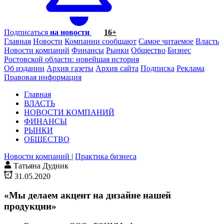
Подписаться
на новости
16+
Главная
Новости
Компании сообщают
Самое читаемое
Власть
Новости компаний
Финансы
Рынки
Общество
Бизнес
Ростовской области: новейшая история
Об издании
Архив газеты
Архив сайта
Подписка
Реклама
Правовая информация
Главная
ВЛАСТЬ
НОВОСТИ КОМПАНИЙ
ФИНАНСЫ
РЫНКИ
ОБЩЕСТВО
Новости компаний
|
Практика бизнеса
Татьяна Дудник
31.05.2020
«Мы делаем акцент на дизайне нашей
продукции»