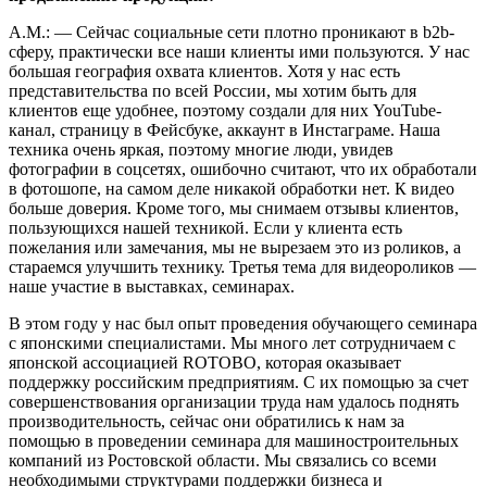
А.М.: — Сейчас социальные сети плотно проникают в b2b-
сферу, практически все наши клиенты ими пользуются. У нас
большая география охвата клиентов. Хотя у нас есть
представительства по всей России, мы хотим быть для
клиентов еще удобнее, поэтому создали для них YouTube-
канал, страницу в Фейсбуке, аккаунт в Инстаграме. Наша
техника очень яркая, поэтому многие люди, увидев
фотографии в соцсетях, ошибочно считают, что их обработали
в фотошопе, на самом деле никакой обработки нет. К видео
больше доверия. Кроме того, мы снимаем отзывы клиентов,
пользующихся нашей техникой. Если у клиента есть
пожелания или замечания, мы не вырезаем это из роликов, а
стараемся улучшить технику. Третья тема для видеороликов —
наше участие в выставках, семинарах.
В этом году у нас был опыт проведения обучающего семинара
с японскими специалистами. Мы много лет сотрудничаем с
японской ассоциацией ROTOBO, которая оказывает
поддержку российским предприятиям. С их помощью за счет
совершенствования организации труда нам удалось поднять
производительность, сейчас они обратились к нам за
помощью в проведении семинара для машиностроительных
компаний из Ростовской области. Мы связались со всеми
необходимыми структурами поддержки бизнеса и