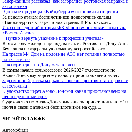
Задержанный рассказал, как загорелись ростовская заправка и
автостоянка
Донские продавцы «Вайлдберриз» остановили отгрузки
За неделю атакам беспилотников подверглись склады
«Вайлдберриз» в 10 регионах страны. В Ростовской
...
Из-за последствий шторма ФК «Ростов» не сможет играть на
«Ростов Арене»
«Нужно вернуть уважение к профессии учителя»
В этом году молодой преподаватель из Ростова-на-Дону Анна
Бея вошла в федеральную команду всероссийского
...
На трассе М4 Дон на половине АЗС нет топлива полностью
или частично
Экспорт зерна по Дону остановлен
В самом начале сельхозсезона 2026/2027 судоходство по
Азово-Донскому морскому каналу приостановлено из-за
...
Задержанный рассказал, как загорелись ростовская заправка и
автостоянка
Судоходство через Азово-Донской канал приостановлено на
неопределенный срок
Судоходство по Азово-Донскому каналу приостановлено с 10
июля в связи с атаками беспилотников на суда
...
ЧИТАЙТЕ ТАКЖЕ
Автомобили