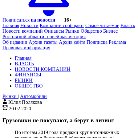
Подписаться
на новости
16+
Главная
Новости
Компании сообщают
Самое читаемое
Власть
Новости компаний
Финансы
Рынки
Общество
Бизнес
Ростовской области: новейшая история
Об издании
Архив газеты
Архив сайта
Подписка
Реклама
Правовая информация
Главная
ВЛАСТЬ
НОВОСТИ КОМПАНИЙ
ФИНАНСЫ
РЫНКИ
ОБЩЕСТВО
Рынки
|
Автомобили
Юлия Полякова
20.02.2020
Грузовики не покупают, а берут в лизинг
По итогам 2019 года продажи крупнотоннажных
грузовиков в Ростовской области снизились на