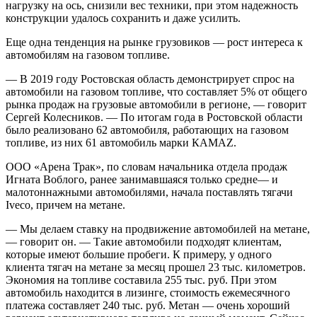
нагрузку на ось, снизили вес техники, при этом надежность
конструкции удалось сохранить и даже усилить.
Еще одна тенденция на рынке грузовиков — рост интереса к
автомобилям на газовом топливе.
— В 2019 году Ростовская область демонстрирует спрос на
автомобили на газовом топливе, что составляет 5% от общего
рынка продаж на грузовые автомобили в регионе, — говорит
Сергей Колесников. — По итогам года в Ростовской области
было реализовано 62 автомобиля, работающих на газовом
топливе, из них 61 автомобиль марки КАМАZ.
ООО «Арена Трак», по словам начальника отдела продаж
Игната Воблого, ранее занимавшаяся только средне— и
малотоннажными автомобилями, начала поставлять тягачи
Iveco, причем на метане.
— Мы делаем ставку на продвижение автомобилей на метане,
— говорит он. — Такие автомобили подходят клиентам,
которые имеют большие пробеги. К примеру, у одного
клиента тягач на метане за месяц прошел 23 тыс. километров.
Экономия на топливе составила 255 тыс. руб. При этом
автомобиль находится в лизинге, стоимость ежемесячного
платежа составляет 240 тыс. руб. Метан — очень хороший