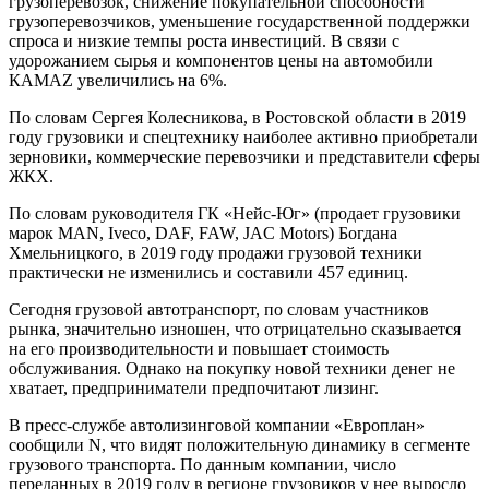
грузоперевозок, снижение покупательной способности
грузоперевозчиков, уменьшение государственной поддержки
спроса и низкие темпы роста инвестиций. В связи с
удорожанием сырья и компонентов цены на автомобили
КАМАZ увеличились на 6%.
По словам Сергея Колесникова, в Ростовской области в 2019
году грузовики и спецтехнику наиболее активно приобретали
зерновики, коммерческие перевозчики и представители сферы
ЖКХ.
По словам руководителя ГК «Нейс-Юг» (продает грузовики
марок MAN, Iveco, DAF, FAW, JAC Motors) Богдана
Хмельницкого, в 2019 году продажи грузовой техники
практически не изменились и составили 457 единиц.
Сегодня грузовой автотранспорт, по словам участников
рынка, значительно изношен, что отрицательно сказывается
на его производительности и повышает стоимость
обслуживания. Однако на покупку новой техники денег не
хватает, предприниматели предпочитают лизинг.
В пресс-службе автолизинговой компании «Европлан»
сообщили N, что видят положительную динамику в сегменте
грузового транспорта. По данным компании, число
переданных в 2019 году в регионе грузовиков у нее выросло