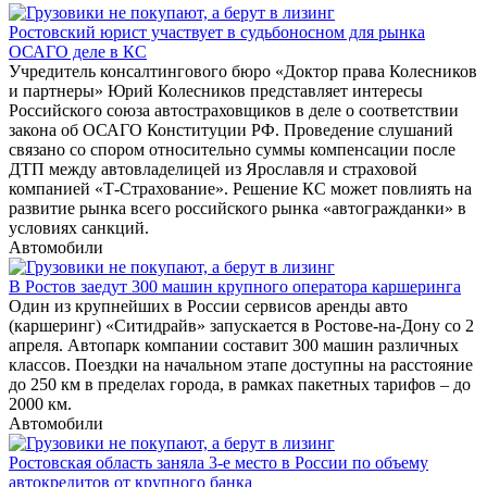
Ростовский юрист участвует в судьбоносном для рынка
ОСАГО деле в КС
Учредитель консалтингового бюро «Доктор права Колесников
и партнеры» Юрий Колесников представляет интересы
Российского союза автостраховщиков в деле о соответствии
закона об ОСАГО Конституции РФ. Проведение слушаний
связано со спором относительно суммы компенсации после
ДТП между автовладелицей из Ярославля и страховой
компанией «Т-Страхование». Решение КС может повлиять на
развитие рынка всего российского рынка «автогражданки» в
условиях санкций.
Автомобили
В Ростов заедут 300 машин крупного оператора каршеринга
Один из крупнейших в России сервисов аренды авто
(каршеринг) «Ситидрайв» запускается в Ростове-на-Дону со 2
апреля. Автопарк компании составит 300 машин различных
классов. Поездки на начальном этапе доступны на расстояние
до 250 км в пределах города, в рамках пакетных тарифов – до
2000 км.
Автомобили
Ростовская область заняла 3-е место в России по объему
автокредитов от крупного банка