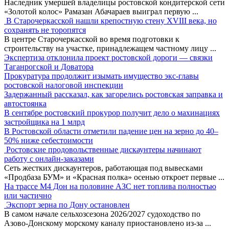
Наследник умершей владелицы ростовской кондитерской сети
«Золотой колос» Рамазан Абачараев выиграл первую
...
В Старочеркасской нашли крепостную стену XVIII века, но
сохранять не торопятся
В центре Старочеркасской во время подготовки к
строительству на участке, принадлежащем частному лицу
...
Экспертиза отклонила проект ростовской дороги — связки
Таганрогской и Доватора
Прокуратура продолжит изымать имущество экс-главы
ростовской налоговой инспекции
Задержанный рассказал, как загорелись ростовская заправка и
автостоянка
В сентябре ростовский прокурор получит дело о махинациях
застройщика на 1 млрд
В Ростовской области отметили падение цен на зерно до 40–
50% ниже себестоимости
Ростовские продовольственные дискаунтеры начинают
работу с онлайн-заказами
Сеть жестких дискаунтеров, работающая под вывесками
«Продбаза БУМ» и «Красная полка» осенью откроет первые
...
На трассе М4 Дон на половине АЗС нет топлива полностью
или частично
Экспорт зерна по Дону остановлен
В самом начале сельхозсезона 2026/2027 судоходство по
Азово-Донскому морскому каналу приостановлено из-за
...