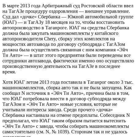
В марте 2013 года Арбитражный суд Рос­товской области ввел
на ТагАЗе процедуру оздоровления — внешнее управление.
Суд дал «дочке» Сбербанка — Южной автомобильной группе
(ЮАГ) — и ТагАЗу 18 месяцев на то, чтобы восстановить
автопроизводство в Таганроге. ЮАГ на средства Сбербанка
должна была закупать машинокомплекты у китайского
автопроизводителя Chery, сборку этих комплектов на
мощностях автозавода по договору субподряда с ТагАЗом
должна была осуществлять связанная с ним компания «Эйч
Ти Авто» — в штат этого предприятия были переведены все
сотрудники автозавода, фактически именно оно осуществляло
производственную деятельность на ТагАЗе в последнее
время.
Хотя ЮАГ летом 2013 года поставила в Таганрог около 3 тыс.
машинокомплектов, сборка авто так и не была запущена. Как
сообщал N источник в «Эйч Ти Авто», причина была в том,
что ЮАГ потребовала внести в договор субподряда между
ТагАЗом и «Эйч Ти Авто» новые условия, которые не
учитывали интересы завода. Среди прочего «дочка»
Сбербанка настаивала на отмене предоплаты. Собеседник N
предполагал, что ЮАГ таким образом пытается вытеснить
«Эйч Ти Авто» с завода, чтобы собирать машинокомплекты
самостоятельно (см. N, № 1039). Сторонам так и не удалось