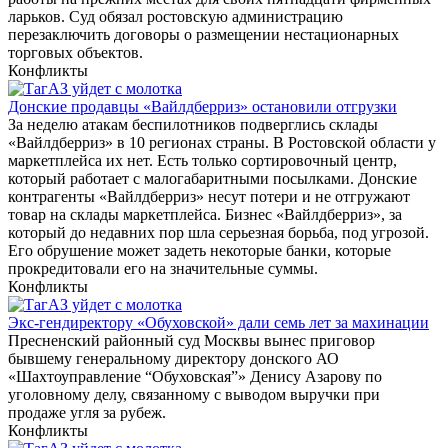
ларьков. Суд обязал ростовскую администрацию
перезаключить договоры о размещении нестационарных
торговых объектов.
Конфликты
Донские продавцы «Вайлдберриз» остановили отгрузки
За неделю атакам беспилотников подверглись склады
«Вайлдберриз» в 10 регионах страны. В Ростовской области у
маркетплейса их нет. Есть только сортировочный центр,
который работает с малогабаритными посылками. Донские
контрагенты «Вайлдберриз» несут потери и не отгружают
товар на склады маркетплейса. Бизнес «Вайлдберриз», за
который до недавних пор шла серьезная борьба, под угрозой.
Его обрушение может задеть некоторые банки, которые
прокредитовали его на значительные суммы.
Конфликты
Экс-гендиректору «Обуховской» дали семь лет за махинации
Пресненский районный суд Москвы вынес приговор
бывшему генеральному директору донского АО
«Шахтоуправление “Обуховская”» Денису Азарову по
уголовному делу, связанному с выводом выручки при
продаже угля за рубеж.
Конфликты