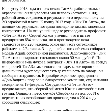
договориться.
К августу 2013 года из всех цехов ТагАЗа работал только
окрасочный, были уволены 500 человек (осталось 1100),
рабочий день сокращен, в результате чего персонал получал
2/3 заработной платы. К концу 2013 года «Эйч Ти Авто», по
данным сотрудников, потеряла последние заказы, задолжала
контрагентам. На минувшей неделе руководитель профсоюза
«Эйч Ти Авто» Сергей Жуков уточнил, что в штате
предприятия 684 человека, но в производстве пока
задействовано 220 человек, основная часть сотрудников
работает на 2/3 ставки. Завод в небольших объемах собирает
модель Aquilа собственной разработки. Задолженность «Эйч
Ти Авто» по зарплате составляет около 50 млн рублей. По
информации г-на Жукова, контракт «Эйч Ти Авто» на аренду
мощностей ТагАЗа закончился в январе, какое юрлицо в
дальнейшем будет осуществлять деятельность на заводе, он
сообщить затруднился. В декабре охранное предприятие
«Дон-Защита» подало на банкротство компании, суд назначил
заседание на 19 февраля. Сотрудники «Эйч Ти Авто»
предполагают, что сборкой займется Южная автомобильная
группа. Однако в пресс-службе Сбербанка на вопрос N о
перспективах возобновления производства в 2014 году
сообщили следующее:
— В соответствии с требованиями действующего