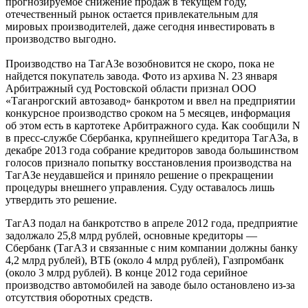
прогнозируемое снижение продаж в текущем году,
отечественный рынок остается привлекательным для
мировых производителей, даже сегодня инвестировать в
производство выгодно.
Производство на ТагАЗе возобновится не скоро, пока не
найдется покупатель завода. Фото из архива N. 23 января
Арбитражный суд Ростовской области признал ООО
«Таганрогский автозавод» банкротом и ввел на предприятии
конкурсное производство сроком на 5 месяцев, информация
об этом есть в картотеке Арбитражного суда. Как сообщили N
в пресс-службе Сбербанка, крупнейшего кредитора ТагАЗа, в
декабре 2013 года собрание кредиторов завода большинством
голосов признало попытку восстановления производства на
ТагАЗе неудавшейся и приняло решение о прекращении
процедуры внешнего управления. Суду оставалось лишь
утвердить это решение.
ТагАЗ подал на банкротство в апреле 2012 года, предприятие
задолжало 25,8 млрд руб­лей, основные кредиторы —
Сбербанк (ТагАЗ и связанные с ним компании должны банку
4,2 млрд рублей), ВТБ (около 4 млрд рублей), Газпромбанк
(около 3 млрд рублей). В конце 2012 года серийное
производство автомобилей на заводе было остановлено из-за
отсутствия оборотных средств.