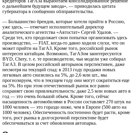
кредиторов ТагАЗа выработаем консолидированное решение
о дальнейшем будущем завода», — приводилась цитата
губернатора в сообщении облправительства.
— Большинство брендов, которые хотели прийти в Россию,
уже здесь, — отмечает исполнительный директор
аналитического агентства «Автостат» Сергей Удалов. —
Среди тех, кто продолжает свои попытки организовать здесь
производство, — FIAT, когда-то давно ходили слухи, что он
может прийти на ТагАЗ. Кроме того, российский рынок
интересен китайцам. Возможно, ТагАЗом заинтересуются
BYD, Chery, т. е. те производители, чьи модели уже собирал
ТагАЗ. В целом российский авторынок перспективен, даже
несмотря на текущий спад: в 2013 году продажи новых
легковых авто снизились на 5%, до 2,6 млн шт., мы
прогнозируем, что в текущем году они могут сократиться еще
на 5%. Но при этом отечественный рынок все равно
сохраняет свою привлекательность: даже 2,5 млн новых авто в
год — это очень большой объем. Кроме того, сейчас
насыщенность автомобилями в России составляет 270 штук на
1000 человек — это гораздо ниже, чем в Европе (500 авто на
1000 человек). Обеспеченность постепенно будет расти, кроме
того, рост рынка в долгосрочной перспективе будет
обеспечиваться за счет обновления автопарка.