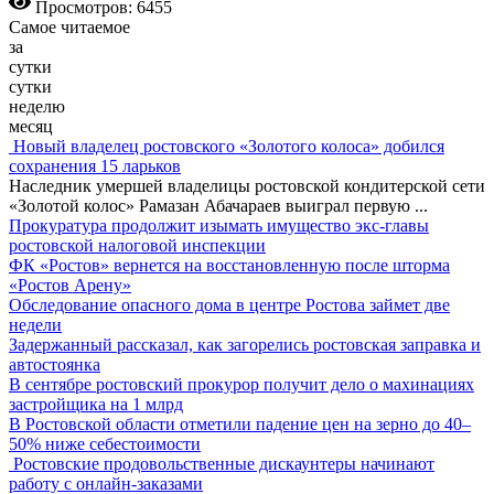
Просмотров: 6455
Самое читаемое
за
сутки
сутки
неделю
месяц
Новый владелец ростовского «Золотого колоса» добился
сохранения 15 ларьков
Наследник умершей владелицы ростовской кондитерской сети
«Золотой колос» Рамазан Абачараев выиграл первую
...
Прокуратура продолжит изымать имущество экс-главы
ростовской налоговой инспекции
ФК «Ростов» вернется на восстановленную после шторма
«Ростов Арену»
Обследование опасного дома в центре Ростова займет две
недели
Задержанный рассказал, как загорелись ростовская заправка и
автостоянка
В сентябре ростовский прокурор получит дело о махинациях
застройщика на 1 млрд
В Ростовской области отметили падение цен на зерно до 40–
50% ниже себестоимости
Ростовские продовольственные дискаунтеры начинают
работу с онлайн-заказами