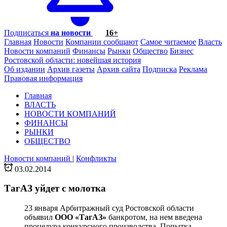
Подписаться
на новости
16+
Главная
Новости
Компании сообщают
Самое читаемое
Власть
Новости компаний
Финансы
Рынки
Общество
Бизнес
Ростовской области: новейшая история
Об издании
Архив газеты
Архив сайта
Подписка
Реклама
Правовая информация
Главная
ВЛАСТЬ
НОВОСТИ КОМПАНИЙ
ФИНАНСЫ
РЫНКИ
ОБЩЕСТВО
Новости компаний
|
Конфликты
03.02.2014
ТагАЗ уйдет с молотка
23 января Арбитражный суд Ростовской области
объявил
ООО «ТагАЗ»
банкротом, на нем введена
процедура конкурсного производства. Попытка