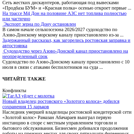
Сеть жестких дискаунтеров, работающая под вывесками
«Продбаза БУМ» и «Красная полка» осенью откроет первые
...
На трассе М4 Дон на половине АЗС нет топлива полностью
или частично
Экспорт зерна по Дону остановлен
В самом начале сельхозсезона 2026/2027 судоходство по
Азово-Донскому морскому каналу приостановлено из-за
...
Задержанный рассказал, как загорелись ростовская заправка и
автостоянка
Судоходство через Азово-Донской канал приостановлено на
неопределенный срок
Судоходство по Азово-Донскому каналу приостановлено с 10
июля в связи с атаками беспилотников на суда
...
ЧИТАЙТЕ ТАКЖЕ
Конфликты
Новый владелец ростовского «Золотого колоса» добился
сохранения 15 ларьков
Наследник умершей владелицы ростовской кондитерской сети
«Золотой колос» Рамазан Абачараев выиграл первую
инстанцию в споре с местным управлением торговли и
бытового обслуживания. Бизнесмен добивался продолжения
работы на прежних местах для своих пятнадцати фирменных