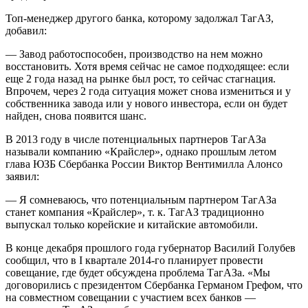
Топ-менеджер другого банка, которому задолжал ТагАЗ,
добавил:
— Завод работоспособен, производство на нем можно
восстановить. Хотя время сейчас не самое подходящее: если
еще 2 года назад на рынке был рост, то сейчас стагнация.
Впрочем, через 2 года ситуация может снова измениться и у
собственника завода или у нового инвестора, если он будет
найден, снова появится шанс.
В 2013 году в числе потенциальных парт­неров ТагАЗа
называли компанию «Крайслер», однако прошлым летом
глава ЮЗБ Сбербанка России Виктор Вентимилла Алонсо
заявил:
— Я сомневаюсь, что потенциальным парт­нером ТагАЗа
станет компания «Крайслер», т. к. ТагАЗ традиционно
выпускал только корейские и китайские автомобили.
В конце декабря прошлого года губернатор Василий Голубев
сообщил, что в I квартале 2014-го планирует провести
совещание, где будет обсуждена проблема ТагАЗа. «Мы
договорились с президентом Сбербанка Германом Грефом, что
на совместном совещании с учас­тием всех банков —