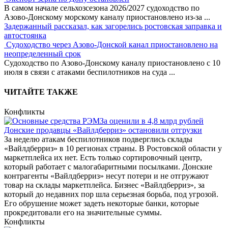
В самом начале сельхозсезона 2026/2027 судоходство по
Азово-Донскому морскому каналу приостановлено из-за
...
Задержанный рассказал, как загорелись ростовская заправка и
автостоянка
Судоходство через Азово-Донской канал приостановлено на
неопределенный срок
Судоходство по Азово-Донскому каналу приостановлено с 10
июля в связи с атаками беспилотников на суда
...
ЧИТАЙТЕ ТАКЖЕ
Конфликты
Донские продавцы «Вайлдберриз» остановили отгрузки
За неделю атакам беспилотников подверглись склады
«Вайлдберриз» в 10 регионах страны. В Ростовской области у
маркетплейса их нет. Есть только сортировочный центр,
который работает с малогабаритными посылками. Донские
контрагенты «Вайлдберриз» несут потери и не отгружают
товар на склады маркетплейса. Бизнес «Вайлдберриз», за
который до недавних пор шла серьезная борьба, под угрозой.
Его обрушение может задеть некоторые банки, которые
прокредитовали его на значительные суммы.
Конфликты