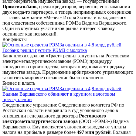
залогодержатель имущества завода — государственный
Промсвязьбанк
, среди кредиторов, вероятно, есть компании
двух когда-то партнеров, а теперь непримиримых соперников
— главы компании «Мечел» Игоря Зюзина и находящегося
под следствием собственника РЭМЗа Вадима Варшавского.
Один из крупных участников рынка интерес к заводу
оценивает как невысокий.
Конфликты
Госбанк решил пустить РЭМЗ с молотка
Банк плохих долгов «Траст» решил запустить на Ростовском
электрометаллургическом заводе (РЭМЗ) процедуру
конкурсного производства, которая предполагает продажу
имущества завода. Предложение арбитражного управляющего
заключить мировое соглашение было отклонено.
Бизнес и власть
Вадима Варшавского обвиняют в крупном налоговом
преступлении
Следственное управление Следственного комитета РФ по
Ростовской области направило в суд уголовного дело в
отношении генерального директора
Ростовского
электрометаллургического завода
(ООО «РЭМЗ») Вадима
Варшавского. Ему вменяется уклонение заводом от уплаты
налога на прибыль в размере более
497 млн рублей
. Большая