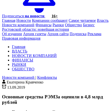
Подписаться
на новости
16+
Главная
Новости
Компании сообщают
Самое читаемое
Власть
Новости компаний
Финансы
Рынки
Общество
Бизнес
Ростовской области: новейшая история
Об издании
Архив газеты
Архив сайта
Подписка
Реклама
Правовая информация
Главная
ВЛАСТЬ
НОВОСТИ КОМПАНИЙ
ФИНАНСЫ
РЫНКИ
ОБЩЕСТВО
Новости компаний
|
Конфликты
Екатерина Кравченко
13.09.2019
Основные средства РЭМЗа оценили в 4,8 млрд
рублей