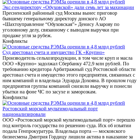
Экс-гендиректору «Обуховской» дали семь лет за махинации
Пресненский районный суд Москвы вынес приговор
бывшему генеральному директору донского АО
«Шахтоуправление “Обуховская”» Денису Азарову по
уголовному делу, связанному с выводом выручки при
продаже угля за рубеж.
Конфликты
Суд арестовал счета и имущество ГК «Крупно»
Производитель сельхозпродукции, в том числе круп и масла
ООО «Крупно» задолжал Сбербанку 472,9 млн рублей. По
требованию кредитора Арбитражный суд Ростовской области
арестовал счета и имущество этого предприятия, связанных с
ним компаний и владельца Эдуарда Дохояна. В прошлом году
предприятия группы компаний снизили выручку и понесли
убытки на фоне ЧС по засухе и заморозкам.
Конфликты
Ростовский морской мультимодальный порт
национализировали
ООО «Ростовский морской мультимодальный порт» перешло
под контроль государства по решению суда. Иск об изъятии
подала Генпрокуратура. Владельца порта — московского
бизнесмена Дмитрия Гордицу лишили актива в наказание за