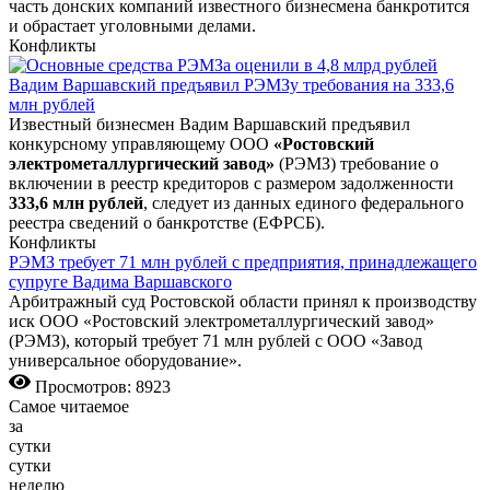
часть донских компаний известного бизнесмена банкротится
и обрастает уголовными делами.
Конфликты
Вадим Варшавский предъявил РЭМЗу требования на 333,6
млн рублей
Известный бизнесмен Вадим Варшавский предъявил
конкурсному управляющему ООО
«Ростовский
электрометаллургический завод»
(РЭМЗ) требование о
включении в реестр кредиторов с размером задолженности
333,6 млн рублей
, следует из данных единого федерального
реестра сведений о банкротстве (ЕФРСБ).
Конфликты
РЭМЗ требует 71 млн рублей с предприятия, принадлежащего
супруге Вадима Варшавского
Арбитражный суд Ростовской области принял к производству
иск ООО «Ростовский электрометаллургический завод»
(РЭМЗ), который требует 71 млн рублей с ООО «Завод
универсальное оборудование».
Просмотров: 8923
Самое читаемое
за
сутки
сутки
неделю