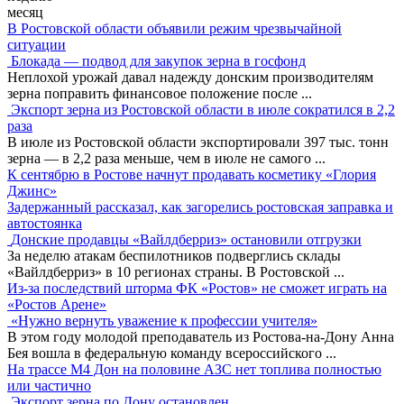
месяц
В Ростовской области объявили режим чрезвычайной
ситуации
Блокада — подвод для закупок зерна в госфонд
Неплохой урожай давал надежду донским производителям
зерна поправить финансовое положение после
...
Экспорт зерна из Ростовской области в июле сократился в 2,2
раза
В июле из Ростовской области экспортировали 397 тыс. тонн
зерна — в 2,2 раза меньше, чем в июле не самого
...
К сентябрю в Ростове начнут продавать косметику «Глория
Джинс»
Задержанный рассказал, как загорелись ростовская заправка и
автостоянка
Донские продавцы «Вайлдберриз» остановили отгрузки
За неделю атакам беспилотников подверглись склады
«Вайлдберриз» в 10 регионах страны. В Ростовской
...
Из-за последствий шторма ФК «Ростов» не сможет играть на
«Ростов Арене»
«Нужно вернуть уважение к профессии учителя»
В этом году молодой преподаватель из Ростова-на-Дону Анна
Бея вошла в федеральную команду всероссийского
...
На трассе М4 Дон на половине АЗС нет топлива полностью
или частично
Экспорт зерна по Дону остановлен