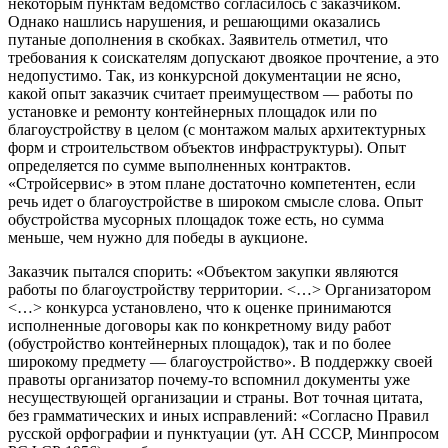
некоторым пунктам ведомство согласилось с заказчиком.
Однако нашлись нарушения, и решающими оказались
путаные дополнения в скобках. Заявитель отметил, что
требования к соискателям допускают двоякое прочтение, а это
недопустимо. Так, из конкурсной документации не ясно,
какой опыт заказчик считает преимуществом — работы по
установке и ремонту контейнерных площадок или по
благоустройству в целом (с монтажом малых архитектурных
форм и строительством объектов инфраструктуры). Опыт
определяется по сумме выполненных контрактов.
«Стройсервис» в этом плане достаточно компетентен, если
речь идет о благоустройстве в широком смысле слова. Опыт
обустройства мусорных площадок тоже есть, но сумма
меньше, чем нужно для победы в аукционе.
Заказчик пытался спорить: «Объектом закупки являются
работы по благоустройству территории. <…> Организатором
<…> конкурса установлено, что к оценке принимаются
исполненные договоры как по конкретному виду работ
(обустройство контейнерных площадок), так и по более
широкому предмету — благоустройство». В поддержку своей
правоты организатор почему-то вспомнил документы уже
несуществующей организации и страны. Вот точная цитата,
без грамматических и иных исправлений: «Согласно Правил
русской орфографии и пунктуации (ут. АН СССР, Минпросом