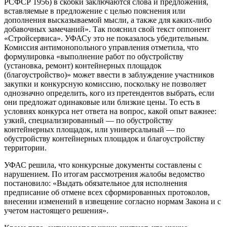
РСФСР 1956) в скобки заключаются слова и предложения,
вставляемые в предложение с целью пояснения или
дополнения высказываемой мысли, а также для каких-либо
добавочных замечаний». Так пояснил свой текст оппонент
«Стройсервиса». УФАСу это не показалось убедительным.
Комиссия антимонопольного управления отметила, что
формулировка «выполнение работ по обустройству
(установка, ремонт) контейнерных площадок
(благоустройство)» может ввести в заблуждение участников
закупки и конкурсную комиссию, поскольку не позволяет
однозначно определить, кого из претендентов выбрать, если
они предложат одинаковые или близкие цены. То есть в
условиях конкурса нет ответа на вопрос, какой опыт важнее:
узкий, специализированный — по обустройству
контейнерных площадок, или универсальный — по
обустройству контейнерных площадок и благоустройству
территории.
УФАС решила, что конкурсные документы составлены с
нарушением. По итогам рассмотрения жалобы ведомство
постановило: «Выдать обязательное для исполнения
предписание об отмене всех сформированных протоколов,
внесении изменений в извещение согласно нормам Закона и с
учетом настоящего решения».