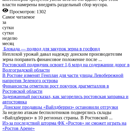
власти намерены внедрять раздельный сбор мусора.
Просмотров: 1302
Самое читаемое
за
сутки
сутки
неделю
месяц
Блокада — подвод для закупок зерна в госфонд
Неплохой урожай давал надежду донским производителям
зерна поправить финансовое положение после
...
Ростовский подрядчик освоит 1,6 млрд на содержании дорог в
Волгоградской области
В Ростове изменят Генплан для части улицы Левобережной
напротив Зеленого острова
Финансисты отметили рост покупок драгметаллов в
Ростовской области
Задержанный рассказал, как загорелись ростовская заправка и
автостоянка
Донские продавцы «Вайлдберриз» остановили отгрузки
За неделю атакам беспилотников подверглись склады
«Вайлдберриз» в 10 регионах страны. В Ростовской
...
Из-за последствий шторма ФК «Ростов» не сможет играть на
«Ростов Арене»