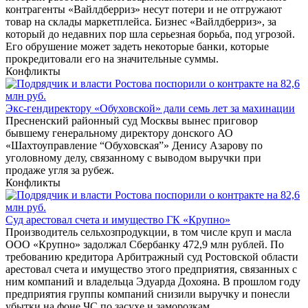
контрагенты «Вайлдберриз» несут потери и не отгружают
товар на склады маркетплейса. Бизнес «Вайлдберриз», за
который до недавних пор шла серьезная борьба, под угрозой.
Его обрушение может задеть некоторые банки, которые
прокредитовали его на значительные суммы.
Конфликты
Экс-гендиректору «Обуховской» дали семь лет за махинации
Пресненский районный суд Москвы вынес приговор
бывшему генеральному директору донского АО
«Шахтоуправление “Обуховская”» Денису Азарову по
уголовному делу, связанному с выводом выручки при
продаже угля за рубеж.
Конфликты
Суд арестовал счета и имущество ГК «Крупно»
Производитель сельхозпродукции, в том числе круп и масла
ООО «Крупно» задолжал Сбербанку 472,9 млн рублей. По
требованию кредитора Арбитражный суд Ростовской области
арестовал счета и имущество этого предприятия, связанных с
ним компаний и владельца Эдуарда Дохояна. В прошлом году
предприятия группы компаний снизили выручку и понесли
убытки на фоне ЧС по засухе и заморозкам.