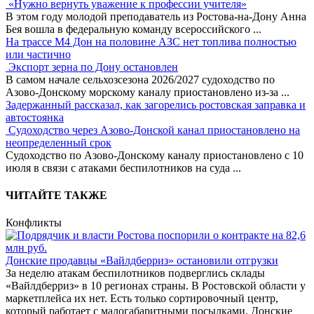
«Нужно вернуть уважение к профессии учителя»
В этом году молодой преподаватель из Ростова-на-Дону Анна
Бея вошла в федеральную команду всероссийского
...
На трассе М4 Дон на половине АЗС нет топлива полностью
или частично
Экспорт зерна по Дону остановлен
В самом начале сельхозсезона 2026/2027 судоходство по
Азово-Донскому морскому каналу приостановлено из-за
...
Задержанный рассказал, как загорелись ростовская заправка и
автостоянка
Судоходство через Азово-Донской канал приостановлено на
неопределенный срок
Судоходство по Азово-Донскому каналу приостановлено с 10
июля в связи с атаками беспилотников на суда
...
ЧИТАЙТЕ ТАКЖЕ
Конфликты
Донские продавцы «Вайлдберриз» остановили отгрузки
За неделю атакам беспилотников подверглись склады
«Вайлдберриз» в 10 регионах страны. В Ростовской области у
маркетплейса их нет. Есть только сортировочный центр,
который работает с малогабаритными посылками. Донские