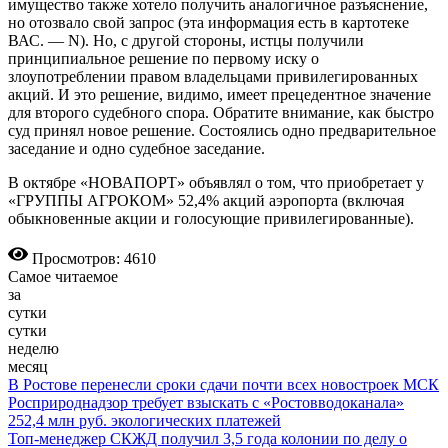
имущество также хотело получить аналогичное разъяснение,
но отозвало свой запрос (эта информация есть в картотеке
ВАС. — N). Но, с дру­гой стороны, истцы получили
принципиальное решение по первому иску о
злоупотреблении правом владельцами привилегированных
акций. И это решение, видимо, имеет прецедентное значение
для второго судебного спора. Обратите вни­мание, как быстро
суд принял новое решение. Состоялись одно предварительное
заседание и одно судебное заседание.
В октябре «НОВАПОРТ» объявлял о том, что приобретает у
«ГРУППЫ АГРОКОМ» 52,4% акций аэропорта (включая
обыкновенные акции и голосующие привилегированные).
Просмотров: 4610
Самое читаемое
за
сутки
сутки
неделю
месяц
В Ростове перенесли сроки сдачи почти всех новостроек МСК
Росприроднадзор требует взыскать с «Ростовводоканала»
252,4 млн руб. экологических платежей
Топ-менеджер СКЖД получил 3,5 года колонии по делу о