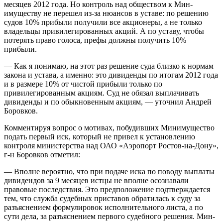
месяцев 2012 года. Но контроль над обществом к Мин­
имуществу не перешел из-за нюансов в уставе: по решению
судов 10% прибыли получили все акционеры, а не только
владельцы привилегированных акций. А по уставу, чтобы
потерять право голоса, префы должны получить 10%
прибыли.
— Как я понимаю, на этот раз решение суда близко к нормам
закона и устава, а именно: это дивиденды по итогам 2012 года
и в размере 10% от чистой прибыли только по
привилегированным акциям. Суд не обязал выплачивать
дивиденды и по обыкновенным акциям, — уточнил Андрей
Боровков.
Комментируя вопрос о мотивах, побудивших Минимущество
подать первый иск, который не привел к установлению
контроля министерства над ОАО «Аэропорт Ростов-на-До­ну»,
г-н Боровков отметил:
— Вполне вероятно, что при подаче иска по поводу выплаты
дивидендов за 9 месяцев истцы не вполне осознавали
правовые последствия. Это предположение подтверждается
тем, что служба судебных приставов обратилась к суду за
разъяснением формулировок исполнительного лис­та, а по
сути дела, за разъяснением первого судебного решения. Мин­