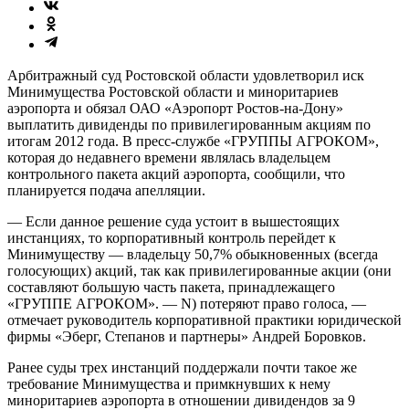
Арбитражный суд Ростовской облас­ти удовлетворил иск
Минимущества Ростовской области и миноритариев
аэропорта и обязал ОАО «Аэропорт Ростов-на-Дону»
выплатить дивиденды по привилегированным акциям по
итогам 2012 года. В пресс-службе «ГРУППЫ АГРОКОМ»,
которая до недавнего времени являлась владельцем
контрольного пакета акций аэропорта, сообщили, что
планируется подача апелляции.
— Если данное решение суда устоит в вышестоящих
инстанциях, то корпоративный контроль перейдет к
Минимуществу — владельцу 50,7% обыкновенных (всегда
голосующих) акций, так как привилегированные акции (они
составляют большую часть пакета, принадлежащего
«ГРУППЕ АГРОКОМ». — N) потеряют право голоса, —
отмечает руководитель корпоративной практики юридичес­кой
фирмы «Эберг, Степанов и парт­неры» Андрей Боровков.
Ранее суды трех инстанций поддержали почти такое же
требование Минимущества и примкнувших к нему
миноритариев аэропорта в отношении дивидендов за 9