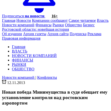
Подписаться
на новости
16+
Главная
Новости
Компании сообщают
Самое читаемое
Власть
Новости компаний
Финансы
Рынки
Общество
Бизнес
Ростовской области: новейшая история
Об издании
Архив газеты
Архив сайта
Подписка
Реклама
Правовая информация
Главная
ВЛАСТЬ
НОВОСТИ КОМПАНИЙ
ФИНАНСЫ
РЫНКИ
ОБЩЕСТВО
Новости компаний
|
Конфликты
12.11.2013
Новая победа Минимущества в суде обещает ему
установление контроля над ростовским
аэропортом