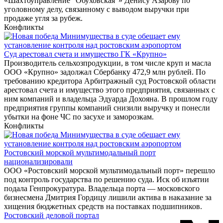
«Шахтоуправление “Обуховская”» Денису Азарову по
уголовному делу, связанному с выводом выручки при
продаже угля за рубеж.
Конфликты
Суд арестовал счета и имущество ГК «Крупно»
Производитель сельхозпродукции, в том числе круп и масла
ООО «Крупно» задолжал Сбербанку 472,9 млн рублей. По
требованию кредитора Арбитражный суд Ростовской области
арестовал счета и имущество этого предприятия, связанных с
ним компаний и владельца Эдуарда Дохояна. В прошлом году
предприятия группы компаний снизили выручку и понесли
убытки на фоне ЧС по засухе и заморозкам.
Конфликты
Ростовский морской мультимодальный порт
национализировали
ООО «Ростовский морской мультимодальный порт» перешло
под контроль государства по решению суда. Иск об изъятии
подала Генпрокуратура. Владельца порта — московского
бизнесмена Дмитрия Гордицу лишили актива в наказание за
хищения бюджетных средств на поставках подшипников.
Ростовский деловой портал