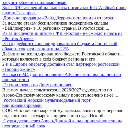
злоупотреблении полномочиями
Более 670 заявлений на выплаты после атак БПЛА обработали
власти Таганрога
Донские продавцы «Вайлдберриз» остановили отгрузки
За неделю атакам беспилотников подверглись склады
«Вайлдберриз» в 10 регионах страны. В Ростовской
...
Из-за последствий шторма ФК «Ростов» не сможет играть на
«Ростов Арене»
За год дефицит консолидированного бюджета Ростовской
области сократился почти на 22%
Дефицит консолидированного бюджета Ростовской области,
который включает в себя бюджет региона и его
...
2-й в Европе оператор доставки стал партнером ростовской
«Глории джинс»
На трассе М4 Дон на половине АЗС нет топлива полностью
или частично
Экспорт зерна по Дону остановлен
В самом начале сельхозсезона 2026/2027 судоходство по
Азово-Донскому морскому каналу приостановлено из-за
...
Ростовский морской мультимодальный порт
национализировали
ООО «Ростовский морской мультимодальный порт» перешло
под контроль государства по решению суда. Иск об
...
Судоходство через Азово-Донской канал приостановлено на
неопределенный срок