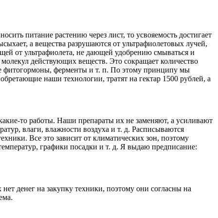
носить питание растению через лист, то усвояемость достигает
высыхает, а вещества разрушаются от ультрафиолетовых лучей,
ющей от ультрафиолета, не дающей удобрению смываться и
 молекул действующих веществ. Это сокращает количество
е фитогормоны, ферменты и т. п. По этому принципу мы
иобретающие наши технологии, тратят на гектар 1500 рублей, а
акие-то работы. Наши препараты их не заменяют, а усиливают
ратур, влаги, влажности воздуха и т. д. Расписываются
ехники. Все это зависит от климатических зон, поэтому
емператур, графики посадки и т. д. Я выдаю предписание:
 нет денег на закупку техники, поэтому они согласны на
ема.