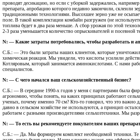
проводят десикацию, но если с уборкой задержались, например
препарата, апробацию которого недавно закончили, склеили зе
традиционными технологиями. Высохшее зерно уже не осыпаетс
поле. В такой комплектации комбайн разгружен (не использует
топлива будет в два раза меньше. А сбор урожая по этой техн
2-3 раза уменьшается количество опрыскивателей и посевной т
N: — Какие затраты потребовались, чтобы разработать и а
С.Б.: — Это были затраты наших клиентов, которые уничтожил
химическая реакция. Мы увидели, что кислоты усилили действ
Котляровым, который занимается аминокислотами. С нами рабо
специалистов.
N: — С чего начался ваш сельскохозяйственный бизнес?
С.Б.: — В середине 1990-х годов у меня с партнерами была фи
агрономию, чтобы понять, на каких принципах работают сельхо
ученых, почему именно 70 см? Кто-то говорил, что это важно 
давно в сельском хозяйстве не используются, а принцип остался
работаем с разными производителями сельхозтехники. Мы разра
N: — То есть вы рекомендуете покупателям ваших препарат
С.Б.: — Да. Мы формируем комплект необходимой техники. Те и
знать, когда будет отдача. Наши клиенты знают, что эффект бу