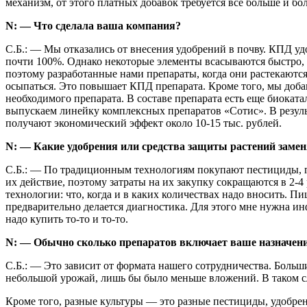
механизм, от этого платных добавок требуется все больше и бо
N: — Что сделала ваша компания?
С.Б.: — Мы отказались от внесения удобрений в почву. КПД удо
почти 100%. Однако некоторые элементы всасываются быстро, а 
поэтому разработанные нами препараты, когда они растекаютс
осыпаться. Это повышает КПД препарата. Кроме того, мы доб
необходимого препарата. В составе препарата есть еще биока
выпускаем линейку комплексных препаратов «Сотис». В результ
получают экономический эффект около 10-15 тыс. рублей.
N: — Какие удобрения или средства защиты растений зам
С.Б.: — По традиционным технологиям покупают пестициды, г
их действие, поэтому затраты на их закупку сокращаются в 2-4
технологии: что, когда и в каких количествах надо вносить. П
предварительно делается диагностика. Для этого мне нужна ин
надо купить то-то и то-то.
N: — Обычно сколько препаратов включает ваше назначени
С.Б.: — Это зависит от формата нашего сотрудничества. Больши
небольшой урожай, лишь бы было меньше вложений. В таком с
Кроме того, разные культуры — это разные пестициды, удобрен