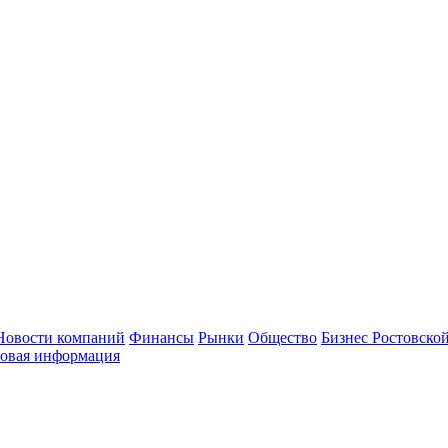
Новости компаний
Финансы
Рынки
Общество
Бизнес Ростовской
овая информация