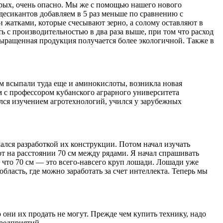
торых, очень опасно. Мы же с помощью нашего нового
 десикантов добавляем в 5 раз меньше по сравнению с
 жатками, которые счесывают зерно, а солому оставляют в
ь с производительностью в два раза выше, при том что расход
 выращенная продукция получается более экологичной. Также в
ом всыпали туда еще и аминокислоты, возникла новая
м с профессором кубанского аграрного университета
лся изучением агротехнологий, учился у зарубежных
ался разработкой их конструкции. Потом начал изучать
т на расстоянии 70 см между рядами. Я начал спрашивать
 что 70 см — это всего-навсего круп лошади. Лошади уже
область, где можно заработать за счет интеллекта. Теперь мы
они их продать не могут. Прежде чем купить технику, надо
предприятий.