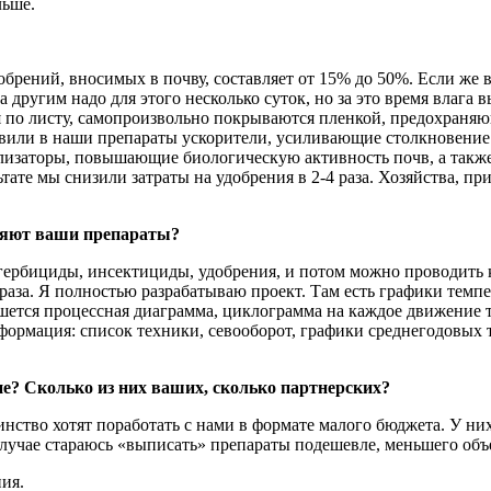
льше.
брений, вносимых в почву, составляет от 15% до 50%. Если же в
другим надо для этого несколько суток, но за это время влага 
я по листу, самопроизвольно покрываются пленкой, предохраня
авили в наши препараты ускорители, усиливающие столкновение
тализаторы, повышающие биологическую активность почв, а такж
ате мы снизили затраты на удобрения в 2-4 раза. Хозяйства, пр
еняют ваши препараты?
ербициды, инсектициды, удобрения, и потом можно проводить к
 раза. Я полностью разрабатываю проект. Там есть графики темпе
ишется процессная диаграмма, циклограмма на каждое движение т
формация: список техники, севооборот, графики среднегодовых т
е? Сколько из них ваших, сколько партнерских?
нство хотят поработать с нами в формате малого бюджета. У них
лучае стараюсь «выписать» препараты подешевле, меньшего объ
ия.