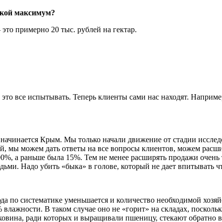
акой максимум?
это примерно 20 тыс. рублей на гектар.
и это все испытывать. Теперь клиенты сами нас находят. Наприм
 начинается Крым. Мы только начали движение от стадии исслед
й, мы можем дать ответы на все вопросы клиентов, можем расш
00%, а раньше была 15%. Тем не менее расширять продажи очень 
ми. Надо убить «быка» в голове, который не дает впитывать чт
да по систематике уменьшается и количество необходимой хозяй
влажности. В таком случае оно не «горит» на складах, поскольку
йковина, ради которых и выращивали пшеницу, стекают обратно 