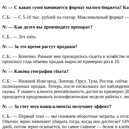
N: — С каких сумм начинается формат малого бюджета? К
С.Б.: — С 5-10 тыс. рублей на гектар. Максимальный формат — 
N: — Как долго вы производите препарат?
С.Б.: — Лет пять.
N: — За это время растут продажи?
С.Б.: — Конечно. Раньше мне приходилось сидеть в хозяйстве 
прошлого года объемы продаж выросли примерно раз в 10.
N: — Какова география сбыта?
С.Б.: — Нижний Новгород, Липецк, Орел, Тула, Ростов, сейчас
полноценных продаж. Теперь, после нескольких лет наблюдени
сказка. У нашего клиента рентабельность достигла примерно 2
приходится придумывать психофизические модели работы с людь
N: — За счет чего ваши клиенты получают эффект?
С.Б.: — Первый этап — мы снижаем оборотные затраты, а отсю
Обычно зерно начинают убирать тогда, когда оно достигает 14% 
дней, потом зерно осыпается, но самое главное — белок и кле