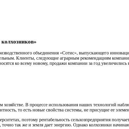
я колхозников»
роизводственного объединения «Сотис», выпускающего инноваци
ельным. Клиенты, следующие аграрным рекомендациям компании,
тносятся ко всему новому, продажи компании за год увеличились в
м хозяйстве. В процессе использования наших технологий набл
тность, то есть новые свойства системы, не присущие ее элеме
ерситетах, поэтому рентабельность сельхозпредприятия получае
 точно так же и земля дает энергию. Однако колхозники начина