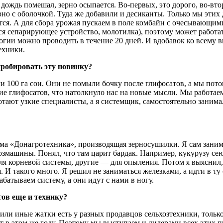
 дождь помешал, зерно осыпается. Во-первых, это дорого, во-в
рно с оболочкой. Туда же добавили и десиканты. Только мы этих
я. А для сбора урожая пускаем в поле комбайн с очесывающими
ся сепарирующее устройство, молотилка), поэтому может работат
ологии можно проводить в течение 20 дней. И вдобавок ко всему
ехники.
пробировать эту новинку?
и 100 га сои. Они не помыли бочку после глифосатов, а мы пот
ие глифосатов, что натолкнуло нас на новые мысли. Мы работае
тают узкие специалисты, а я системщик, самостоятельно занима
рма «Донагротехника», производящая зерносушилки. Я сам заним
змашины. Понял, что там царит бардак. Например, кукурузу сею
для корневой системы, другие — для опыления. Потом я выяснил,
. И такого много. Я решил не заниматься железками, а идти в ту 
батываем систему, а они идут с нами в ногу.
ов еще и технику?
ли иные жатки есть у разных продавцов сельхозтехники, только 
дет в этом же году. Поэтому мы выступаем и дилерами всех этих 