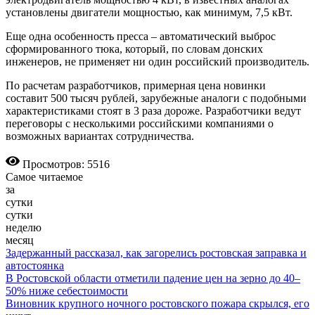
установлены двигатели мощностью, как минимум, 7,5 кВт.
Еще одна особенность пресса – автоматический выброс
сформированного тюка, который, по словам донских
инженеров, не применяет ни один российский производитель.
По расчетам разработчиков, примерная цена новинки
составит 500 тысяч рублей, зарубежные аналоги с подобными
характеристиками стоят в 3 раза дороже. Разработчики ведут
переговоры с несколькими российскими компаниями о
возможных вариантах сотрудничества.
Просмотров: 5516
Самое читаемое
за
сутки
сутки
неделю
месяц
Задержанный рассказал, как загорелись ростовская заправка и
автостоянка
В Ростовской области отметили падение цен на зерно до 40–
50% ниже себестоимости
Виновник крупного ночного ростовского пожара скрылся, его