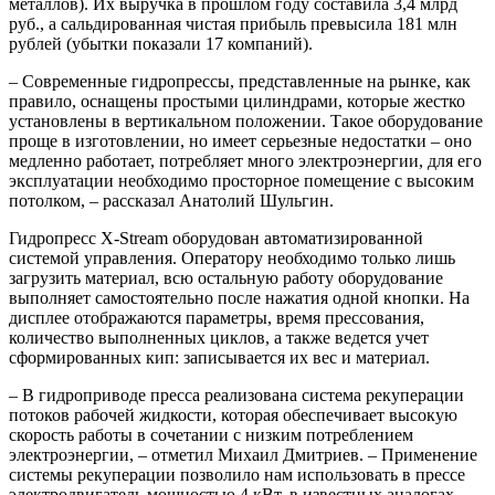
металлов). Их выручка в прошлом году составила 3,4 млрд
руб., а сальдированная чистая прибыль превысила 181 млн
рублей (убытки показали 17 компаний).
– Современные гидропрессы, представленные на рынке, как
правило, оснащены простыми цилиндрами, которые жестко
установлены в вертикальном положении. Такое оборудование
проще в изготовлении, но имеет серьезные недостатки – оно
медленно работает, потребляет много электроэнергии, для его
эксплуатации необходимо просторное помещение с высоким
потолком, – рассказал Анатолий Шульгин.
Гидропресс X-Stream оборудован автоматизированной
системой управления. Оператору необходимо только лишь
загрузить материал, всю остальную работу оборудование
выполняет самостоятельно после нажатия одной кнопки. На
дисплее отображаются параметры, время прессования,
количество выполненных циклов, а также ведется учет
сформированных кип: записывается их вес и материал.
– В гидроприводе пресса реализована система рекуперации
потоков рабочей жидкости, которая обеспечивает высокую
скорость работы в сочетании с низким потреблением
электроэнергии, – отметил Михаил Дмитриев. – Применение
системы рекуперации позволило нам использовать в прессе
электродвигатель мощностью 4 кВт, в известных аналогах