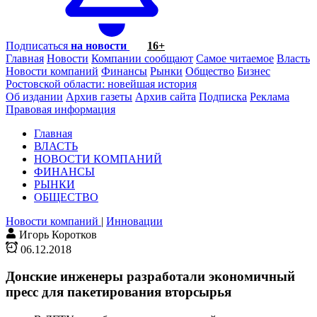
Подписаться
на новости
16+
Главная
Новости
Компании сообщают
Самое читаемое
Власть
Новости компаний
Финансы
Рынки
Общество
Бизнес
Ростовской области: новейшая история
Об издании
Архив газеты
Архив сайта
Подписка
Реклама
Правовая информация
Главная
ВЛАСТЬ
НОВОСТИ КОМПАНИЙ
ФИНАНСЫ
РЫНКИ
ОБЩЕСТВО
Новости компаний
|
Инновации
Игорь Коротков
06.12.2018
Донские инженеры разработали экономичный
пресс для пакетирования вторсырья