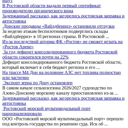
ищут
В Ростовской области выдали первый сертификат
производителю органического вина
Задержанный рассказал, как загорелись ростовская заправка и
автостоянка
Донские продавцы «Вайлдберриз» остановили отгрузки
За неделю атакам беспилотников подверглись склады
«Вайлдберриз» в 10 регионах страны. В Ростовской
...
Из-за последствий шторма ФК «Ростов» не сможет играть на
«Ростов Арене»
За год дефицит консолидированного бюджета Ростовской
области сократился почти на 22%
Дефицит консолидированного бюджета Ростовской области,
который включает в себя бюджет региона и его
...
На трассе М4 Дон на половине АЗС нет топлива полностью
или частично
Экспорт зерна по Дону остановлен
В самом начале сельхозсезона 2026/2027 судоходство по
Азово-Донскому морскому каналу приостановлено из-за
...
Задержанный рассказал, как загорелись ростовская заправка и
автостоянка
Ростовский морской мультимодальный порт
национализировали
ООО «Ростовский морской мультимодальный порт» перешло
под контроль государства по решению суда. Иск об
...