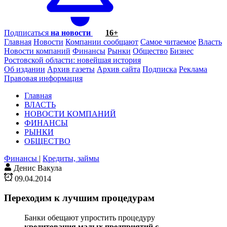
Подписаться
на новости
16+
Главная
Новости
Компании сообщают
Самое читаемое
Власть
Новости компаний
Финансы
Рынки
Общество
Бизнес
Ростовской области: новейшая история
Об издании
Архив газеты
Архив сайта
Подписка
Реклама
Правовая информация
Главная
ВЛАСТЬ
НОВОСТИ КОМПАНИЙ
ФИНАНСЫ
РЫНКИ
ОБЩЕСТВО
Финансы
|
Кредиты, займы
Денис Вакула
09.04.2014
Переходим к лучшим процедурам
Банки обещают упростить процедуру
кредитования малых предприятий
с