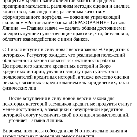
процессам кредитования клиентов малого и среднего
предпринимательства, различием методик оценки и анализа
клиентов и, как следствие, различным качеством
сформированного портфеля, — пояснила управляющий
филиалом «Рос­товский» банка «ОБРАЗОВАНИЕ» Татьяна
Ляпина. — Главная задача — сделать общим достоянием и
внед­рить лучшие существующие практики, что, безусловно,
облегчит взаимодействие с ними банков.
С 1 июля вступит в силу новая версия закона «О кредитных
историях». Регулятор ожидает, что реализация положений
обновленного закона повысит эффективность работы
Центрального каталога кредитных историй и Бюро
кредитных историй, улучшит защиту прав субъектов и
пользователей кредитных историй, а также качество оценки
рисков, связанных с кредитованием как юридических, так и
физических лиц.
— После вступления в силу новой версии закона для
некоторых категорий заемщиков кредитные продукты станут
менее доступными, а заемщики с безупречной кредитной
историей смогут увеличить свой потенциал заимствований,
— уточняет Татьяна Ляпина.
Впрочем, прогнозы собеседников N относительно влияния
законодательных новелл на рынок разнятся.