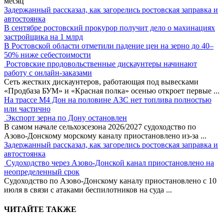
месяц
Задержанный рассказал, как загорелись ростовская заправка и
автостоянка
В сентябре ростовский прокурор получит дело о махинациях
застройщика на 1 млрд
В Ростовской области отметили падение цен на зерно до 40–
50% ниже себестоимости
Ростовские продовольственные дискаунтеры начинают
работу с онлайн-заказами
Сеть жестких дискаунтеров, работающая под вывесками
«Продбаза БУМ» и «Красная полка» осенью откроет первые
...
На трассе М4 Дон на половине АЗС нет топлива полностью
или частично
Экспорт зерна по Дону остановлен
В самом начале сельхозсезона 2026/2027 судоходство по
Азово-Донскому морскому каналу приостановлено из-за
...
Задержанный рассказал, как загорелись ростовская заправка и
автостоянка
Судоходство через Азово-Донской канал приостановлено на
неопределенный срок
Судоходство по Азово-Донскому каналу приостановлено с 10
июля в связи с атаками беспилотников на суда
...
ЧИТАЙТЕ ТАКЖЕ