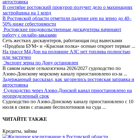
автостоянка
В сентябре ростовский прокурор получит дело о махинациях
застройщика на 1 млрд
В Ростовской области отметили падение цен на зерно до 40–
50% ниже себестоимости
Ростовские продовольственные дискаунтеры начинают
работу с онлайн-заказами
Сеть жестких дискаунтеров, работающая под вывесками
«Продбаза БУМ» и «Красная полка» осенью откроет первые
...
На трассе М4 Дон на половине АЗС нет топлива полностью
или частично
Экспорт зерна по Дону остановлен
В самом начале сельхозсезона 2026/2027 судоходство по
Азово-Донскому морскому каналу приостановлено из-за
...
Задержанный рассказал, как загорелись ростовская заправка и
автостоянка
Судоходство через Азово-Донской канал приостановлено на
неопределенный срок
Судоходство по Азово-Донскому каналу приостановлено с 10
июля в связи с атаками беспилотников на суда
...
ЧИТАЙТЕ ТАКЖЕ
Кредиты, займы