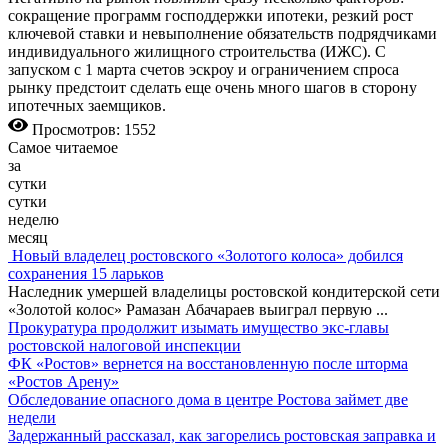
сокращение программ господдержки ипотеки, резкий рост
ключевой ставки и невыполнение обязательств подрядчиками
индивидуального жилищного строительства (ИЖС). С
запуском с 1 марта счетов эскроу и ограничением спроса
рынку предстоит сделать еще очень много шагов в сторону
ипотечных заемщиков.
Просмотров: 1552
Самое читаемое
за
сутки
сутки
неделю
месяц
Новый владелец ростовского «Золотого колоса» добился
сохранения 15 ларьков
Наследник умершей владелицы ростовской кондитерской сети
«Золотой колос» Рамазан Абачараев выиграл первую
...
Прокуратура продолжит изымать имущество экс-главы
ростовской налоговой инспекции
ФК «Ростов» вернется на восстановленную после шторма
«Ростов Арену»
Обследование опасного дома в центре Ростова займет две
недели
Задержанный рассказал, как загорелись ростовская заправка и