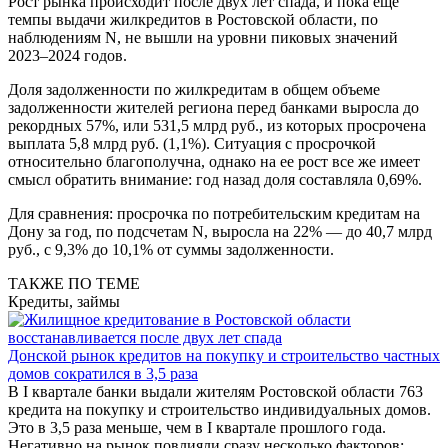
Рост рынка происходит после двух лет спада, и пока еще
темпы выдачи жилкредитов в Ростовской области, по
наблюдениям N, не вышли на уровни пиковых значений
2023–2024 годов.
Доля задолженности по жилкредитам в общем объеме
задолженности жителей региона перед банками выросла до
рекордных 57%, или 531,5 млрд руб., из которых просрочена
выплата 5,8 млрд руб. (1,1%). Ситуация с просрочкой
относительно благополучна, однако на ее рост все же имеет
смысл обратить внимание: год назад доля составляла 0,69%.
Для сравнения: просрочка по потребительским кредитам на
Дону за год, по подсчетам N, выросла на 22% — до 40,7 млрд
руб., с 9,3% до 10,1% от суммы задолженности.
ТАКЖЕ ПО ТЕМЕ
Кредиты, займы
Донской рынок кредитов на покупку и строительство частных
домов сократился в 3,5 раза
В I квартале банки выдали жителям Ростовской области 763
кредита на покупку и строительство индивидуальных домов.
Это в 3,5 раза меньше, чем в I квартале прошлого года.
Негативно на рынок повлияли сразу несколько факторов: