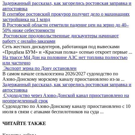
Задержанный рассказал, как загорелись ростовская заправка и
автостоянка
В сентябре ростовский прокурор получит дело о махинациях
застройщика на 1 млрд
В Ростовской области отметили падение цен на зерно до 40–
50% ниже себестоимости
Ростовские продовольственные дискаунтеры начинают
работу с онлайн-заказами
Сеть жестких дискаунтеров, работающая под вывесками
«Продбаза БУМ» и «Красная полка» осенью откроет первые
...
На трассе М4 Дон на половине АЗС нет топлива полностью
или частично
Экспорт зерна по Дону остановлен
В самом начале сельхозсезона 2026/2027 судоходство по
Азово-Донскому морскому каналу приостановлено из-за
...
Задержанный рассказал, как загорелись ростовская заправка и
автостоянка
Судоходство через Азово-Донской канал приостановлено на
неопределенный срок
Судоходство по Азово-Донскому каналу приостановлено с 10
июля в связи с атаками беспилотников на суда
...
ЧИТАЙТЕ ТАКЖЕ