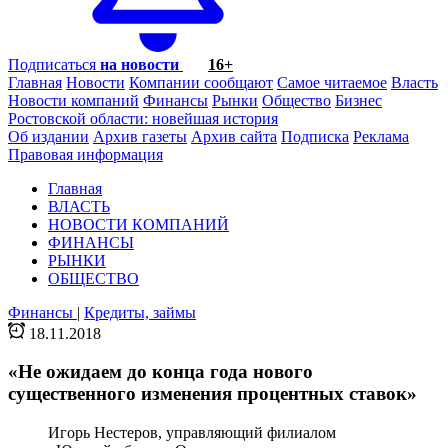
Подписаться
на новости
16+
Главная
Новости
Компании сообщают
Самое читаемое
Власть
Новости компаний
Финансы
Рынки
Общество
Бизнес
Ростовской области: новейшая история
Об издании
Архив газеты
Архив сайта
Подписка
Реклама
Правовая информация
Главная
ВЛАСТЬ
НОВОСТИ КОМПАНИЙ
ФИНАНСЫ
РЫНКИ
ОБЩЕСТВО
Финансы
|
Кредиты, займы
18.11.2018
«Не ожидаем до конца года нового
существенного изменения процентных ставок»
Игорь Нестеров, управляющий филиалом