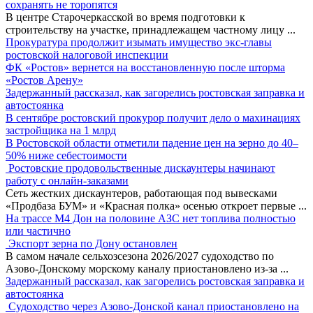
сохранять не торопятся
В центре Старочеркасской во время подготовки к
строительству на участке, принадлежащем частному лицу
...
Прокуратура продолжит изымать имущество экс-главы
ростовской налоговой инспекции
ФК «Ростов» вернется на восстановленную после шторма
«Ростов Арену»
Задержанный рассказал, как загорелись ростовская заправка и
автостоянка
В сентябре ростовский прокурор получит дело о махинациях
застройщика на 1 млрд
В Ростовской области отметили падение цен на зерно до 40–
50% ниже себестоимости
Ростовские продовольственные дискаунтеры начинают
работу с онлайн-заказами
Сеть жестких дискаунтеров, работающая под вывесками
«Продбаза БУМ» и «Красная полка» осенью откроет первые
...
На трассе М4 Дон на половине АЗС нет топлива полностью
или частично
Экспорт зерна по Дону остановлен
В самом начале сельхозсезона 2026/2027 судоходство по
Азово-Донскому морскому каналу приостановлено из-за
...
Задержанный рассказал, как загорелись ростовская заправка и
автостоянка
Судоходство через Азово-Донской канал приостановлено на