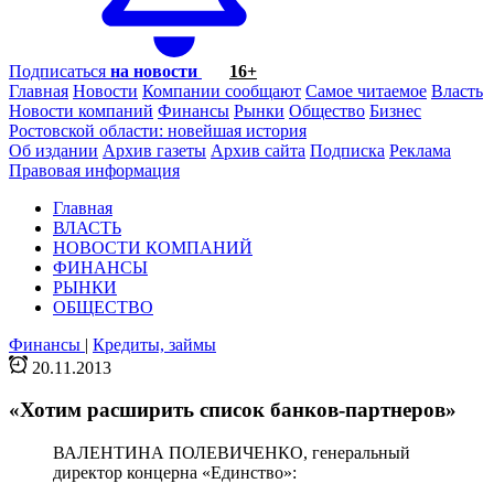
Подписаться
на новости
16+
Главная
Новости
Компании сообщают
Самое читаемое
Власть
Новости компаний
Финансы
Рынки
Общество
Бизнес
Ростовской области: новейшая история
Об издании
Архив газеты
Архив сайта
Подписка
Реклама
Правовая информация
Главная
ВЛАСТЬ
НОВОСТИ КОМПАНИЙ
ФИНАНСЫ
РЫНКИ
ОБЩЕСТВО
Финансы
|
Кредиты, займы
20.11.2013
«Хотим расширить список банков-партнеров»
ВАЛЕНТИНА ПОЛЕВИЧЕНКО, генеральный
директор концерна «Единство»: