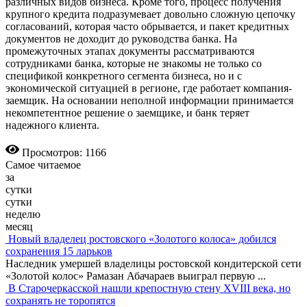
различных видов бизнеса. Кроме того, процесс получения
крупного кредита подразумевает довольно сложную цепочку
согласований, которая часто обрывается, и пакет кредитных
документов не доходит до руководства банка. На
промежуточных этапах документы рассматриваются
сотрудниками банка, которые не знакомы не только со
спецификой конкретного сегмента бизнеса, но и с
экономической ситуацией в регионе, где рабо­тает компания-
заемщик. На основании неполной информации принимается
некомпетентное решение о заемщике, и банк теряет
надежного клиента.
Просмотров: 1166
Самое читаемое
за
сутки
сутки
неделю
месяц
Новый владелец ростовского «Золотого колоса» добился
сохранения 15 ларьков
Наследник умершей владелицы ростовской кондитерской сети
«Золотой колос» Рамазан Абачараев выиграл первую
...
В Старочеркасской нашли крепостную стену XVIII века, но
сохранять не торопятся