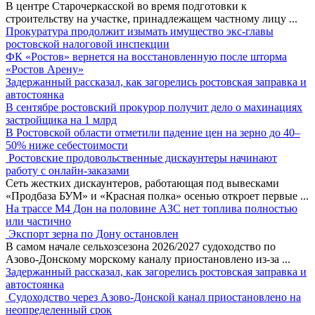
В центре Старочеркасской во время подготовки к
строительству на участке, принадлежащем частному лицу
...
Прокуратура продолжит изымать имущество экс-главы
ростовской налоговой инспекции
ФК «Ростов» вернется на восстановленную после шторма
«Ростов Арену»
Задержанный рассказал, как загорелись ростовская заправка и
автостоянка
В сентябре ростовский прокурор получит дело о махинациях
застройщика на 1 млрд
В Ростовской области отметили падение цен на зерно до 40–
50% ниже себестоимости
Ростовские продовольственные дискаунтеры начинают
работу с онлайн-заказами
Сеть жестких дискаунтеров, работающая под вывесками
«Продбаза БУМ» и «Красная полка» осенью откроет первые
...
На трассе М4 Дон на половине АЗС нет топлива полностью
или частично
Экспорт зерна по Дону остановлен
В самом начале сельхозсезона 2026/2027 судоходство по
Азово-Донскому морскому каналу приостановлено из-за
...
Задержанный рассказал, как загорелись ростовская заправка и
автостоянка
Судоходство через Азово-Донской канал приостановлено на
неопределенный срок