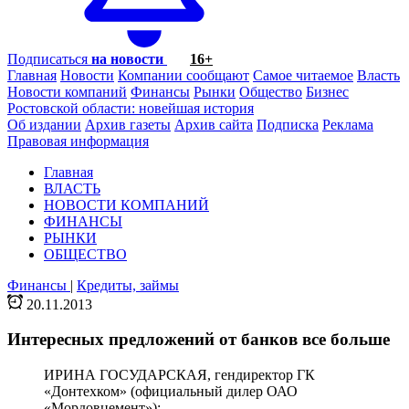
Подписаться
на новости
16+
Главная
Новости
Компании сообщают
Самое читаемое
Власть
Новости компаний
Финансы
Рынки
Общество
Бизнес
Ростовской области: новейшая история
Об издании
Архив газеты
Архив сайта
Подписка
Реклама
Правовая информация
Главная
ВЛАСТЬ
НОВОСТИ КОМПАНИЙ
ФИНАНСЫ
РЫНКИ
ОБЩЕСТВО
Финансы
|
Кредиты, займы
20.11.2013
Интересных предложений от банков все больше
ИРИНА ГОСУДАРСКАЯ, гендиректор ГК
«Донтехком» (официальный дилер ОАО
«Мордовцемент»):