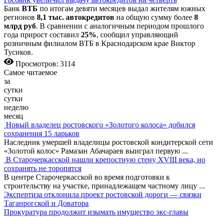
Банк
ВТБ
по итогам девяти месяцев выдал жителям южных
регионов
8,1 тыс. автокредитов
на общую сумму более
8
млрд руб
. В сравнении с аналогичным периодом прошлого
года прирост составил
25%
, сообщил управляющий
розничным филиалом ВТБ в Краснодарском крае Виктор
Тусиков.
Просмотров: 3114
Самое читаемое
за
сутки
сутки
неделю
месяц
Новый владелец ростовского «Золотого колоса» добился
сохранения 15 ларьков
Наследник умершей владелицы ростовской кондитерской сети
«Золотой колос» Рамазан Абачараев выиграл первую
...
В Старочеркасской нашли крепостную стену XVIII века, но
сохранять не торопятся
В центре Старочеркасской во время подготовки к
строительству на участке, принадлежащем частному лицу
...
Экспертиза отклонила проект ростовской дороги — связки
Таганрогской и Доватора
Прокуратура продолжит изымать имущество экс-главы