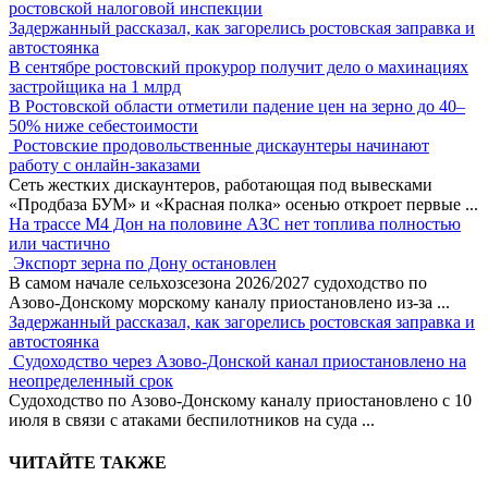
ростовской налоговой инспекции
Задержанный рассказал, как загорелись ростовская заправка и
автостоянка
В сентябре ростовский прокурор получит дело о махинациях
застройщика на 1 млрд
В Ростовской области отметили падение цен на зерно до 40–
50% ниже себестоимости
Ростовские продовольственные дискаунтеры начинают
работу с онлайн-заказами
Сеть жестких дискаунтеров, работающая под вывесками
«Продбаза БУМ» и «Красная полка» осенью откроет первые
...
На трассе М4 Дон на половине АЗС нет топлива полностью
или частично
Экспорт зерна по Дону остановлен
В самом начале сельхозсезона 2026/2027 судоходство по
Азово-Донскому морскому каналу приостановлено из-за
...
Задержанный рассказал, как загорелись ростовская заправка и
автостоянка
Судоходство через Азово-Донской канал приостановлено на
неопределенный срок
Судоходство по Азово-Донскому каналу приостановлено с 10
июля в связи с атаками беспилотников на суда
...
ЧИТАЙТЕ ТАКЖЕ