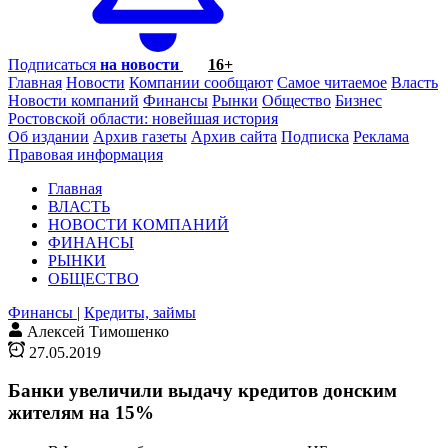
Подписаться
на новости
16+
Главная
Новости
Компании сообщают
Самое читаемое
Власть
Новости компаний
Финансы
Рынки
Общество
Бизнес
Ростовской области: новейшая история
Об издании
Архив газеты
Архив сайта
Подписка
Реклама
Правовая информация
Главная
ВЛАСТЬ
НОВОСТИ КОМПАНИЙ
ФИНАНСЫ
РЫНКИ
ОБЩЕСТВО
Финансы
|
Кредиты, займы
Алексей Тимошенко
27.05.2019
Банки увеличили выдачу кредитов донским
жителям на 15%