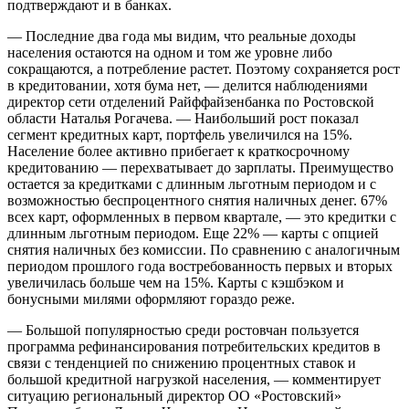
подтверждают и в банках.
— Последние два года мы видим, что реальные доходы
населения остаются на одном и том же уровне либо
сокращаются, а потребление растет. Поэтому сохраняется рост
в кредитовании, хотя бума нет, — делится наблюдениями
директор сети отделений Райффайзенбанка по Ростовской
области Наталья Рогачева. — Наибольший рост показал
сегмент кредитных карт, портфель увеличился на 15%.
Население более активно прибегает к краткосрочному
кредитованию — перехватывает до зарплаты. Преимущество
остается за кредитками с длинным льготным периодом и с
возможностью беспроцентного снятия наличных денег. 67%
всех карт, оформленных в первом квартале, — это кредитки с
длинным льготным периодом. Еще 22% — карты с опцией
снятия наличных без комиссии. По сравнению с аналогичным
периодом прошлого года востребованность первых и вторых
увеличилась больше чем на 15%. Карты с кэшбэком и
бонусными милями оформляют гораздо реже.
— Большой популярностью среди ростовчан пользуется
программа рефинансирования потребительских кредитов в
связи с тенденцией по снижению процентных ставок и
большой кредитной нагрузкой населения, — комментирует
ситуацию региональный директор ОО «Ростовский»