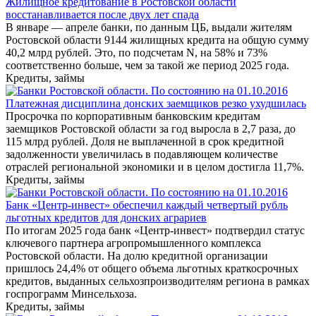
Жилищное кредитование в Ростовской области
восстанавливается после двух лет спада
В январе — апреле банки, по данным ЦБ, выдали жителям
Ростовской области 9144 жилищных кредита на общую сумму
40,2 млрд рублей. Это, по подсчетам N, на 58% и 73%
соответственно больше, чем за такой же период 2025 года.
Кредиты, займы
Платежная дисциплина донских заемщиков резко ухудшилась
Просрочка по корпоративным банковским кредитам
заемщиков Ростовской области за год выросла в 2,7 раза, до
115 млрд рублей. Доля не выплаченной в срок кредитной
задолженности увеличилась в подавляющем количестве
отраслей региональной экономики и в целом достигла 11,7%.
Кредиты, займы
Банк «Центр-инвест» обеспечил каждый четвертый рубль
льготных кредитов для донских аграриев
По итогам 2025 года банк «Центр-инвест» подтвердил статус
ключевого партнера агропромышленного комплекса
Ростовской области. На долю кредитной организации
пришлось 24,4% от общего объема льготных краткосрочных
кредитов, выданных сельхозпроизводителям региона в рамках
госпрограмм Минсельхоза.
Кредиты, займы