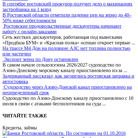
В сентябре ростовский прокурор получит дело о махинациях
застройщика на 1 млрд
В Ростовской области отметили падение цен на зерно до 40–
50% ниже себестоимости
Ростовские продовольственные дискаунтеры начинают
работу с онлайн-заказами
Сеть жестких дискаунтеров, работающая под вывесками
«Продбаза БУМ» и «Красная полка» осенью откроет первые
...
На трассе М4 Дон на половине АЗС нет топлива полностью
или частично
Экспорт зерна по Дону остановлен
В самом начале сельхозсезона 2026/2027 судоходство по
Азово-Донскому морскому каналу приостановлено из-за
...
Задержанный рассказал, как загорелись ростовская заправка и
автостоянка
Судоходство через Азово-Донской канал приостановлено на
неопределенный срок
Судоходство по Азово-Донскому каналу приостановлено с 10
июля в связи с атаками беспилотников на суда
...
ЧИТАЙТЕ ТАКЖЕ
Кредиты, займы