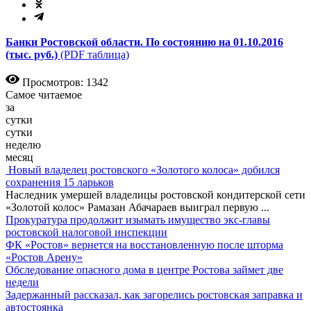
Банки Ростовской области. По состоянию на 01.10.2016
(тыс. руб.)
(PDF таблица)
Просмотров: 1342
Самое читаемое
за
сутки
сутки
неделю
месяц
Новый владелец ростовского «Золотого колоса» добился
сохранения 15 ларьков
Наследник умершей владелицы ростовской кондитерской сети
«Золотой колос» Рамазан Абачараев выиграл первую
...
Прокуратура продолжит изымать имущество экс-главы
ростовской налоговой инспекции
ФК «Ростов» вернется на восстановленную после шторма
«Ростов Арену»
Обследование опасного дома в центре Ростова займет две
недели
Задержанный рассказал, как загорелись ростовская заправка и
автостоянка