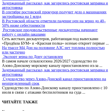
Задержанный рассказал, как загорелись ростовская заправка и
автостоянка
В сентябре ростовский прокурор получит дело о махинациях
застройщика на 1 млрд
В Ростовской области отметили падение цен на зерно до 40–
50% ниже себестоимости
Ростовские продовольственные дискаунтеры начинают
работу с онлайн-заказами
Сеть жестких дискаунтеров, работающая под вывесками
«Продбаза БУМ» и «Красная полка» осенью откроет первые
...
На трассе М4 Дон на половине АЗС нет топлива полностью
или частично
Экспорт зерна по Дону остановлен
В самом начале сельхозсезона 2026/2027 судоходство по
Азово-Донскому морскому каналу приостановлено из-за
...
Задержанный рассказал, как загорелись ростовская заправка и
автостоянка
Судоходство через Азово-Донской канал приостановлено на
неопределенный срок
Судоходство по Азово-Донскому каналу приостановлено с 10
июля в связи с атаками беспилотников на суда
...
ЧИТАЙТЕ ТАКЖЕ