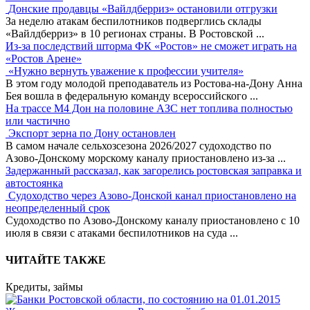
Донские продавцы «Вайлдберриз» остановили отгрузки
За неделю атакам беспилотников подверглись склады
«Вайлдберриз» в 10 регионах страны. В Ростовской
...
Из-за последствий шторма ФК «Ростов» не сможет играть на
«Ростов Арене»
«Нужно вернуть уважение к профессии учителя»
В этом году молодой преподаватель из Ростова-на-Дону Анна
Бея вошла в федеральную команду всероссийского
...
На трассе М4 Дон на половине АЗС нет топлива полностью
или частично
Экспорт зерна по Дону остановлен
В самом начале сельхозсезона 2026/2027 судоходство по
Азово-Донскому морскому каналу приостановлено из-за
...
Задержанный рассказал, как загорелись ростовская заправка и
автостоянка
Судоходство через Азово-Донской канал приостановлено на
неопределенный срок
Судоходство по Азово-Донскому каналу приостановлено с 10
июля в связи с атаками беспилотников на суда
...
ЧИТАЙТЕ ТАКЖЕ
Кредиты, займы