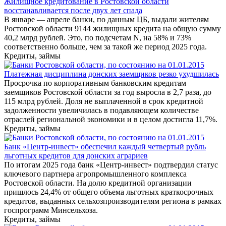
Жилищное кредитование в Ростовской области
восстанавливается после двух лет спада
В январе — апреле банки, по данным ЦБ, выдали жителям
Ростовской области 9144 жилищных кредита на общую сумму
40,2 млрд рублей. Это, по подсчетам N, на 58% и 73%
соответственно больше, чем за такой же период 2025 года.
Кредиты, займы
Платежная дисциплина донских заемщиков резко ухудшилась
Просрочка по корпоративным банковским кредитам
заемщиков Ростовской области за год выросла в 2,7 раза, до
115 млрд рублей. Доля не выплаченной в срок кредитной
задолженности увеличилась в подавляющем количестве
отраслей региональной экономики и в целом достигла 11,7%.
Кредиты, займы
Банк «Центр-инвест» обеспечил каждый четвертый рубль
льготных кредитов для донских аграриев
По итогам 2025 года банк «Центр-инвест» подтвердил статус
ключевого партнера агропромышленного комплекса
Ростовской области. На долю кредитной организации
пришлось 24,4% от общего объема льготных краткосрочных
кредитов, выданных сельхозпроизводителям региона в рамках
госпрограмм Минсельхоза.
Кредиты, займы