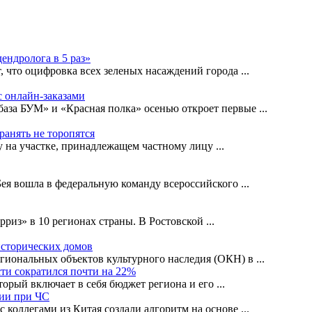
ендролога в 5 раз»
, что оцифровка всех зеленых насаждений города
...
с онлайн-заказами
база БУМ» и «Красная полка» осенью откроет первые
...
ранять не торопятся
ву на участке, принадлежащем частному лицу
...
Бея вошла в федеральную команду всероссийского
...
рриз» в 10 регионах страны. В Ростовской
...
исторических домов
егиональных объектов культурного наследия (ОКН) в
...
ти сократился почти на 22%
орый включает в себя бюджет региона и его
...
ции при ЧС
 коллегами из Китая создали алгоритм на основе
...