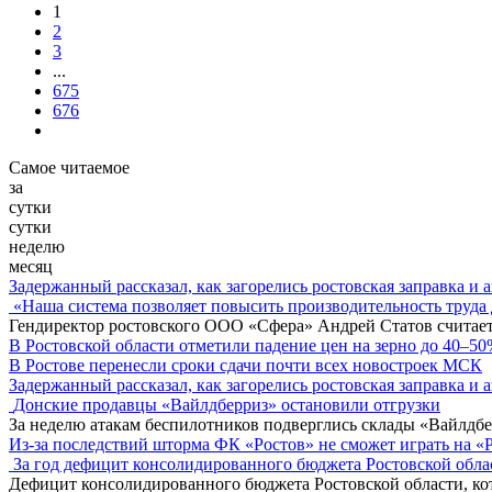
1
2
3
...
675
676
Самое читаемое
за
сутки
сутки
неделю
месяц
Задержанный рассказал, как загорелись ростовская заправка и 
«Наша система позволяет повысить производительность труда 
Гендиректор ростовского ООО «Сфера» Андрей Статов считает
В Ростовской области отметили падение цен на зерно до 40–5
В Ростове перенесли сроки сдачи почти всех новостроек МСК
Задержанный рассказал, как загорелись ростовская заправка и 
Донские продавцы «Вайлдберриз» остановили отгрузки
За неделю атакам беспилотников подверглись склады «Вайлдбе
Из-за последствий шторма ФК «Ростов» не сможет играть на «
За год дефицит консолидированного бюджета Ростовской обла
Дефицит консолидированного бюджета Ростовской области, кот