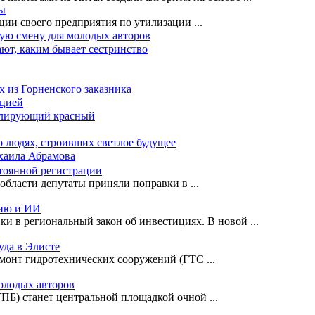
зы
кции своего предприятия по утилизации
...
ную смену для молодых авторов
ают, каким бывает сестринство
х из Горненского заказника
ацией
солирующий красный
о людях, строивших светлое будущее
ихаила Абрамова
стоянной регистрации
й области депутаты приняли поправки в
...
цию и ИИ
ки в региональный закон об инвестициях. В новой
...
уда в Элисте
ремонт гидротехнических сооружений (ГТС
...
олодых авторов
ДГПБ) станет центральной площадкой очной
...