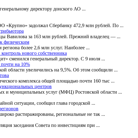
генеральному директору донского АО
...
ООО «Крупно» задолжал Сбербанку 472,9 млн рублей. По
...
стрибьютора
ицы Вавилова за 163 млн рублей. Прежний владелец —
...
 к физическим
 региона более 2,6 млн услуг. Наиболее
...
 контроль нового собственника
ит» сменился генеральный директор. С 9 июля
...
 почти на 10%
кой области увеличились на 9,5%. Об этом сообщили
...
това
ического комплекса общей площадью почти 160 тыс
...
функциональных центров
ых и муниципальных услуг (МФЦ) Ростовской области
...
чайной ситуации, сообщил глава городской
...
регионов
 широко растиражированы, региональные не так
...
сляция заседания Совета по инвестициям при
...