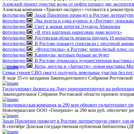
Азовский проект очистки воды от нефти прошел две эксперти
Азовская компания «Транзит-экспресс» готовится к реконстру
фото/видео
Захар Прилепин проведет в Ростове литератур
фото/видео
Два холста и одна курица: в «Ростове» показыв
фото/видео
Свет и живая энергия Эдуарда Абжинова
фото/видео
«В этих картинах нарисован даже воздух»
фото/видео
Ростовская область решила продать 16 копытны
фото/видео
В Ростове покажут спектакли с песочной аним
фото/видео
«Фотострелка» в Ростове: черно-белый плюс 
фото/видео
Каникулы, которых больше не будет
фото/видео
В Ростове открылась художественная выставка 
фото/видео
Коты, ангелы и «Запчасти»: новая выставка М
Семьи героев СВО смогут получить земельные участки без по
В ходе 35-го заседания Законодательного Собрания Ростовско
Господдержку бизнеса на Дону переориентируют на роботиза
Законодательное Собрание Ростовской области приняло поправ
Новочеркасская компания за 290 млн обновит гидротехнику пр
Новочеркасское ООО «Гиперион» за 290 млн руб. обеспечит 
Захар Прилепин проведет в Ростове литературную смену для м
В сентябре Донская государственная публичная библиотека (