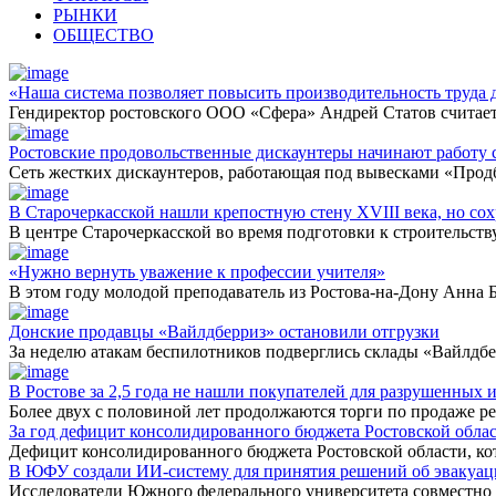
РЫНКИ
ОБЩЕСТВО
«Наша система позволяет повысить производительность труда д
Гендиректор ростовского ООО «Сфера» Андрей Статов считает
Ростовские продовольственные дискаунтеры начинают работу 
Сеть жестких дискаунтеров, работающая под вывесками «Прод
В Старочеркасской нашли крепостную стену XVIII века, но сох
В центре Старочеркасской во время подготовки к строительст
«Нужно вернуть уважение к профессии учителя»
В этом году молодой преподаватель из Ростова-на-Дону Анна 
Донские продавцы «Вайлдберриз» остановили отгрузки
За неделю атакам беспилотников подверглись склады «Вайлдбе
В Ростове за 2,5 года не нашли покупателей для разрушенных 
Более двух с половиной лет продолжаются торги по продаже р
За год дефицит консолидированного бюджета Ростовской облас
Дефицит консолидированного бюджета Ростовской области, кот
В ЮФУ создали ИИ-систему для принятия решений об эвакуа
Исследователи Южного федерального университета совместно с