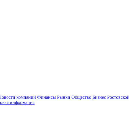
Новости компаний
Финансы
Рынки
Общество
Бизнес Ростовской
овая информация