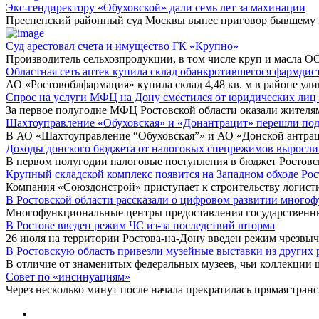
Экс-гендиректору «Обуховской» дали семь лет за махинации
Пресненский районный суд Москвы вынес приговор бывшему 
Суд арестовал счета и имущество ГК «Крупно»
Производитель сельхозпродукции, в том числе круп и масла 
Областная сеть аптек купила склад обанкротившегося фармди
АО «Ростовоблфармация» купила склад 4,48 кв. м в районе ул
Спрос на услуги МФЦ на Дону сместился от юридических лиц
За первое полугодие МФЦ Ростовской области оказали жителям
Шахтоуправление «Обуховская» и «Донантрацит» перешли под
В АО «Шахтоуправление “Обуховская”» и АО «Донской антрац
Доходы донского бюджета от налоговых спецрежимов выросли
В первом полугодии налоговые поступления в бюджет Ростовс
Крупный складской комплекс появится на Западном обходе Рос
Компания «Союздонстрой» приступает к строительству логист
В Ростовской области рассказали о цифровом развитии много
Многофункциональные центры предоставления государственн
В Ростове введен режим ЧС из-за последствий шторма
26 июля на территории Ростова-на-Дону введен режим чрезвы
В Ростовскую область привезли музейные выставки из других 
В отличие от знаменитых федеральных музеев, чьи коллекции
Совет по «инсинуациям»
Через несколько минут после начала прекратилась прямая тран