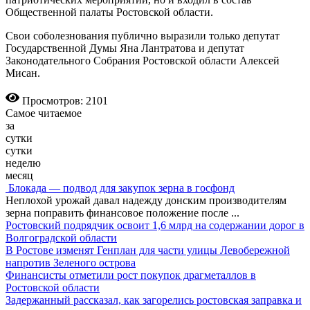
Общественной палаты Ростовской области.
Свои соболезнования публично выразили только депутат
Государственной Думы Яна Лантратова и депутат
Законодательного Собрания Ростовской области Алексей
Мисан.
Просмотров: 2101
Самое читаемое
за
сутки
сутки
неделю
месяц
Блокада — подвод для закупок зерна в госфонд
Неплохой урожай давал надежду донским производителям
зерна поправить финансовое положение после
...
Ростовский подрядчик освоит 1,6 млрд на содержании дорог в
Волгоградской области
В Ростове изменят Генплан для части улицы Левобережной
напротив Зеленого острова
Финансисты отметили рост покупок драгметаллов в
Ростовской области
Задержанный рассказал, как загорелись ростовская заправка и