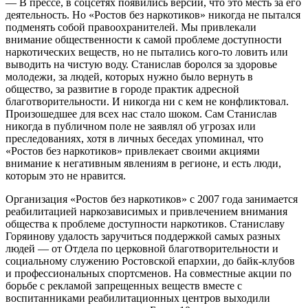
— В прессе, в соцсетях появились версии, что это месть за его
деятельность. Но «Ростов без наркотиков» никогда не пытался
подменять собой правоохранителей. Мы привлекали
внимание общественности к самой проблеме доступности
наркотических веществ, но не пытались кого-то ловить или
выводить на чистую воду. Станислав боролся за здоровье
молодежи, за людей, которых нужно было вернуть в
общество, за развитие в городе практик адресной
благотворительности. И никогда ни с кем не конфликтовал.
Произошедшее для всех нас стало шоком. Сам Станислав
никогда в публичном поле не заявлял об угрозах или
преследованиях, хотя в личных беседах упоминал, что
«Ростов без наркотиков» привлекает своими акциями
внимание к негативным явлениям в регионе, и есть люди,
которым это не нравится.
Организация «Ростов без наркотиков» с 2007 года занимается
реабилитацией наркозависимых и привлечением внимания
общества к проблеме доступности наркотиков. Станиславу
Горяинову удалость заручиться поддержкой самых разных
людей — от Отдела по церковной благотворительности и
социальному служению Ростовской епархии, до байк-клубов
и профессиональных спортсменов. На совместные акции по
борьбе с рекламой запрещенных веществ вместе с
воспитанниками реабилитационных центров выходили