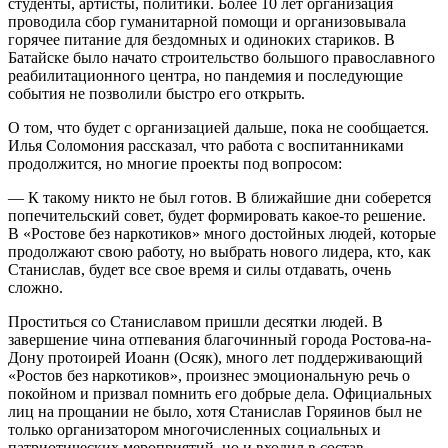
студенты, артисты, политики. Более 10 лет организация
проводила сбор гуманитарной помощи и организовывала
горячее питание для бездомных и одиноких стариков. В
Батайске было начато строительство большого православного
реабилитационного центра, но пандемия и последующие
события не позволили быстро его открыть.
О том, что будет с организацией дальше, пока не сообщается.
Илья Соломония рассказал, что работа с воспитанниками
продолжится, но многие проекты под вопросом:
— К такому никто не был готов. В ближайшие дни соберется
попечительский совет, будет формировать какое-то решение.
В «Ростове без наркотиков» много достойных людей, которые
продолжают свою работу, но выбрать нового лидера, кто, как
Станислав, будет все свое время и силы отдавать, очень
сложно.
Проститься со Станиславом пришли десятки людей. В
завершение чина отпевания благочинный города Ростова-на-
Дону протоирей Иоанн (Осяк), много лет поддерживающий
«Ростов без наркотиков», произнес эмоциональную речь о
покойном и призвал помнить его добрые дела. Официальных
лиц на прощании не было, хотя Станислав Горяинов был не
только организатором многочисленных социальных и
патриотических мероприятий, но и входил в состав