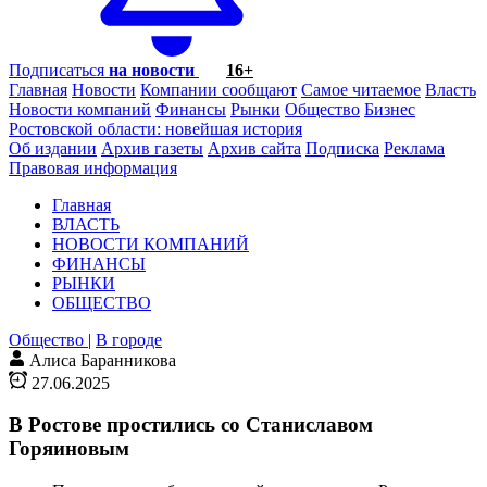
Подписаться
на новости
16+
Главная
Новости
Компании сообщают
Самое читаемое
Власть
Новости компаний
Финансы
Рынки
Общество
Бизнес
Ростовской области: новейшая история
Об издании
Архив газеты
Архив сайта
Подписка
Реклама
Правовая информация
Главная
ВЛАСТЬ
НОВОСТИ КОМПАНИЙ
ФИНАНСЫ
РЫНКИ
ОБЩЕСТВО
Общество
|
В городе
Алиса Баранникова
27.06.2025
В Ростове простились со Станиславом
Горяиновым