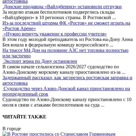
автостоянка
Донские продавцы «Вайлдберриз» остановили отгрузки
За неделю атакам беспилотников подверглись склады
«Вайлдберриз» в 10 регионах страны. В Ростовской
...
Из-за последствий шторма ФК «Ростов» не сможет играть на
«Ростов Арене»
«Нужно вернуть уважение к профессии учителя»
В этом году молодой преподаватель из Ростова-на-Дону Анна
Бея вошла в федеральную команду всероссийского
...
На трассе М4 Дон на половине АЗС нет топлива полностью
или частично
Экспорт зерна по Дону остановлен
В самом начале сельхозсезона 2026/2027 судоходство по
Азово-Донскому морскому каналу приостановлено из-за
...
Задержанный рассказал, как загорелись ростовская заправка и
автостоянка
Судоходство через Азово-Донской канал приостановлено на
неопределенный срок
Судоходство по Азово-Донскому каналу приостановлено с 10
июля в связи с атаками беспилотников на суда
...
ЧИТАЙТЕ ТАКЖЕ
В городе