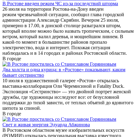
В Ростове введен режим ЧС из-за последствий шторма
26 июля на территории Ростова-на-Дону введен
режим чрезвычайной ситуации, сообщил глава городской
администрации Александр Скрябин. Вечером 25 июля,
примерно в 17.00, в донской столице разыгрался шторм,
который вполне можно было назвать тропическим, с сильным
ветром, который валил деревья, и мощнейшим ливнем. В
какой-то момент в большинстве районов пропало
электричество, вода и интернет. Похожая ситуация
наблюдалась и в 14 городах и районах Ростовской области.
В городе
Два холста и одна курица: в «Ростове» показывают, каким
бывает сестринство
10 июля в художественной галерее «Ростов» открылась
выставка-коллаборация Оли Черемисиной и Fatality Duck.
Экспозиция «Сестринство» — это двойной портрет женской
дружбы, где художницы исследуют все: от безусловной
поддержки до тихой зависти, от теплых объятий до ядовитого
шепота за спиной.
В городе
Свет и живая энергия Эдуарда Абжинова
В Ростовском областном музее изобразительных искусств
(РОМИИ) открылась персональная выставка известного