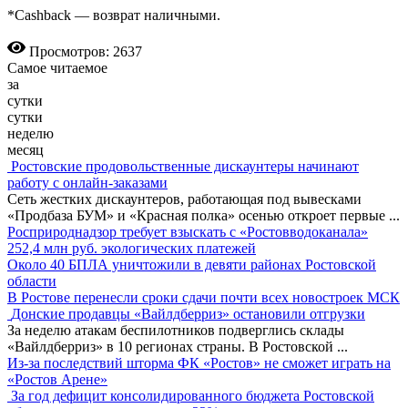
*Cashback — возврат наличными.
Просмотров: 2637
Самое читаемое
за
сутки
сутки
неделю
месяц
Ростовские продовольственные дискаунтеры начинают
работу с онлайн-заказами
Сеть жестких дискаунтеров, работающая под вывесками
«Продбаза БУМ» и «Красная полка» осенью откроет первые
...
Росприроднадзор требует взыскать с «Ростовводоканала»
252,4 млн руб. экологических платежей
Около 40 БПЛА уничтожили в девяти районах Ростовской
области
В Ростове перенесли сроки сдачи почти всех новостроек МСК
Донские продавцы «Вайлдберриз» остановили отгрузки
За неделю атакам беспилотников подверглись склады
«Вайлдберриз» в 10 регионах страны. В Ростовской
...
Из-за последствий шторма ФК «Ростов» не сможет играть на
«Ростов Арене»
За год дефицит консолидированного бюджета Ростовской