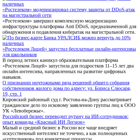
«Ростелеком» модернизировал систему защиты от DDoS-атак
на магистральной сети
«Ростелеком» завершил комплексную модернизацию
инфраструктуры платформы Anti DDoS, предназначенной для
обнаружения и подавления кибератак на магистральной сети.
«Ростелеком Лицей» запустил бесплатные онлайн-интенсивы
для школьников
В период летних каникул образовательная платформа
«Ростелеком Лицей» запустила для подростков 11–15 лет два
онлайн-интенсива, направленных на развитие цифровых
навыков.
О признании ничтожными ряда решений общего собрания
собственников жилого дома по адресу: ул. Бориса Слюсаря,
19, стр. 1
Кировский районный суд г. Ростова-на-Дону рассматривает
гражданское дело по исковому заявлению группы лиц к ООО
УК «Левобережье».
Российский бизнес переводит рутину на ИИ-сотрудников:
опыт команды «Красный ИИ Легион»
Малый и средний бизнес в России все чаще внедряет
искусственный интеллект не точечно, а как полноценных
«сотрудников» под конкретные процессы.