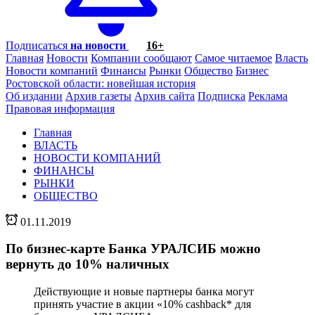
Подписаться
на новости
16+
Главная
Новости
Компании сообщают
Самое читаемое
Власть
Новости компаний
Финансы
Рынки
Общество
Бизнес
Ростовской области: новейшая история
Об издании
Архив газеты
Архив сайта
Подписка
Реклама
Правовая информация
Главная
ВЛАСТЬ
НОВОСТИ КОМПАНИЙ
ФИНАНСЫ
РЫНКИ
ОБЩЕСТВО
01.11.2019
По бизнес-карте Банка УРАЛСИБ можно
вернуть до 10% наличных
Действующие и новые партнеры банка могут
принять участие в акции «10% cashback* для