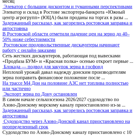
месяц
Элеватор с большим дисконтом и туманными перспективами
Элеватор и склад в Ростове экспортера-банкрота «Южный
центр агрогрупп» (ЮЦА) были проданы на торгах в разы
...
Задержанный рассказал, как загорелись ростовская заправка и
автостоянка
В Ростовской области отметили падение цен на зерно до 40–
50% ниже себестоимости
Ростовские продовольственные дискаунтеры начинают
работу с онлайн-заказами
Сеть жестких дискаунтеров, работающая под вывесками
«Продбаза БУМ» и «Красная полка» осенью откроет первые
...
Блокада — подвод для закупок зерна в госфонд
Неплохой урожай давал надежду донским производителям
зерна поправить финансовое положение после
...
На трассе М4 Дон на половине АЗС нет топлива полностью
или частично
Экспорт зерна по Дону остановлен
В самом начале сельхозсезона 2026/2027 судоходство по
Азово-Донскому морскому каналу приостановлено из-за
...
Задержанный рассказал, как загорелись ростовская заправка и
автостоянка
Судоходство через Азово-Донской канал приостановлено на
неопределенный срок
Судоходство по Азово-Донскому каналу приостановлено с 10