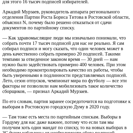
для этого 16 тысяч подписей избирателей.
Аркадий Мурзаев, руководитель аппарата регионального
отделения Партии Роста Бориса Титова в Ростовской области,
объяснил N, почему было решено отказаться от сдачи
документов по партийному списку.
— Как здравомыслящие люди мы изначально понимали, что
собрать почти 17 тысяч подписей для нас не реально. Я сам
собирал подписи и могу сказать, что один человек может в
день качественно собрать примерно 20 подписей. Такими
темпами за отведенное законом время — 30 дней — нам
нужно было задействовать примерно 400 человек. При этом
необходимо проконтролировать качество их работы, чтобы
быть уверенными в подлинности представляемых подписей.
Лето, сезон отпусков, чемпионат мира по футболу — все эти
факторы не позволили нам мобилизовать такое количество
сборщиков, — признал Аркадий Мурзаев.
По его словам, партия заранее сосредоточится на подготовке к
выборам в Ростовскую городскую Думу в 2020 году.
— Там тоже есть места по партийным спискам. Выборы в
Гордуму для нас даже важнее, потому что если там мы
получим хоть один мандат по списку, то на новых выборах в
ЗС будем избавлены от необходимости сбора подписей.