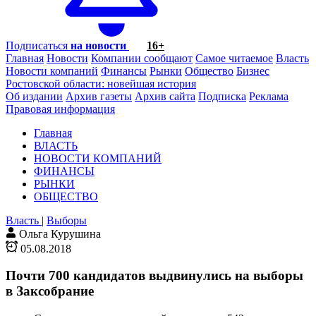
Подписаться
на новости
16+
Главная
Новости
Компании сообщают
Самое читаемое
Власть
Новости компаний
Финансы
Рынки
Общество
Бизнес
Ростовской области: новейшая история
Об издании
Архив газеты
Архив сайта
Подписка
Реклама
Правовая информация
Главная
ВЛАСТЬ
НОВОСТИ КОМПАНИЙ
ФИНАНСЫ
РЫНКИ
ОБЩЕСТВО
Власть
|
Выборы
Ольга Курушина
05.08.2018
Почти 700 кандидатов выдвинулись на выборы
в Заксобрание