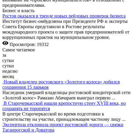
предпринимателями.
Бизнес и власть
Ростов оказался в тренде новых рейдовых проверок бизнеса
Институт бизнес-омбудсмена при Президенте РФ и эксперты
Совета Европы представили в Ростове результаты
международного проекта о защите прав предпринимателей от
коррупционных практик на муниципальном уровне.
Просмотров: 19332
Самое читаемое
за
сутки
сутки
неделю
месяц
Новый владелец ростовского «Золотого колоса» добился
сохранения 15 ларьков
Наследник умершей владелицы ростовской кондитерской сети
«Золотой колос» Рамазан Абачараев выиграл первую
...
В Старочеркасской нашли крепостную стену XVIII века, но
сохранять не торопятся
В центре Старочеркасской во время подготовки к
строительству на участке, принадлежащем частному лицу
...
Экспертиза отклонила проект ростовской дороги — связки
Таганрогской и Доватора