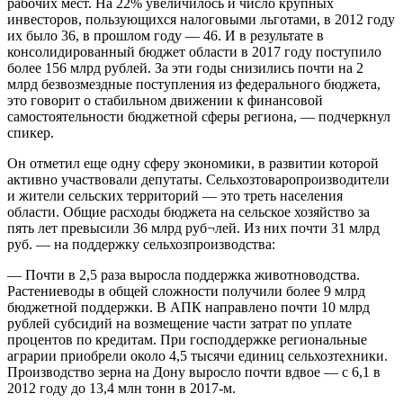
рабочих мест. На 22% увеличилось и число крупных
инвесторов, пользующихся налоговыми льготами, в 2012 году
их было 36, в прошлом году — 46. И в результате в
консолидированный бюджет области в 2017 году поступило
более 156 млрд рублей. За эти годы снизились почти на 2
млрд безвозмездные поступления из федерального бюджета,
это говорит о стабильном движении к финансовой
самостоятельности бюджетной сферы региона, — подчеркнул
спикер.
Он отметил еще одну сферу экономики, в развитии которой
активно участвовали депутаты. Сельхозтоваропроизводители
и жители сельских территорий — это треть населения
области. Общие расходы бюджета на сельское хозяйство за
пять лет превысили 36 млрд руб¬лей. Из них почти 31 млрд
руб. — на поддержку сельхозпроизводства:
— Почти в 2,5 раза выросла поддержка животноводства.
Растениеводы в общей сложности получили более 9 млрд
бюджетной поддержки. В АПК направлено почти 10 млрд
рублей субсидий на возмещение части затрат по уплате
процентов по кредитам. При господдержке региональные
аграрии приобрели около 4,5 тысячи единиц сельхозтехники.
Производство зерна на Дону выросло почти вдвое — с 6,1 в
2012 году до 13,4 млн тонн в 2017-м.