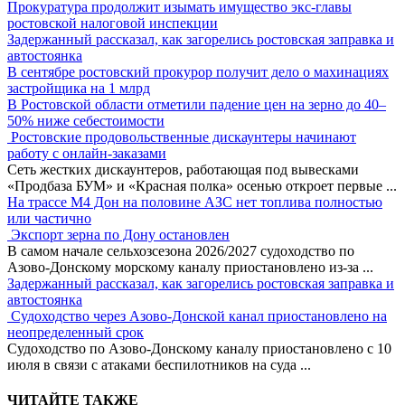
Прокуратура продолжит изымать имущество экс-главы
ростовской налоговой инспекции
Задержанный рассказал, как загорелись ростовская заправка и
автостоянка
В сентябре ростовский прокурор получит дело о махинациях
застройщика на 1 млрд
В Ростовской области отметили падение цен на зерно до 40–
50% ниже себестоимости
Ростовские продовольственные дискаунтеры начинают
работу с онлайн-заказами
Сеть жестких дискаунтеров, работающая под вывесками
«Продбаза БУМ» и «Красная полка» осенью откроет первые
...
На трассе М4 Дон на половине АЗС нет топлива полностью
или частично
Экспорт зерна по Дону остановлен
В самом начале сельхозсезона 2026/2027 судоходство по
Азово-Донскому морскому каналу приостановлено из-за
...
Задержанный рассказал, как загорелись ростовская заправка и
автостоянка
Судоходство через Азово-Донской канал приостановлено на
неопределенный срок
Судоходство по Азово-Донскому каналу приостановлено с 10
июля в связи с атаками беспилотников на суда
...
ЧИТАЙТЕ ТАКЖЕ