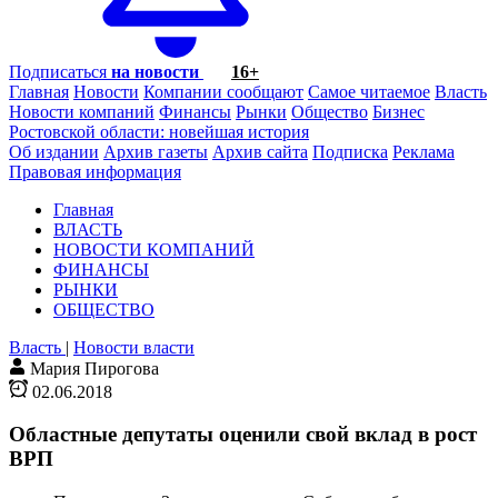
Подписаться
на новости
16+
Главная
Новости
Компании сообщают
Самое читаемое
Власть
Новости компаний
Финансы
Рынки
Общество
Бизнес
Ростовской области: новейшая история
Об издании
Архив газеты
Архив сайта
Подписка
Реклама
Правовая информация
Главная
ВЛАСТЬ
НОВОСТИ КОМПАНИЙ
ФИНАНСЫ
РЫНКИ
ОБЩЕСТВО
Власть
|
Новости власти
Мария Пирогова
02.06.2018
Областные депутаты оценили свой вклад в рост
ВРП