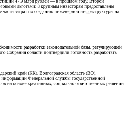
естиций 47,9 млрд рублей — в прошлом году. Второй
логовыми льготами; 8 крупным инвесторам предоставлены
ие части затрат по созданию инженерной инфраструктуры на
бходимости разработки законодательной базы, регулирующей
го Собрания области подтвердили готовность разработать
дарский край (КК), Волгоградская область (ВО),
ве информации Федеральной службы государственной
ов на основе креативных, социально ответственных решений