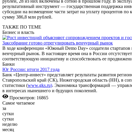
рублей, 28 из них включены в сотню в прошлом году. В эксплу
результативный инструмент — государственная поддержка инве
субсидии на возмещение части затрат на уплату процентов по
сумму 386,8 млн рублей.
ТАКЖЕ ПО ТЕМЕ
Бизнес и власть
Заксобрание готово отрегулировать венчурный рынок
В ходе конференции «Южный Demo Day» создатели стартапов и
венчурный рынок. В настоящее время она в России отсутствуе
соответствующую инициативу и способствовать ее продвижен
Банки
Юг России: итоги 2017 года
Банк «Центр-инвест» представляет результаты развития регионо
Ставропольский край (СК), Нижегородская область (НН), в с
статистики (
www.gks.ru)
. Экономика трансформаций — управл
в интересах нынешнего и будущих поколений.
Просмотров: 16865
Самое читаемое
за
сутки
сутки
неделю
месяц