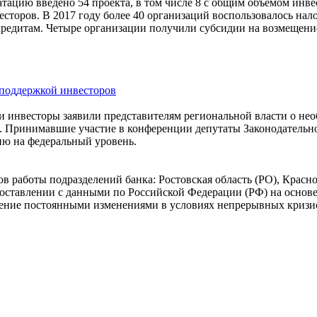
атацию введено 54 проекта, в том числе 8 с общим объемом инв
сторов. В 2017 году более 40 организаций воспользовалось на
 кредитам. Четыре организации получили субсидии на возмещен
 инвесторы заявили представителям региональной власти о нео
т. Принимавшие участие в конференции депутаты Законодательно
ию на федеральный уровень.
в работы подразделений банка: Ростовская область (РО), Красно
опоставлении с данными по Российской Федерации (РФ) на осно
ение постоянными изменениями в условиях непрерывных кризис