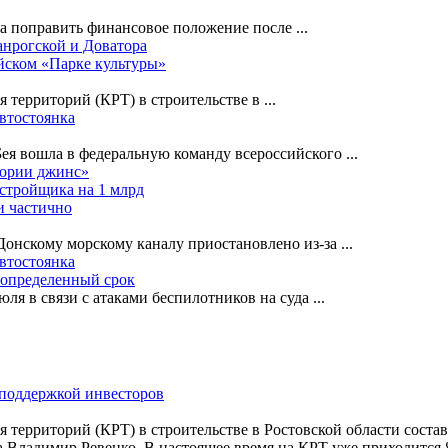
на поправить финансовое положение после
...
анрогской и Доватора
йском «Парке культуры»
я территорий (КРТ) в строительстве в
...
автостоянка
Бея вошла в федеральную команду всероссийского
...
лории джинс»
астройщика на 1 млрд
и частично
-Донскому морскому каналу приостановлено из-за
...
автостоянка
еопределенный срок
ля в связи с атаками беспилотников на суда
...
я территорий (КРТ) в строительстве в Ростовской области соста
 Владимир Ревенко. В настоящее время на КРТ уже приходится 