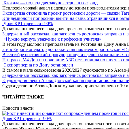
Блокада — подвод для закупок зерна в госфонд
Неплохой урожай давал надежду донским производителям зер
Экспертиза отклонила проект ростовской дороги — связки Таг
Эпидемиологи попросили выйти на связь отравившихся в бата
Доля КРТ превысит 90%
До конца нынешнего года доля проектов комплексного развити
Задержанный рассказал, как загорелись ростовская заправка и 
«Нужно вернуть уважение к профессии учителя»
В этом году молодой преподаватель из Ростова-на-Дону Анна 
2-й в Европе оператор доставки стал партнером ростовской «Г
В сентябре ростовский прокурор получит дело о махинациях з
На трассе М4 Дон на половине АЗС нет топлива полностью ил
Экспорт зерна по Дону остановлен
В самом начале сельхозсезона 2026/2027 судоходство по Азово
Задержанный рассказал, как загорелись ростовская заправка и 
Судоходство через Азово-Донской канал приостановлено на н
Судоходство по Азово-Донскому каналу приостановлено с 10 ию
ЧИТАЙТЕ ТАКЖЕ
Новости власти
Доля КРТ превысит 90%
До конца нынешнего года доля проектов комплексного развити
«Бизнес Журнал Юг» первый заместитель донского губернатора