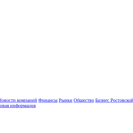
Новости компаний
Финансы
Рынки
Общество
Бизнес Ростовской
овая информация