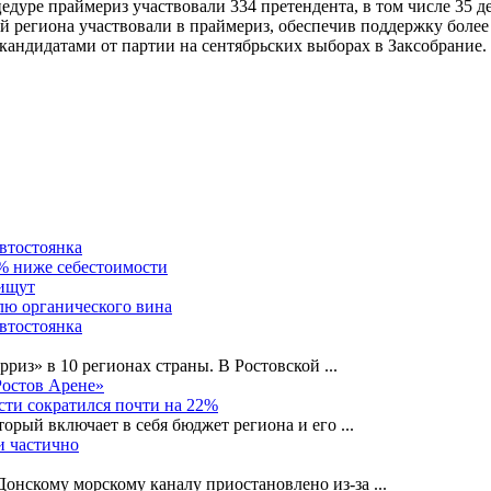
цедуре праймериз участвовали 334 претендента, в том числе 35 
й региона участвовали в праймериз, обеспечив поддержку боле
андидатами от партии на сентябрьских выборах в Заксобрание. 
автостоянка
0% ниже себестоимости
 ищут
лю органического вина
автостоянка
рриз» в 10 регионах страны. В Ростовской
...
Ростов Арене»
сти сократился почти на 22%
орый включает в себя бюджет региона и его
...
и частично
-Донскому морскому каналу приостановлено из-за
...