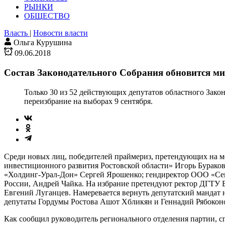
РЫНКИ
ОБЩЕСТВО
Власть
|
Новости власти
Ольга Курушина
09.06.2018
Состав Законодательного Собрания обновится м
Только 30 из 52 действующих депутатов областного Зако
переизбрание на выборах 9 сентября.
Среди новых лиц, победителей праймериз, претендующих на м
инвестиционного развития Ростовской области» Игорь Бурако
«Холдинг-Урал-Дон» Сергей Ярошенко; гендиректор ООО «Севе
России, Андрей Чайка. На избрание претендуют ректор ДГТУ Б
Евгений Луганцев. Намеревается вернуть депутатский манда
депутаты Гордумы Ростова Ашот Хбликян и Геннадий Рябоконо
Как сообщил руководитель регионального отделения партии, с