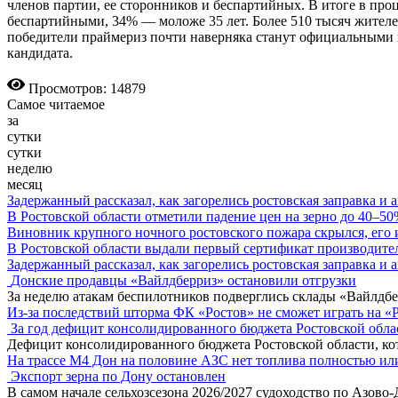
членов партии, ее сторонников и беспартийных. В итоге в про
беспартийными, 34% — моложе 35 лет. Более 510 тысяч жителе
победители праймериз почти наверняка станут официальными к
кандидата.
Просмотров: 14879
Самое читаемое
за
сутки
сутки
неделю
месяц
Задержанный рассказал, как загорелись ростовская заправка и 
В Ростовской области отметили падение цен на зерно до 40–5
Виновник крупного ночного ростовского пожара скрылся, его
В Ростовской области выдали первый сертификат производите
Задержанный рассказал, как загорелись ростовская заправка и 
Донские продавцы «Вайлдберриз» остановили отгрузки
За неделю атакам беспилотников подверглись склады «Вайлдбе
Из-за последствий шторма ФК «Ростов» не сможет играть на «
За год дефицит консолидированного бюджета Ростовской обла
Дефицит консолидированного бюджета Ростовской области, кот
На трассе М4 Дон на половине АЗС нет топлива полностью ил
Экспорт зерна по Дону остановлен
В самом начале сельхозсезона 2026/2027 судоходство по Азово