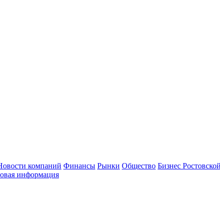
Новости компаний
Финансы
Рынки
Общество
Бизнес Ростовской
овая информация