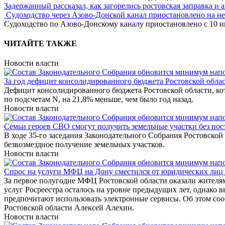
Задержанный рассказал, как загорелись ростовская заправка и 
Судоходство через Азово-Донской канал приостановлено на н
Судоходство по Азово-Донскому каналу приостановлено с 10 ию
ЧИТАЙТЕ ТАКЖЕ
Новости власти
За год дефицит консолидированного бюджета Ростовской облас
Дефицит консолидированного бюджета Ростовской области, кото
по подсчетам N, на 21,8% меньше, чем было год назад.
Новости власти
Семьи героев СВО смогут получить земельные участки без по
В ходе 35-го заседания Законодательного Собрания Ростовско
безвозмездное получение земельных участков.
Новости власти
Спрос на услуги МФЦ на Дону сместился от юридических лиц
За первое полугодие МФЦ Ростовской области оказали жителям 
услуг Росреестра осталось на уровне предыдущих лет, однако 
предпочитают использовать электронные сервисы. Об этом со
Ростовской области Алексей Алехин.
Новости власти