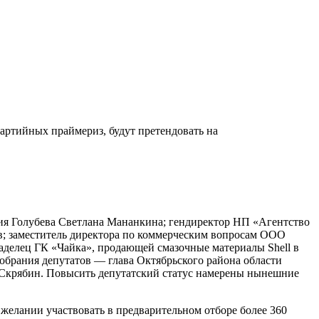
артийных праймериз, будут претендовать на
лия Голубева Светлана Мананкина; гендиректор НП «Агентство
; заместитель директора по коммерческим вопросам ООО
делец ГК «Чайка», продающей смазочные материалы Shell в
обрания депутатов — глава Октябрьского района области
 Скрябин. Повысить депутатский статус намерены нынешние
желании участвовать в предварительном отборе более 360