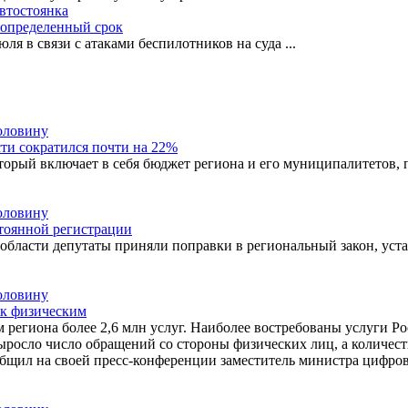
автостоянка
еопределенный срок
ля в связи с атаками беспилотников на суда
...
ти сократился почти на 22%
рый включает в себя бюджет региона и его муниципалитетов, по
стоянной регистрации
й области депутаты приняли поправки в региональный закон, ус
 к физическим
региона более 2,6 млн услуг. Наиболее востребованы услуги Ро
выросло число обращений со стороны физических лиц, а количест
общил на своей пресс-конференции заместитель министра цифро