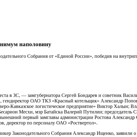
инимум наполовину
нодательного Собрания от «Единой России», победив на внутрип
еста в ЗС, — замгубернатора Сергей Бондарев и советник Васи
в, гендиректор ОАО ТКЗ «Красный котельщик» Александр Попов
ро-Кавказское логистическое предприятие» Виктор Халын; Вла
есарион Месхи, мэр Батайска Валерий Путилин; председатель С
т нынешний первый замглавы администрации Ростова Александр
в, директор по персоналу ОАО «Роствертол».
пикер Законодательного Собрания Александр Ищенко, заявили о 