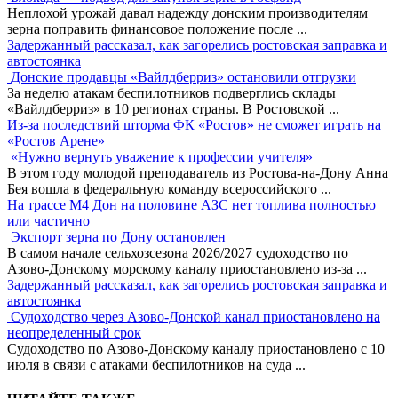
Неплохой урожай давал надежду донским производителям
зерна поправить финансовое положение после
...
Задержанный рассказал, как загорелись ростовская заправка и
автостоянка
Донские продавцы «Вайлдберриз» остановили отгрузки
За неделю атакам беспилотников подверглись склады
«Вайлдберриз» в 10 регионах страны. В Ростовской
...
Из-за последствий шторма ФК «Ростов» не сможет играть на
«Ростов Арене»
«Нужно вернуть уважение к профессии учителя»
В этом году молодой преподаватель из Ростова-на-Дону Анна
Бея вошла в федеральную команду всероссийского
...
На трассе М4 Дон на половине АЗС нет топлива полностью
или частично
Экспорт зерна по Дону остановлен
В самом начале сельхозсезона 2026/2027 судоходство по
Азово-Донскому морскому каналу приостановлено из-за
...
Задержанный рассказал, как загорелись ростовская заправка и
автостоянка
Судоходство через Азово-Донской канал приостановлено на
неопределенный срок
Судоходство по Азово-Донскому каналу приостановлено с 10
июля в связи с атаками беспилотников на суда
...