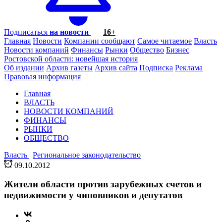
Подписаться
на новости
16+
Главная
Новости
Компании сообщают
Самое читаемое
Власть
Новости компаний
Финансы
Рынки
Общество
Бизнес
Ростовской области: новейшая история
Об издании
Архив газеты
Архив сайта
Подписка
Реклама
Правовая информация
Главная
ВЛАСТЬ
НОВОСТИ КОМПАНИЙ
ФИНАНСЫ
РЫНКИ
ОБЩЕСТВО
Власть
|
Региональное законодательство
09.10.2012
Жители области против зарубежных счетов и
недвижимости у чиновников и депутатов