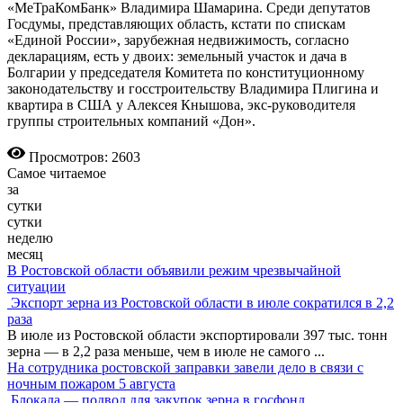
«МеТраКомБанк» Владимира Шамарина. Среди депутатов
Госдумы, представляющих область, кстати по спискам
«Единой России», зарубежная недвижимость, согласно
декларациям, есть у двоих: земельный участок и дача в
Болгарии у председателя Комитета по конституционному
законодательству и госстроительству Владимира Плигина и
квартира в США у Алексея Кнышова, экс-руководителя
группы строительных компаний «Дон».
Просмотров: 2603
Самое читаемое
за
сутки
сутки
неделю
месяц
В Ростовской области объявили режим чрезвычайной
ситуации
Экспорт зерна из Ростовской области в июле сократился в 2,2
раза
В июле из Ростовской области экспортировали 397 тыс. тонн
зерна — в 2,2 раза меньше, чем в июле не самого
...
На сотрудника ростовской заправки завели дело в связи с
ночным пожаром 5 августа
Блокада — подвод для закупок зерна в госфонд