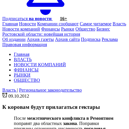
Подписаться
на новости
16+
Главная
Новости
Компании сообщают
Самое читаемое
Власть
Новости компаний
Финансы
Рынки
Общество
Бизнес
Ростовской области: новейшая история
Об издании
Архив газеты
Архив сайта
Подписка
Реклама
Правовая информация
Главная
ВЛАСТЬ
НОВОСТИ КОМПАНИЙ
ФИНАНСЫ
РЫНКИ
ОБЩЕСТВО
Власть
|
Региональное законодательство
09.10.2012
К коровам будут прилагаться гектары
После
межэтнического конфликта в Ремонтном
поправят два областных
закона
. Поправки
призваны ограничить численность
поголовья