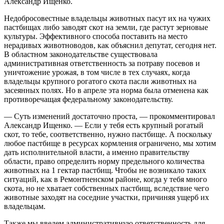
Александр Ищенко.
Недобросовестные владельцы животных пасут их на чужих
пастбищах либо заводят скот на земли, где растут зерновые
культуры. Эффективного способа поставить на место
нерадивых животноводов, как объяснил депутат, сегодня нет.
В областном законодательстве существовала
административная ответственность за потраву посевов и
уничтожение урожая, в том числе в тех случаях, когда
владельцы крупного рогатого скота пасли животных на
засеянных полях. Но в апреле эта норма была отменена как
противоречащая федеральному законодательству.
— Суть изменений достаточно проста, — прокомментировал
Александр Ищенко. — Если у тебя есть крупный рогатый
скот, то тебе, соответственно, нужно пастбище. А поскольку
любое пастбище в ресурсах кормления ограничено, мы хотим
дать исполнительной власти, а именно правительству
области, право определить норму предельного количества
животных на 1 гектар пастбищ. Чтобы не возникало таких
ситуаций, как в Ремонтненском районе, когда у тебя много
скота, но не хватает собственных пастбищ, вследствие чего
животные заходят на соседние участки, причиняя ущерб их
владельцам.
Также мы введем административную ответственность для