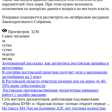
нарушителей этих норм. При этом нужно возложить
полномочия по контролю данного вопроса на местную власть.
Поправки планируется рассмотреть на октябрьском заседании
Законодательного Собрания.
Просмотров: 3236
Самое читаемое
за
сутки
сутки
неделю
месяц
Задержанный рассказал, как загорелись ростовская заправка и
автостоянка
В сентябре ростовский прокурор получит дело о махинациях
застройщика на 1 млрд
В Ростовской области отметили падение цен на зерно до 40–
50% ниже себестоимости
Ростовские продовольственные дискаунтеры начинают
работу с онлайн-заказами
Сеть жестких дискаунтеров, работающая под вывесками
«Продбаза БУМ» и «Красная полка» осенью откроет первые
...
На трассе М4 Дон на половине АЗС нет топлива полностью