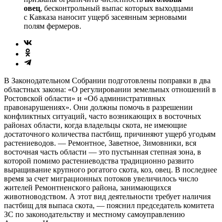
овец
, бесконтрольный выпас которых выходцами
с Кавказа наносит ущерб засеянным зерновыми
полям фермеров.
В Законодательном Собрании подготовлены поправки в два
областных закона: «О регулировании земельных отношений в
Ростовской области» и «Об административных
правонарушениях». Они должны помочь в разрешении
конфликтных ситуаций, часто возникающих в восточных
районах области, когда владельцы скота, не имеющие
достаточного количества пастбищ, причиняют ущерб угодьям
растениеводов. — Ремонтное, Заветное, Зимовники, вся
восточная часть области — это пустынная степная зона, в
которой помимо растениеводства традиционно развито
выращивание крупного рогатого скота, коз, овец. В последнее
время за счет миграционных потоков увеличилось число
жителей Ремонтненского района, занимающихся
животноводством. А этот вид деятельности требует наличия
пастбищ для выпаса скота, — пояснил председатель комитета
ЗС по законодательству и местному самоуправлению