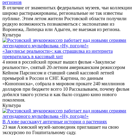
регионов
В отличие от знаменитых федеральных музеев, чьи коллекции
широко растиражированы, региональные не так известны
публике. Этим летом жители Ростовской области получили
редкую возможность познакомиться с экспонатами из
Воронежа, Липецка или Адыгеи, не выезжая из региона.
Культура
«Закулисье реальности»: как страшилка из интернета
превратилась в кассовый хит
4 июня в российский прокат вышел фильм «Закулисье
реальности», снятый 20-летним американским режиссером
Кейном Парсонсом и ставший самой кассовой летней
премьерой в России и СНГ. Картина, по данным
«Кинопоиска», собрала в мировом прокате 240 миллионов
долларов при бюджете всего 10 Рассказываем, почему фильм
добился такого успеха и как было создано кино нового
поколения.
Культура
В Азове расскажут античные истории о растениях
23 мая Азовский музей-заповедник приглашает на свою
экскурсию по Гошпитальному саду.