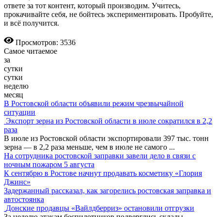
ответе за тот контент, который производим. Учитесь,
прокачивайте себя, не бойтесь экспериментировать. Пробуйте,
и всё получится.
Просмотров: 3536
Самое читаемое
за
сутки
сутки
неделю
месяц
В Ростовской области объявили режим чрезвычайной
ситуации
Экспорт зерна из Ростовской области в июле сократился в 2,2
раза
В июле из Ростовской области экспортировали 397 тыс. тонн
зерна — в 2,2 раза меньше, чем в июле не самого
...
На сотрудника ростовской заправки завели дело в связи с
ночным пожаром 5 августа
К сентябрю в Ростове начнут продавать косметику «Глория
Джинс»
Задержанный рассказал, как загорелись ростовская заправка и
автостоянка
Донские продавцы «Вайлдберриз» остановили отгрузки
За неделю атакам беспилотников подверглись склады