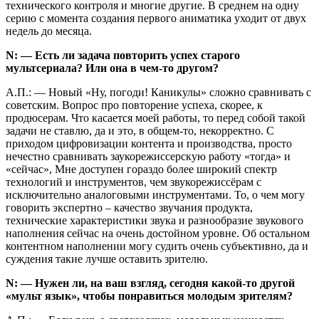
технического контроля и многие другие. В среднем на одну
серию с момента создания первого аниматика уходит от двух
недель до месяца.
N: — Есть ли задача повторить успех старого
мультсериала? Или она в чем-то другом?
А.П.: — Новый «Ну, погоди! Каникулы» сложно сравнивать с
советским. Вопрос про повторение успеха, скорее, к
продюсерам. Что касается моей работы, то перед собой такой
задачи не ставлю, да и это, в общем-то, некорректно. С
приходом цифровизации контента и производства, просто
нечестно сравнивать заукорежиссерскую работу «тогда» и
«сейчас», Мне доступен гораздо более широкий спектр
технологий и инструментов, чем звукорежиссёрам с
исключительно аналоговыми инструментами. То, о чем могу
говорить экспертно – качество звучания продукта,
технические характеристики звука и разнообразие звукового
наполнения сейчас на очень достойном уровне. Об остальном
контентном наполнении могу судить очень субъективно, да и
суждения такие лучше оставить зрителю.
N: — Нужен ли, на ваш взгляд, сегодня какой-то другой
«
мульт язык»
, чтобы понравиться молодым зрителям?