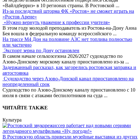
«Вайлдберриз» в 10 регионах страны. В Ростовской
...
Из-за последствий шторма ФК «Ростов» не сможет играть на
«Ростов Арене»
«Нужно вернуть уважение к профессии учителя»
В этом году молодой преподаватель из Ростова-на-Дону Анна
Бея вошла в федеральную команду всероссийского
...
На трассе М4 Дон на половине АЗС нет топлива полностью
или частично
Экспорт зерна по Дону остановлен
В самом начале сельхозсезона 2026/2027 судоходство по
Азово-Донскому морскому каналу приостановлено из-за
...
Задержанный рассказал, как загорелись ростовская заправка и
автостоянка
Судоходство через Азово-Донской канал приостановлено на
неопределенный срок
Судоходство по Азово-Донскому каналу приостановлено с 10
июля в связи с атаками беспилотников на суда
...
ЧИТАЙТЕ ТАКЖЕ
Культура
В Ростовскую область привезли музейные выставки из других