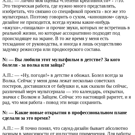
А.П.: — Лично моя оценка «степени креативности» - 7/10.
Это творческая работа, где нужно много представлять,
изобретать, что связано со спецификой проекта - все же это
мультсериал. Поэтому говорить о сухом, «киношном» саунд-
дизайне не приходится, всегда нужны какие-нибудь
«вжухи»,«пищалки» и прочие звуки, которых не встретишь в
реальной жизни, но которые ассоциативно подходят под
происходящее на экране. В то же время у меня есть
техзадание от руководства, и иногда я лишь осуществляю
задумку режиссера или продюсерского состава.
N: — Вы любили этот мультфильм в детстве? За кого
болели - за волка или зайца?
А.П.: — «Ну, погоди!» в детстве я обожал. Болел всегда за
Волка. Сейчас у меня дома лежат несколько советских
постеров, доставшихся от бабушки и, как сказали бы сейчас,
различный мерч мультсериала — это календарь, открытки,
значки с Волком и Зайцем. Сейчас это настоящий раритет, и я
рад, что моя работа - повод эти вещи сохранить.
N: — Какие новые открытия в профессиональном плане
сделали за это время?
А.П.: — Я точно понял, что саунд-дизайн бывает абсолютно
разным в зависимости от индустрии применения. Для работы