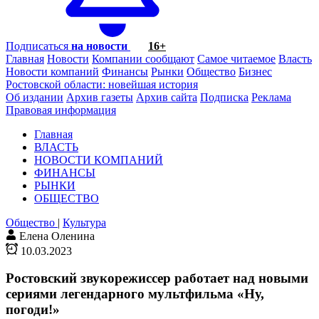
Подписаться
на новости
16+
Главная
Новости
Компании сообщают
Самое читаемое
Власть
Новости компаний
Финансы
Рынки
Общество
Бизнес
Ростовской области: новейшая история
Об издании
Архив газеты
Архив сайта
Подписка
Реклама
Правовая информация
Главная
ВЛАСТЬ
НОВОСТИ КОМПАНИЙ
ФИНАНСЫ
РЫНКИ
ОБЩЕСТВО
Общество
|
Культура
Елена Оленина
10.03.2023
Ростовский звукорежиссер работает над новыми
сериями легендарного мультфильма «Ну,
погоди!»