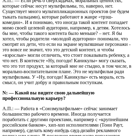
А.П.: — Если речь о сверхзадачах, моральных ценностях,
которые сейчас несут мультфильмы, то, наверно, нет.
Существует много мультипликационных проектов (не будем
тыкать пальцами), которые работают в жанре «трэш-
комедии». И я понимаю, что иногда такой контент попадает
мимо своей целевой аудитории, например, к детям. Хотелось
бы мне, чтобы такого контента было меньше? – нет. Я бы
хотел, чтобы родители «молодой аудитории» понимали, что
смотрят их дети, что если на экране мультяшные персонажи -
это вовсе не значит, что это детский контент, и чтобы
«взрослые» могли отличить, что стоит показывать ребенку, а
что нет. В контексте «Ну, погоди! Каникулы» могу сказать,
что это тот продукт, за который мне не стыдно, в том числе, в
морально-воспитательном плане. Это не мультфильм ради
мультфильма. У «Ну, погоди! Каникулы» есть мораль, есть
смысл, он учит добру и правильным поступкам.
N: — Какой вы видите свою дальнейшую
профессиональную карьеру?
А.П.: — Работа в «Союзмультфильме» сейчас занимает
большинство рабочего времени. Иногда получается
поработать с другими проектами, например с «крупнейшим
российским банком», хип-хоп исполнителями (Тони Раут,
например), сделать кому-нибудь сауд-дизайн рекламного
ролика или клипа. В последнее время часто попадаются