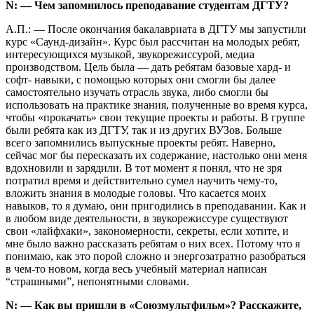
N: — Чем запомнилось преподавание студентам ДГТУ?
А.П.: — После окончания бакалавриата в ДГТУ мы запустили
курс «Саунд-дизайн». Курс был рассчитан на молодых ребят,
интересующихся музыкой, звукорежиссурой, медиа
производством. Цель была — дать ребятам базовые хард- и
софт- навыки, с помощью которых они смогли бы далее
самостоятельно изучать отрасль звука, либо смогли бы
использовать на практике знания, полученные во время курса,
чтобы «прокачать» свои текущие проекты и работы. В группе
были ребята как из ДГТУ, так и из других ВУЗов. Больше
всего запомнились выпускные проекты ребят. Наверно,
сейчас мог бы пересказать их содержание, настолько они меня
вдохновили и зарядили. В тот момент я понял, что не зря
потратил время и действительно сумел научить чему-то,
вложить знания в молодые головы. Что касается моих
навыков, то я думаю, они пригодились в преподавании. Как и
в любом виде деятельности, в звукорежиссуре существуют
свои «лайфхаки», закономерности, секреты, если хотите, и
мне было важно рассказать ребятам о них всех. Потому что я
понимаю, как это порой сложно и энергозатратно разобраться
в чем-то новом, когда весь учебный материал написан
“страшными”, непонятными словами.
N: — Как вы пришли в «
Союзмультфильм»?
Расскажите,