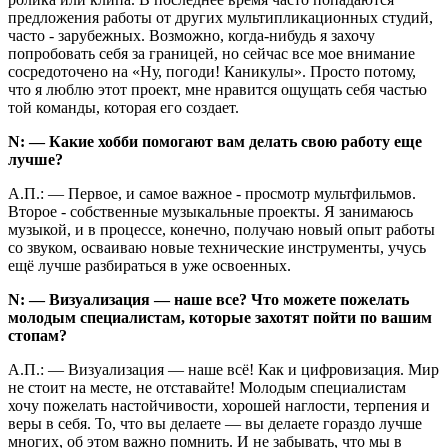
предложения работы от других мультипликационных студий,
часто - зарубежных. Возможно, когда-нибудь я захочу
попробовать себя за границей, но сейчас все мое внимание
сосредоточено на «Ну, погоди! Каникулы». Просто потому,
что я люблю этот проект, мне нравится ощущать себя частью
той команды, которая его создает.
N: — Какие хобби помогают вам делать свою работу еще
лучше?
А.П.: — Первое, и самое важное - просмотр мультфильмов.
Второе - собственные музыкальные проекты. Я занимаюсь
музыкой, и в процессе, конечно, получаю новый опыт работы
со звуком, осваиваю новые технические инструменты, учусь
ещё лучше разбираться в уже освоенных.
N: — Визуализация —
наше все? Что можете пожелать
молодым специалистам, которые захотят пойти по вашим
стопам?
А.П.: — Визуализация — наше всё! Как и цифровизация. Мир
не стоит на месте, не отставайте! Молодым специалистам
хочу пожелать настойчивости, хорошей наглости, терпения и
веры в себя. То, что вы делаете — вы делаете гораздо лучше
многих, об этом важно помнить. И не забывать, что мы в