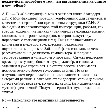
пожалуйста, подробнее о том, чем вы занимались на старте
и чем сейчас?
А.П.: — В «Союзмультфильме» я оказался также благодаря
ДГТУ. Мой факультет проводил конференцию для студентов, в
качестве экспертов были приглашены сотрудники СМФ. Я
был одним из организаторов этой конференции, работал, как
говорят коллеги, «на майках» - занимался звукоинженерными
хлопотами: настроить микрофон, отстроить акустику,
поработать с трансляциями и т.д. Так я и познакомился с
коллегами и руководством, которые предложили
поучаствовать в проекте. Забавный факт: изначально меня
рассматривали на должность композитора. Я получил
тестовое задание и успешно его провалил. Спустя некоторое
время проекту потребовался звукорежиссёр, и с новым
заданием я уже справился. На старте работы я занимался
исключительно отбором голосовых дублей. По сути -
озвучиванием персонажей с использованием записанных
актёрками реплик. Позже мне стали доверять серии целиком,
то есть сейчас весь звук во многих сериях (за исключением
музыки) сделан мной. Получаю серию без звука, отдаю - со
звуком.
N: — Насколько это креативная деятельность?