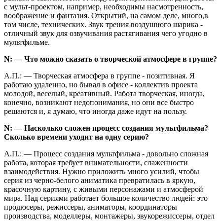
с мульт-проектом, например, необходимы насмотренность,
воображение и фантазия. Открытий, на самом деле, много,в
том числе, технических. Звук трения воздушного шарика -
отличный звук для озвучивания растягивания чего угодно в
мультфильме.
N: — Что можно сказать о творческой атмосфере в группе?
А.П.: — Творческая атмосфера в группе - позитивная. Я
работаю удаленно, но бывал в офисе - коллектив проекта
молодой, веселый, креативный. Работа творческая, иногда,
конечно, возникают недопонимания, но они все быстро
решаются и, я думаю, что иногда даже идут на пользу.
N: — Насколько сложен процесс создания мультфильма?
Сколько времени уходит на одну серию?
А.П.: — Процесс создания мультфильма - довольно сложная
работа, которая требует внимательности, слаженности
взаимодействия. Нужно приложить много усилий, чтобы
серия из черно-белого аниматика превратилась в яркую,
красочную картину, с живыми персонажами и атмосферой
мира. Над сериями работает большое количество людей: это
продюсеры, режиссеры, аниматоры, координаторы
производства, моделлеры, монтажеры, звукорежиссеры, отдел