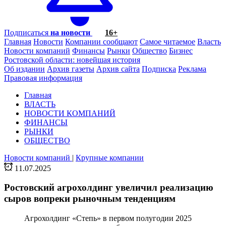
Подписаться
на новости
16+
Главная
Новости
Компании сообщают
Самое читаемое
Власть
Новости компаний
Финансы
Рынки
Общество
Бизнес
Ростовской области: новейшая история
Об издании
Архив газеты
Архив сайта
Подписка
Реклама
Правовая информация
Главная
ВЛАСТЬ
НОВОСТИ КОМПАНИЙ
ФИНАНСЫ
РЫНКИ
ОБЩЕСТВО
Новости компаний
|
Крупные компании
11.07.2025
Ростовский агрохолдинг увеличил реализацию
сыров вопреки рыночным тенденциям
Агрохолдинг «Степь» в первом полугодии 2025