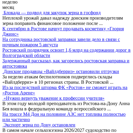
неделю
месяц
Блокада — подвод для закупок зерна в госфонд
Неплохой урожай давал надежду донским производителям
зерна поправить финансовое положение после
...
К сентябрю в Ростове начнут продавать косметику «Глория
Джинс»
На сотрудника ростовской заправки завели дело в связи с
ночным пожаром 5 августа
Ростовский подрядчик освоит 1,6 млрд на содержании дорог в
Волгоградской области
Задержанный рассказал, как загорелись ростовская заправка и
автостоянка
Донские продавцы «Вайлдберриз» остановили отгрузки
За неделю атакам беспилотников подверглись склады
«Вайлдберриз» в 10 регионах страны. В Ростовской
...
Из-за последствий шторма ФК «Ростов» не сможет играть на
«Ростов Арене»
«Нужно вернуть уважение к профессии учителя»
В этом году молодой преподаватель из Ростова-на-Дону Анна
Бея вошла в федеральную команду всероссийского
...
На трассе М4 Дон на половине АЗС нет топлива полностью
или частично
Экспорт зерна по Дону остановлен
В самом начале сельхозсезона 2026/2027 судоходство по