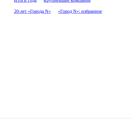
Итоги года
Крупнейшие компании
20-лет «Города N»
«Город N»: избранное