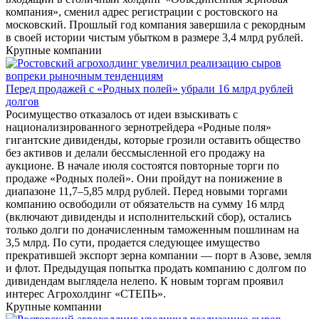
компания», сменил адрес регистрации с ростовского на
московский. Прошлый год компания завершила с рекордным
в своей истории чистым убытком в размере 3,4 млрд рублей.
Крупные компании
Перед продажей с «Родных полей» убрали 16 млрд рублей
долгов
Росимущество отказалось от идеи взыскивать с
национализированного зернотрейдера «Родные поля»
гигантские дивиденды, которые грозили оставить общество
без активов и делали бессмысленной его продажу на
аукционе. В начале июля состоятся повторные торги по
продаже «Родных полей». Они пройдут на понижение в
диапазоне 11,7–5,85 млрд рублей. Перед новыми торгами
компанию освободили от обязательств на сумму 16 млрд
(включают дивиденды и исполнительский сбор), остались
только долги по доначисленным таможенным пошлинам на
3,5 млрд. По сути, продается следующее имущество
прекратившей экспорт зерна компании — порт в Азове, земля
и флот. Предыдущая попытка продать компанию с долгом по
дивидендам выглядела нелепо. К новым торгам проявил
интерес Агрохолдинг «СТЕПЬ».
Крупные компании