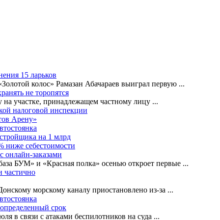
нения 15 ларьков
«Золотой колос» Рамазан Абачараев выиграл первую
...
ранять не торопятся
ву на участке, принадлежащем частному лицу
...
ской налоговой инспекции
тов Арену»
автостоянка
астройщика на 1 млрд
0% ниже себестоимости
с онлайн-заказами
база БУМ» и «Красная полка» осенью откроет первые
...
и частично
-Донскому морскому каналу приостановлено из-за
...
автостоянка
еопределенный срок
ля в связи с атаками беспилотников на суда
...