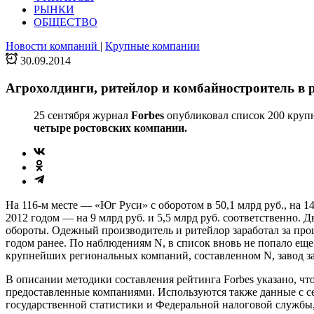
РЫНКИ
ОБЩЕСТВО
Новости компаний
|
Крупные компании
30.09.2014
Агрохолдинги, ритейлор и комбайностроитель в р
25 сентября журнал
Forbes
опубликовал список 200 крупн
четыре ростовских компании.
На 116-м месте — «Юг Руси» с оборотом в 50,1 млрд руб., на
2012 годом — на 9 млрд руб. и 5,5 млрд руб. соответственно. Д
обороты. Одежный производитель и ритейлор заработал за прош
годом ранее. По наблюдениям N, в список вновь не попало е
крупнейших региональных компаний, составленном N, завод зан
В описании методики составления рейтинга Forbes указано, ч
предоставленные компаниями. Используются также данные с 
государственной статистики и Федеральной налоговой службы,