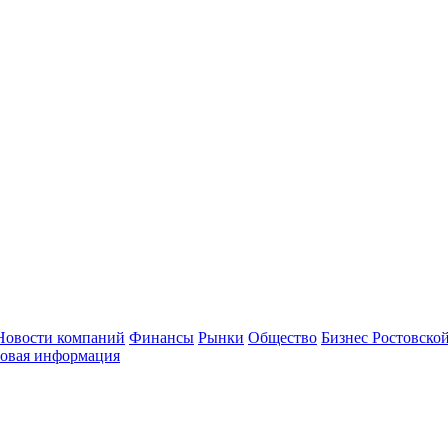
Новости компаний
Финансы
Рынки
Общество
Бизнес Ростовской
овая информация