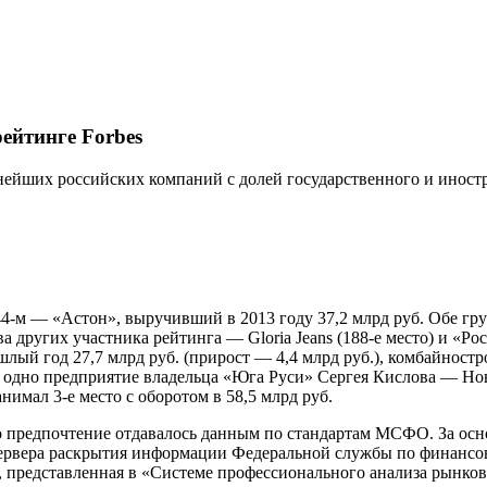
ейтинге Forbes
ейших российских компаний с долей государственного и иностра
 144-м — «Астон», выручивший в 2013 году 37,2 млрд руб. Обе 
ва других участника рейтинга — Gloria Jeans (188-е место) и «Ро
лый год 27,7 млрд руб. (прирост — 4,4 млрд руб.), комбайностр
ще одно предприятие владельца «Юга Руси» Сергея Кислова — Н
имал 3-е место с оборотом в 58,5 млрд руб.
то предпочтение отдавалось данным по стандартам МСФО. За ос
сервера раскрытия информации Федеральной службы по финанс
 представленная в «Системе профессионального анализа рынков