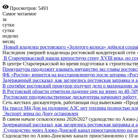
Просмотров: 5493
Самое читаемое
за
сутки
сутки
неделю
месяц
Новый владелец ростовского «Золотого колоса» добился сохра
Наследник умершей владелицы ростовской кондитерской сети 
В Старочеркасской нашли крепостную стену XVIII века, но сох
В центре Старочеркасской во время подготовки к строительст
Прокуратура продолжит изымать имущество экс-главы ростов
ФК «Ростов» вернется на восстановленную после шторма «Рос
Задержанный рассказал, как загорелись ростовская заправка и 
В сентябре ростовский прокурор получит дело о махинациях з
В Ростовской области отметили падение цен на зерно до 40–5
Ростовские продовольственные дискаунтеры начинают работу 
Сеть жестких дискаунтеров, работающая под вывесками «Прод
На трассе М4 Дон на половине АЗС нет топлива полностью ил
Экспорт зерна по Дону остановлен
В самом начале сельхозсезона 2026/2027 судоходство по Азово
Задержанный рассказал, как загорелись ростовская заправка и 
Судоходство через Азово-Донской канал приостановлено на н
Судоходство по Азово-Донскому каналу приостановлено с 10 ию