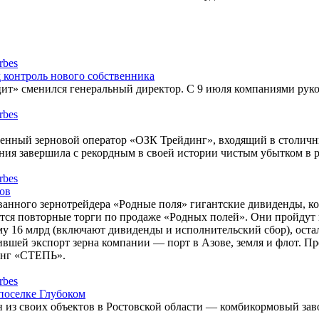
 контроль нового собственника
т» сменился генеральный директор. С 9 июля компаниями руко
венный зерновой оператор «ОЗК Трейдинг», входящий в столичн
ния завершила с рекордным в своей истории чистым убытком в ра
ов
ванного зернотрейдера «Родные поля» гигантские дивиденды, ко
ятся повторные торги по продаже «Родных полей». Они пройдут 
му 16 млрд (включают дивиденды и исполнительский сбор), ос
тившей экспорт зерна компании — порт в Азове, земля и флот. 
инг «СТЕПЬ».
поселке Глубоком
 из своих объектов в Ростовской области — комбикормовый зав