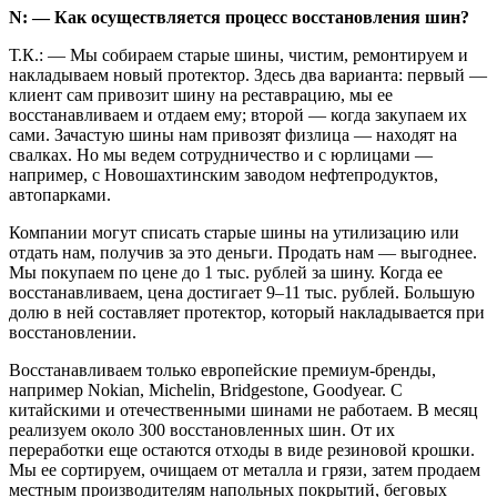
N: — Как осуществляется процесс восстановления шин?
Т.К.: — Мы собираем старые шины, чистим, ремонтируем и
накладываем новый протектор. Здесь два варианта: первый —
клиент сам привозит шину на реставрацию, мы ее
восстанавливаем и отдаем ему; второй — когда закупаем их
сами. Зачастую шины нам привозят физлица — находят на
свалках. Но мы ведем сотрудничество и с юрлицами —
например, с Новошахтинским заводом нефтепродуктов,
автопарками.
Компании могут списать старые шины на утилизацию или
отдать нам, получив за это деньги. Продать нам — выгоднее.
Мы покупаем по цене до 1 тыс. рублей за шину. Когда ее
восстанавливаем, цена достигает 9–11 тыс. рублей. Большую
долю в ней составляет протектор, который накладывается при
восстановлении.
Восстанавливаем только европейские пре­миум-бренды,
например Nokian, Michelin, Brid­gestone, Goodyear. С
китайскими и оте­чественными шинами не работаем. В месяц
реализуем около 300 восстановленных шин. От их
переработки еще остаются отходы в виде резиновой крошки.
Мы ее сортируем, очищаем от металла и грязи, затем продаем
местным производителям напольных покрытий, беговых