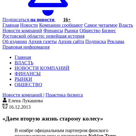
Подписаться
на новости
16+
Главная
Новости
Компании сообщают
Самое читаемое
Власть
Новости компаний
Финансы
Рынки
Общество
Бизнес
Ростовской области: новейшая история
Об издании
Архив газеты
Архив сайта
Подписка
Реклама
Правовая информация
Главная
ВЛАСТЬ
НОВОСТИ КОМПАНИЙ
ФИНАНСЫ
РЫНКИ
ОБЩЕСТВО
Новости компаний
|
Практика бизнеса
Елена Лукашова
16.12.2013
«Даем вторую жизнь старому колесу»
В ноябре официальным партнером финского
производителя шин и протекторов
Nokian Tyres