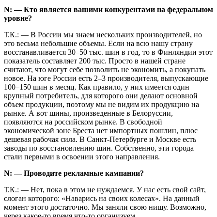
N: — Кто является вашими конкурентами на федеральном
уровне?
Т.К.: — В России мы знаем нескольких производителей, но
это весьма небольшие объемы. Если на всю нашу страну
восстанавливается 30–50 тыс. шин в год, то в Финляндии этот
показатель составляет 200 тыс. Просто в нашей стране
считают, что могут себе позволить не экономить, а покупать
новое. На юге России есть 2–3 производителя, выпускающие
100–150 шин в месяц. Как правило, у них имеется один
крупный потребитель, для которого они делают основной
объем продукции, поэтому мы не видим их продукцию на
рынке. А вот шины, произведенные в Белоруссии,
появляются на российском рынке. В свободной
экономической зоне Бреста нет импортных пошлин, плюс
дешевая рабочая сила. В Санкт-Петербурге и Москве есть
заводы по восстановлению шин. Собственно, эти города
стали первыми в освоении этого направления.
N: — Проводите рекламные кампании?
Т.К.: — Нет, пока в этом не нуждаемся. У нас есть свой сайт,
слоган которого: «Наварись на своих колесах». На данный
момент этого достаточно. Мы заняли свою нишу. Возможно,
через какое-то время что-то организуем.