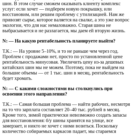
шин. В этом случае сможем оказывать клиенту комплекс
услуг: если хочет — подберем новую покрышку, или
восстановим, или решим проблему с утилизацией. Нам же
привозят сырье, которое валяется на свалке, а это уже вопрос
экологии, что для нас немаловажно. Старая шина не
выбрасывается и не разлагается, мы даем ей вторую жизнь.
N: — На какую рентабельность планируете выйти?
Т.К.: — На уровне 5–10%, и то не раньше чем через год.
Проблем с продажами нет, прос­то по установленной цене
рентабельность минусовая. Увеличить цену из-за дешевых
китайских шин мы не можем. Поэтому, пока не выйдем на
большие объемы — от 1 тыс. шин в месяц, рентабельность
будет хромать.
N: — С какими сложностями вы столкнулись при
освоении этого направления?
Т.К.: — Самая большая проблема — найти рабочих, несмотря
на то что зарплата составляет 20–40 тыс. рублей в месяц.
Кроме того, зимой практически невозможно создать запасы
для восстановления: б/у шины хранятся на улице, все
замерзает, и никто не хочет с ними возиться. Поскольку
количество собираемых каркасов падает, мы стараемся