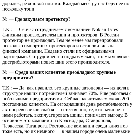
дорожек, резиновой плитки. Каждый месяц у нас берут ее по
нескольку тонн.
N: — Где закупаете протектор?
Т.К.: — Сейчас сотрудничаем с компанией Nokian Tyres —
финским производителем шин и протекторов. В России
протектор не производят. Тем не менее мы перепробовали
несколько импортных протекторов и остановились на
финской компании. Недавно стали их официальными
партнерами. Сотрудничество подразумевает, что мы являемся
дистрибьюторами новых шин этого производителя.
N: — Среди ваших клиентов преобладают крупные
предприятия?
Т.К.: — Да, как правило, это крупные автопарки — их доля в
структуре наших потребителей занимает 70%. Еще работаем с
небольшими предприятиями. Сейчас насчитываем около 200
постоянных клиентов. На сегодняшний день рентабельность у
автоперевозчиков слабая — естественно, те, кто начинает с
нами работать, эксплуатировать шины, понимают выгоду. В
основном это компании из Краснодара, Ставрополя,
Черкесска, Таганрога. Ростовские компании среди клиентов
тоже есть, но их немного — в нашем городе очень маленькие