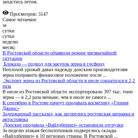
запастись летом.
Просмотров: 3147
Самое читаемое
за
сутки
сутки
неделю
месяц
В Ростовской области объявили режим чрезвычайной
ситуации
Блокада — подвод для закупок зерна в госфонд
Неплохой урожай давал надежду донским производителям
зерна поправить финансовое положение после
...
Экспорт зерна из Ростовской области в июле сократился в 2,2
раза
В июле из Ростовской области экспортировали 397 тыс. тонн
зерна — в 2,2 раза меньше, чем в июле не самого
...
К сентябрю в Ростове начнут продавать косметику «Глория
Джинс»
Задержанный рассказал, как загорелись ростовская заправка и
автостоянка
Донские продавцы «Вайлдберриз» остановили отгрузки
За неделю атакам беспилотников подверглись склады
«Вайлдберриз» в 10 регионах страны. В Ростовской
...