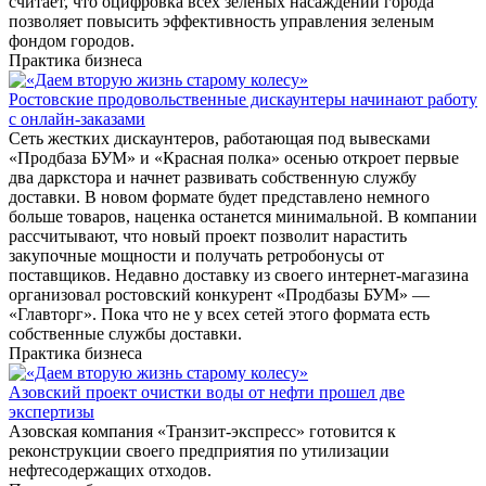
считает, что оцифровка всех зеленых насаждений города
позволяет повысить эффективность управления зеленым
фондом городов.
Практика бизнеса
Ростовские продовольственные дискаунтеры начинают работу
с онлайн-заказами
Сеть жестких дискаунтеров, работающая под вывесками
«Продбаза БУМ» и «Красная полка» осенью откроет первые
два даркстора и начнет развивать собственную службу
доставки. В новом формате будет представлено немного
больше товаров, наценка останется минимальной. В компании
рассчитывают, что новый проект позволит нарастить
закупочные мощности и получать ретробонусы от
поставщиков. Недавно доставку из своего интернет-магазина
организовал ростовский конкурент «Продбазы БУМ» —
«Главторг». Пока что не у всех сетей этого формата есть
собственные службы доставки.
Практика бизнеса
Азовский проект очистки воды от нефти прошел две
экспертизы
Азовская компания «Транзит-экспресс» готовится к
реконструкции своего предприятия по утилизации
нефтесодержащих отходов.