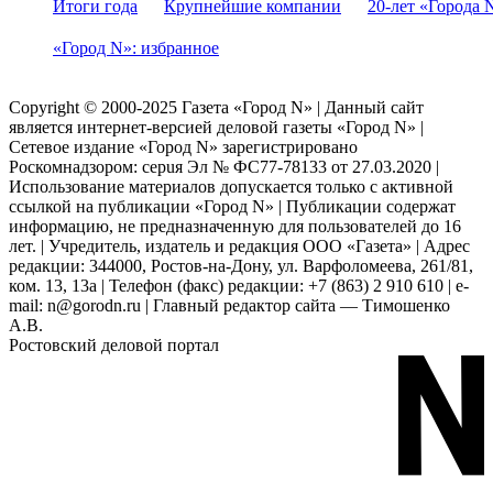
Итоги года
Крупнейшие компании
20-лет «Города 
«Город N»: избранное
Copyright © 2000-2025 Газета «Город N» | Данный сайт
является интернет-версией деловой газеты «Город N» |
Сетевое издание «Город N» зарегистрировано
Роскомнадзором: серuя Эл № ФС77-78133 от 27.03.2020 |
Использование материалов допускается только с активной
ссылкой на публикации «Город N» | Публикации содержат
информацию, не предназначенную для пользователей до 16
лет. | Учредитель, издатель и редакция ООО «Газета» | Адрес
редакции: 344000, Ростов-на-Дону, ул. Варфоломеева, 261/81,
ком. 13, 13а | Телефон (факс) редакции: +7 (863) 2 910 610 | e-
mail: n@gorodn.ru | Главный редактор сайта — Тимошенко
А.В.
Ростовский деловой портал