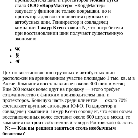
стало
ООО «КордМастер»
. «КордМастер»
закупает у финнов не только покрышки, но и
протекторы для восстановления грузовых и
автобусных шин. Гендиректор и совладелец
компании
Тимур Ксенз
заявил N, что потребители
при восстановлении шин получают существенную
экономию.
Цех по восстановлению грузовых и автобусных шин
расположен на арендованном участке площадью 1 тыс. кв. м в
Аксае. Компания восстанавливает около 300 шин в месяц.
Еще 200 новых колес идут на продажу — этого требует
сотрудничество с финским производителем шин и
протекторов. Большую часть среди клиентов — около 70% —
составляют крупные автопарки ЮФО. Гендиректор и
совладелец компании Тимур Ксенз сообщает, что если объем
восстановленных колес составит около 600 штук в месяц, то
компания построит собственный завод в Ростовской области.
N: — Как вы решили заняться столь не­обычным
бизнесом?