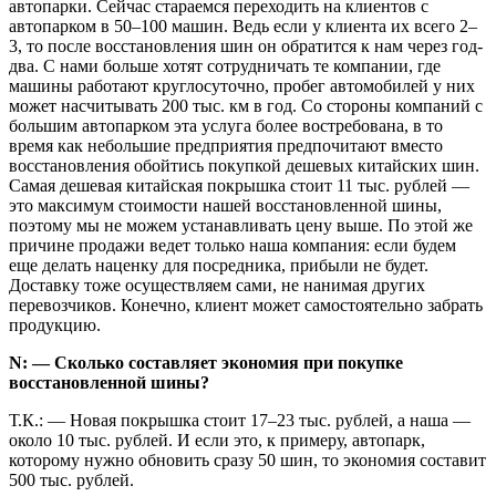
автопарки. Сейчас стараемся переходить на клиентов с
автопарком в 50–100 машин. Ведь если у клиента их всего 2–
3, то после восстановления шин он обратится к нам через год-
два. С нами больше хотят сотрудничать те компании, где
машины работают круглосуточно, пробег автомобилей у них
может насчитывать 200 тыс. км в год. Со стороны компаний с
большим автопарком эта услуга более востребована, в то
время как небольшие предприятия предпочитают вместо
восстановления обойтись покупкой дешевых китайских шин.
Самая дешевая китайская покрышка стоит 11 тыс. рублей —
это максимум стоимости нашей восстановленной шины,
поэтому мы не можем устанавливать цену выше. По этой же
причине продажи ведет только наша компания: если будем
еще делать наценку для посредника, прибыли не будет.
Доставку тоже осуществляем сами, не нанимая других
перевозчиков. Конечно, клиент может самостоятельно забрать
продукцию.
N: — Сколько составляет экономия при покупке
восстановленной шины?
Т.К.: — Новая покрышка стоит 17–23 тыс. рублей, а наша —
около 10 тыс. рублей. И если это, к примеру, автопарк,
которому нужно обновить сразу 50 шин, то экономия составит
500 тыс. рублей.