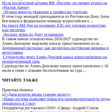
Из-за последствий шторма ФК «Ростов» не сможет играть на
«Ростов Арене»
«Нужно вернуть уважение к профессии учителя»
В этом году молодой преподаватель из Ростова-на-Дону Анна
Бея вошла в федеральную команду всероссийского
...
На трассе М4 Дон на половине АЗС нет топлива полностью
или частично
Экспорт зерна по Дону остановлен
В самом начале сельхозсезона 2026/2027 судоходство по
Азово-Донскому морскому каналу приостановлено из-за
...
Задержанный рассказал, как загорелись ростовская заправка и
автостоянка
Судоходство через Азово-Донской канал приостановлено на
неопределенный срок
Судоходство по Азово-Донскому каналу приостановлено с 10
июля в связи с атаками беспилотников на суда
...
ЧИТАЙТЕ ТАКЖЕ
Практика бизнеса
«Наша система позволяет повысить производительность труда
дендролога в 5 раз»
Гендиректор ростовского ООО «Сфера» Андрей Статов