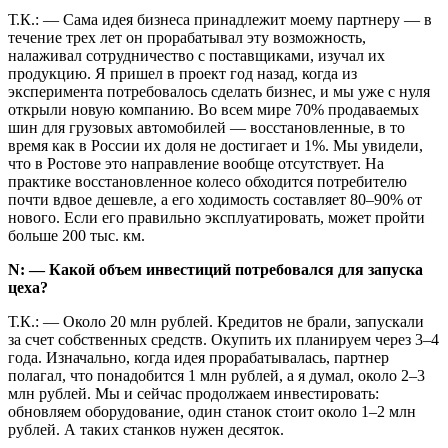
Т.К.: — Сама идея бизнеса принадлежит моему партнеру — в
течение трех лет он прорабатывал эту возможность,
налаживал сотрудничество с поставщиками, изучал их
продукцию. Я пришел в проект год назад, когда из
эксперимента потребовалось сделать бизнес, и мы уже с нуля
открыли новую компанию. Во всем мире 70% продаваемых
шин для грузовых автомобилей — восстановленные, в то
время как в России их доля не достигает и 1%. Мы увидели,
что в Ростове это направление вообще отсутствует. На
практике восстановленное колесо обходится потребителю
почти вдвое дешевле, а его ходимость составляет 80–90% от
нового. Если его правильно эксплуатировать, может пройти
больше 200 тыс. км.
N: — Какой объем инвестиций потребовался для запуска
цеха?
Т.К.: — Около 20 млн рублей. Кредитов не брали, запускали
за счет собственных средств. Окупить их планируем через 3–4
года. Изначально, когда идея прорабатывалась, партнер
полагал, что понадобится 1 млн рублей, а я думал, около 2–3
млн рублей. Мы и сейчас продолжаем инвестировать:
обновляем оборудование, один станок стоит около 1–2 млн
рублей. А таких станков нужен десяток.