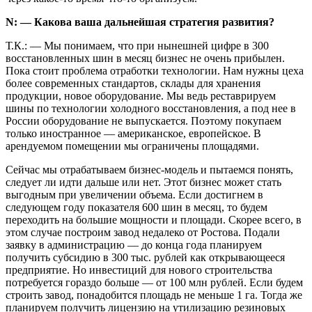
N: — Какова ваша дальнейшая стратегия развития?
Т.К.: — Мы понимаем, что при нынешней цифре в 300
восстановленных шин в месяц бизнес не очень прибылен.
Пока стоит проб­лема отработки технологии. Нам нужны цеха
более современных стандартов, склады для хранения
продукции, новое оборудование. Мы ведь реставрируем
шины по технологии холодного восстановления, а под нее в
России оборудование не выпускается. Поэтому покупаем
только иностранное — американское, европейское. В
арендуемом помещении мы ограничены площадями.
Сейчас мы отрабатываем бизнес-модель и пытаемся понять,
следует ли идти дальше или нет. Этот бизнес может стать
выгодным при увеличении объема. Если достигнем в
следующем году показателя 600 шин в месяц, то будем
переходить на большие мощности и площади. Скорее всего, в
этом случае построим завод недалеко от Ростова. Подали
заявку в администрацию — до конца года планируем
получить субсидию в 300 тыс. рублей как открывающееся
предприятие. Но инвестиций для нового строительства
потребуется гораздо больше — от 100 млн рублей. Если будем
строить завод, понадобится площадь не меньше 1 га. Тогда же
планируем получить лицензию на утилизацию резиновых