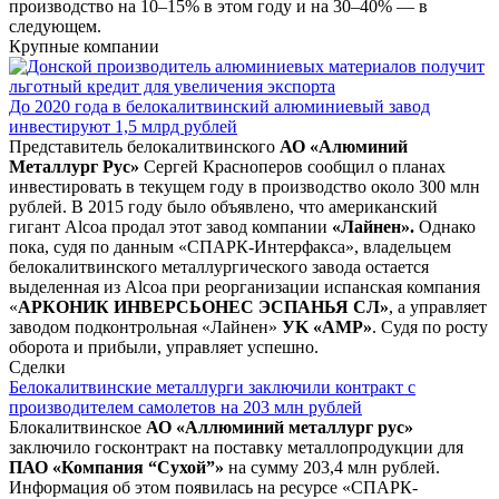
производство на 10–15% в этом году и на 30–40% — в
следующем.
Крупные компании
До 2020 года в белокалитвинский алюминиевый завод
инвестируют 1,5 млрд рублей
Представитель белокалитвинского
АО «Алюминий
Металлург Рус»
Сергей Красноперов сообщил о планах
инвестировать в текущем году в производство около 300 млн
рублей. В 2015 году было объявлено, что американский
гигант Alcoa продал этот завод компании
«Лайнен».
Однако
пока, судя по данным «СПАРК-Интерфакса», владельцем
белокалитвинского металлургического завода остается
выделенная из Alcoa при реорганизации испанская компания
«
АРКОНИК ИНВЕРСЬОНЕС ЭСПАНЬЯ СЛ»
, а управляет
заводом подконтрольная «Лайнен»
УK «АМР»
. Судя по росту
оборота и прибыли, управляет успешно.
Сделки
Белокалитвинские металлурги заключили контракт с
производителем самолетов на 203 млн рублей
Блокалитвинское
АО «Аллюминий металлург рус»
заключило госконтракт на поставку металлопродукции для
ПАО «Компания “Сухой”»
на сумму 203,4 млн рублей.
Информация об этом появилась на ресурсе «СПАРК-