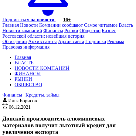
Подписаться
на новости
16+
Главная
Новости
Компании сообщают
Самое читаемое
Власть
Новости компаний
Финансы
Рынки
Общество
Бизнес
Ростовской области: новейшая история
Об издании
Архив газеты
Архив сайта
Подписка
Реклама
Правовая информация
Главная
ВЛАСТЬ
НОВОСТИ КОМПАНИЙ
ФИНАНСЫ
РЫНКИ
ОБЩЕСТВО
Финансы
|
Кредиты, займы
Илья Борисов
06.12.2021
Донской производитель алюминиевых
материалов получит льготный кредит для
увеличения экспорта