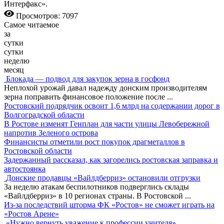
Интерфакс».
Просмотров: 7097
Самое читаемое
за
сутки
сутки
неделю
месяц
Блокада — подвод для закупок зерна в госфонд
Неплохой урожай давал надежду донским производителям
зерна поправить финансовое положение после
...
Ростовский подрядчик освоит 1,6 млрд на содержании дорог в
Волгоградской области
В Ростове изменят Генплан для части улицы Левобережной
напротив Зеленого острова
Финансисты отметили рост покупок драгметаллов в
Ростовской области
Задержанный рассказал, как загорелись ростовская заправка и
автостоянка
Донские продавцы «Вайлдберриз» остановили отгрузки
За неделю атакам беспилотников подверглись склады
«Вайлдберриз» в 10 регионах страны. В Ростовской
...
Из-за последствий шторма ФК «Ростов» не сможет играть на
«Ростов Арене»
«Нужно вернуть уважение к профессии учителя»